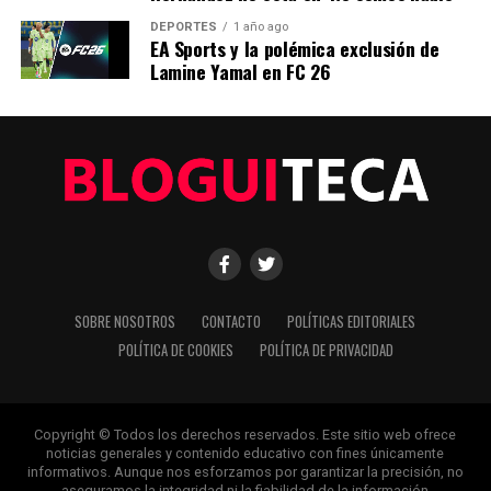
DEPORTES
1 año ago
EA Sports y la polémica exclusión de
Editorial
Lamine Yamal en FC 26
Nuestro equipo editorial no solo informa las noticias: las vive.
Con años de experiencia en primera línea, buscamos los
hechos, los verificamos con rigor y contamos las historias que
dan forma a nuestro mundo. Impulsados por la integridad y
una mirada atenta al detalle, abordamos la política, la cultura y
la tecnología con un análisis preciso y profundo. Cuando los
titulares cambian cada minuto, puedes contar con nosotros
para abrirnos paso entre el ruido y ofrecerte claridad en
bandeja de plata.
SOBRE NOSOTROS
CONTACTO
POLÍTICAS EDITORIALES
POLÍTICA DE COOKIES
POLÍTICA DE PRIVACIDAD
Copyright © Todos los derechos reservados. Este sitio web ofrece
noticias generales y contenido educativo con fines únicamente
informativos. Aunque nos esforzamos por garantizar la precisión, no
aseguramos la integridad ni la fiabilidad de la información