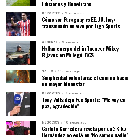
Ediciones y Beneficios
En el futuro inmediato, el consorcio planea comenzar la
DEPORTES
9 meses ago
Cómo ver Paraguay vs EE.UU. hoy:
producción a gran escala de estos nuevos paneles
transmisión en vivo por Tigo Sports
solares, con el objetivo de lanzarlos al mercado
internacional en los próximos dos años.
GENERAL
9 meses ago
Hallan cuerpo del influencer Mikey
Con este avance, España no solo reafirma su posición
Rijavec en Mulegé, BCS
como líder en energías renovables, sino que también
ofrece una hoja de ruta para un futuro más verde y
sostenible.
SALUD
12 meses ago
Simplicidad voluntaria: el camino hacia
un mayor bienestar
NOTICIAS RELACIONADAS:
DEPORTES
7 meses ago
SIGUIENTE
Tony Valls deja Fox Sports: “Me voy en
La Innovación en Energías Renovables Impulsa el Futuro
paz, agradecido”
Sostenible
ANTERIOR
NEGOCIOS
10 meses ago
Avance tecnológico: Drones revolucionan la entrega de
Carlota Corredera revela por qué Kiko
medicinas en zonas rurales
Hernández no está en ‘No somos nadie’