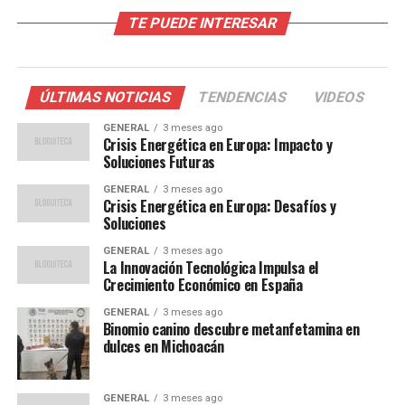
en España
TE PUEDE INTERESAR
España ha sido durante mucho tiempo un líder en el uso
de energía solar, gracias a su clima soleado y a políticas
ÚLTIMAS NOTICIAS
TENDENCIAS
VIDEOS
gubernamentales favorables. En 2022, el país generó
más del 10% de su electricidad a partir de fuentes
GENERAL
3 meses ago
Crisis Energética en Europa: Impacto y
solares, un récord que sigue creciendo.
Soluciones Futuras
La inversión en tecnología solar ha sido un pilar
GENERAL
3 meses ago
Crisis Energética en Europa: Desafíos y
fundamental para el gobierno español, que ha
Soluciones
establecido ambiciosos objetivos de energía renovable
GENERAL
3 meses ago
para 2030. Este nuevo avance tecnológico es un paso
La Innovación Tecnológica Impulsa el
crucial hacia el cumplimiento de esos objetivos.
Crecimiento Económico en España
GENERAL
3 meses ago
Opiniones de Expertos y
Binomio canino descubre metanfetamina en
dulces en Michoacán
Comparaciones Históricas
El Dr. Luis Martínez, experto en energías renovables de
GENERAL
3 meses ago