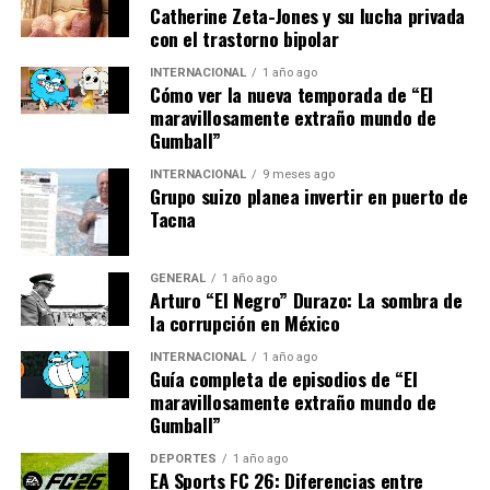
costosos y poco eficientes, pero los avances en
Catherine Zeta-Jones y su lucha privada
materiales y tecnología han cambiado radicalmente el
con el trastorno bipolar
panorama.
INTERNACIONAL
1 año ago
Cómo ver la nueva temporada de “El
Implicaciones y Futuro de la
maravillosamente extraño mundo de
Gumball”
Energía Solar
INTERNACIONAL
9 meses ago
Grupo suizo planea invertir en puerto de
El impacto de este avance no se limita a España. A
Tacna
medida que otros países busquen reducir su
dependencia de los combustibles fósiles, la tecnología
solar mejorada podría desempeñar un papel crucial en
GENERAL
1 año ago
Arturo “El Negro” Durazo: La sombra de
la transición energética global.
la corrupción en México
Además, la reducción de costes asociada con esta nueva
INTERNACIONAL
1 año ago
Guía completa de episodios de “El
tecnología podría facilitar el acceso a la energía solar
maravillosamente extraño mundo de
en regiones en desarrollo, donde la electricidad sigue
Gumball”
siendo un lujo para muchos. Este avance podría ser un
catalizador para un cambio significativo en la forma en
DEPORTES
1 año ago
EA Sports FC 26: Diferencias entre
que el mundo consume energía.