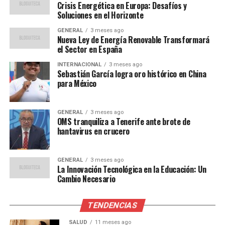
Crisis Energética en Europa: Desafíos y
la Universidad Politécnica de Madrid, comentó sobre el
Soluciones en el Horizonte
impacto de este avance:
GENERAL
3 meses ago
Nueva Ley de Energía Renovable Transformará
“Este desarrollo no solo
el Sector en España
mejora la eficiencia
INTERNACIONAL
3 meses ago
Sebastián García logra oro histórico en China
energética, sino que
para México
también reduce el coste de
producción de energía
GENERAL
3 meses ago
OMS tranquiliza a Tenerife ante brote de
solar, haciéndola más
hantavirus en crucero
accesible para todos.”
GENERAL
3 meses ago
La Innovación Tecnológica en la Educación: Un
Cambio Necesario
Históricamente, la evolución de la energía solar ha
estado marcada por avances tecnológicos que han
permitido una reducción de costes y un aumento de la
TENDENCIAS
eficiencia. En la década de 1970, los paneles solares eran
SALUD
11 meses ago