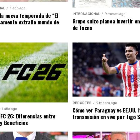
NAL
1 año ago
la nueva temporada de “El
INTERNACIONAL
9 meses ago
Grupo suizo planea invertir e
samente extraño mundo de
de Tacna
DEPORTES
9 meses ago
Cómo ver Paraguay vs EE.UU. 
1 año ago
 FC 26: Diferencias entre
transmisión en vivo por Tigo 
 y Beneficios