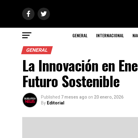
GENERAL
INTERNACIONAL
NA
GENERAL
La Innovación en Ene
Futuro Sostenible
Published
7 meses ago
on
20 enero, 2026
By
Editorial