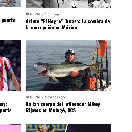
GENERAL
1 año ago
n puerto
Arturo “El Negro” Durazo: La sombra de
la corrupción en México
GENERAL
9 meses ago
hoy:
Hallan cuerpo del influencer Mikey
Sports
Rijavec en Mulegé, BCS