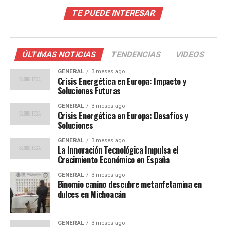
Contexto y Antecedentes
TE PUEDE INTERESAR
España ha sido históricamente un pionero en el uso de
energías renovables, especialmente en el sector eólico.
Según datos del Ministerio para la Transición Ecológica,
ÚLTIMAS NOTICIAS
TENDENCIAS
VIDEOS
en 2022, el 46% de la electricidad del país ya provenía
GENERAL
3 meses ago
de fuentes renovables. Este nuevo impulso es parte de
Crisis Energética en Europa: Impacto y
un plan más amplio para combatir el cambio climático y
Soluciones Futuras
cumplir con los compromisos del Acuerdo de París.
GENERAL
3 meses ago
Crisis Energética en Europa: Desafíos y
La ministra de Transición Ecológica, Teresa Ribera,
Soluciones
afirmó durante la conferencia que “la innovación es
GENERAL
3 meses ago
clave para acelerar la transición energética”. Aseguró
La Innovación Tecnológica Impulsa el
Crecimiento Económico en España
que el gobierno está comprometido a invertir en
investigación y desarrollo para mantener el ritmo con
GENERAL
3 meses ago
los avances tecnológicos globales.
Binomio canino descubre metanfetamina en
dulces en Michoacán
Opiniones de Expertos
GENERAL
3 meses ago