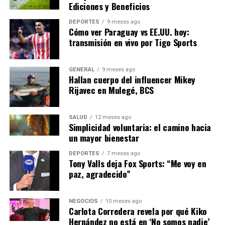
Ediciones y Beneficios
Próximos Pasos
DEPORTES
9 meses ago
El gobierno ha anunciado que lanzará una serie de
Cómo ver Paraguay vs EE.UU. hoy:
transmisión en vivo por Tigo Sports
incentivos fiscales para empresas y hogares que adopten
tecnologías renovables. Además, se prevé la creación de
un fondo de inversión para startups que desarrollen
GENERAL
9 meses ago
soluciones innovadoras en este sector.
Hallan cuerpo del influencer Mikey
Rijavec en Mulegé, BCS
En conclusión, mientras España avanza hacia un futuro
más verde, el éxito de estas iniciativas dependerá de la
SALUD
12 meses ago
colaboración entre el gobierno, la industria y la
Simplicidad voluntaria: el camino hacia
academia. La transición energética no solo es un desafío,
un mayor bienestar
sino una oportunidad para reimaginar el futuro
DEPORTES
7 meses ago
económico y ambiental del país.
Tony Valls deja Fox Sports: “Me voy en
paz, agradecido”
NOTICIAS RELACIONADAS:
NEGOCIOS
10 meses ago
SIGUIENTE
Carlota Corredera revela por qué Kiko
La Innovación Tecnológica Impulsa el Crecimiento
Hernández no está en ‘No somos nadie’
Económico Global