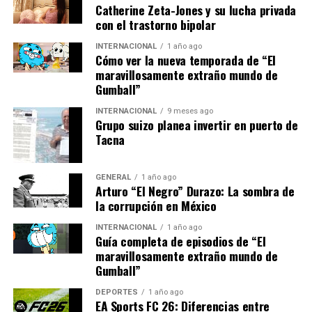
crucial. La falta de infraestructura adecuada y la
Catherine Zeta-Jones y su lucha privada
con el trastorno bipolar
burocracia podrían ser obstáculos significativos para
alcanzar estos objetivos.
INTERNACIONAL
1 año ago
Cómo ver la nueva temporada de “El
Implicaciones y Futuro
maravillosamente extraño mundo de
Gumball”
El impacto de estas innovaciones no se limita solo al
INTERNACIONAL
9 meses ago
medio ambiente. La industria de las energías renovables
Grupo suizo planea invertir en puerto de
Tacna
está creando miles de empleos en todo el país, desde la
investigación y desarrollo hasta la instalación y
mantenimiento de nuevas tecnologías.
GENERAL
1 año ago
Arturo “El Negro” Durazo: La sombra de
Además, el aumento en la producción de energía
la corrupción en México
renovable podría reducir significativamente los costos
INTERNACIONAL
1 año ago
de electricidad para los consumidores. Según un informe
Guía completa de episodios de “El
de la Agencia Internacional de Energía Renovable, los
maravillosamente extraño mundo de
Gumball”
costos de la energía solar han disminuido un 82% desde
2010, una tendencia que se espera continúe.
DEPORTES
1 año ago
EA Sports FC 26: Diferencias entre