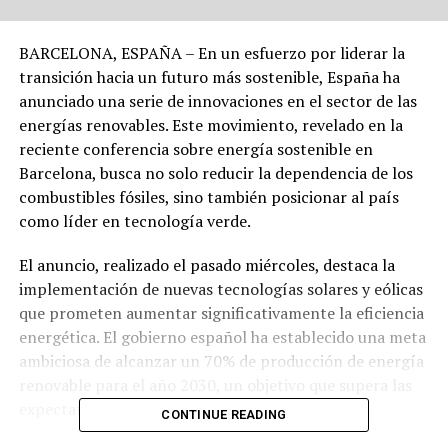
BARCELONA, ESPAÑA – En un esfuerzo por liderar la
transición hacia un futuro más sostenible, España ha
anunciado una serie de innovaciones en el sector de las
energías renovables. Este movimiento, revelado en la
reciente conferencia sobre energía sostenible en
Barcelona, busca no solo reducir la dependencia de los
combustibles fósiles, sino también posicionar al país
como líder en tecnología verde.
El anuncio, realizado el pasado miércoles, destaca la
implementación de nuevas tecnologías solares y eólicas
que prometen aumentar significativamente la eficiencia
energética. El gobierno español ha establecido una meta
ambiciosa de alcanzar un 70% de producción de energía
renovable para el año 2030, un objetivo que supera las
expectativas de la Unión Europea.
CONTINUE READING