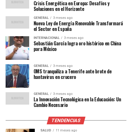
Expertos en energía han recibido positivamente el
Crisis Energética en Europa: Desafíos y
Soluciones en el Horizonte
anuncio. Juan Carlos Martínez, profesor de Ingeniería
Energética en la Universidad Politécnica de Cataluña,
GENERAL
3 meses ago
Nueva Ley de Energía Renovable Transformará
comentó que “la inversión en tecnología renovable no
el Sector en España
solo es una necesidad ambiental, sino también una
oportunidad económica”.
INTERNACIONAL
3 meses ago
Sebastián García logra oro histórico en China
para México
“España tiene el potencial
de convertirse en un líder
GENERAL
3 meses ago
OMS tranquiliza a Tenerife ante brote de
mundial en energía limpia
hantavirus en crucero
si se continúa con este
enfoque progresista”,
GENERAL
3 meses ago
La Innovación Tecnológica en la Educación: Un
añadió Martínez.
Cambio Necesario
TENDENCIAS
Por otro lado, algunos críticos señalan que, aunque las
metas son ambiciosas, la implementación efectiva será
SALUD
11 meses ago