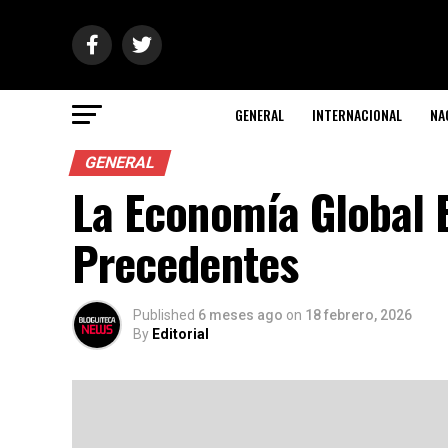
GENERAL
INTERNACIONAL
NA
GENERAL
La Economía Global E
Precedentes
Published
6 meses ago
on
18 febrero, 2026
By
Editorial