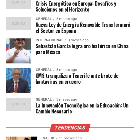
Crisis Energética en Europa: Desafíos y
lecciones aprendidas
Soluciones en el Horizonte
GENERAL
3 meses ago
El incidente no solo dejó una huella emocional en la
Nueva Ley de Energía Renovable Transformará
familia, sino que también les enseñó valiosas lecciones
el Sector en España
sobre unión y resiliencia. Según Dunst, prometieron a
INTERNACIONAL
3 meses ago
James llevarlo de vacaciones a cualquier destino de su
Sebastián García logra oro histórico en China
para México
elección una vez recuperado, y el pequeño eligió las
Bahamas, donde la familia planea disfrutar de un viaje
juntos próximamente.
GENERAL
3 meses ago
OMS tranquiliza a Tenerife ante brote de
hantavirus en crucero
La actriz ha compartido en varias ocasiones el carácter
vivaz de su hijo James, a quien cariñosamente llaman
“Jimmy”. Durante una aparición en
Jimmy Kimmel Live
GENERAL
3 meses ago
en 2024, Dunst describió a su hijo como un “loco
La Innovación Tecnológica en la Educación: Un
Cambio Necesario
adorable”, comparándolo con el comediante Chris Farley
por su manera de caminar y moverse.
TENDENCIAS
Una relación sólida y creativa
SALUD
11 meses ago