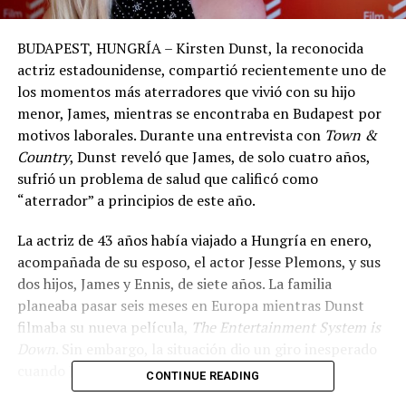
BUDAPEST, HUNGRÍA – Kirsten Dunst, la reconocida
actriz estadounidense, compartió recientemente uno de
los momentos más aterradores que vivió con su hijo
menor, James, mientras se encontraba en Budapest por
motivos laborales. Durante una entrevista con
Town &
Country
, Dunst reveló que James, de solo cuatro años,
sufrió un problema de salud que calificó como
“aterrador” a principios de este año.
La actriz de 43 años había viajado a Hungría en enero,
acompañada de su esposo, el actor Jesse Plemons, y sus
dos hijos, James y Ennis, de siete años. La familia
planeaba pasar seis meses en Europa mientras Dunst
filmaba su nueva película,
The Entertainment System is
Down
. Sin embargo, la situación dio un giro inesperado
cuando James enfermó repentinamente.
CONTINUE READING