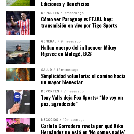
descanso junto a su familia. La experiencia en Budapest,
Ediciones y Beneficios
aunque desafiante, ha reforzado su vínculo familiar y les
DEPORTES
9 meses ago
ha recordado la importancia de estar juntos en los
Cómo ver Paraguay vs EE.UU. hoy:
momentos difíciles.
transmisión en vivo por Tigo Sports
NOTICIAS RELACIONADAS:
GENERAL
9 meses ago
Hallan cuerpo del influencer Mikey
SIGUIENTE
Rijavec en Mulegé, BCS
Kirsten Dunst enfrenta un aterrador susto familiar en
Hungría
ANTERIOR
SALUD
12 meses ago
PAC-MAN celebra 45 años con instalación gigante en
Simplicidad voluntaria: el camino hacia
Fuengirola
un mayor bienestar
DEPORTES
7 meses ago
Tony Valls deja Fox Sports: “Me voy en
paz, agradecido”
Editorial
NEGOCIOS
10 meses ago
Nuestro equipo editorial no solo informa las noticias: las vive.
Carlota Corredera revela por qué Kiko
Con años de experiencia en primera línea, buscamos los
Hernández no está en ‘No somos nadie’