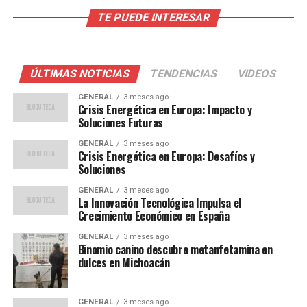
Un giro inesperado en Budapest
TE PUEDE INTERESAR
Dunst, quien comparte la crianza de sus hijos con
Plemons, describió el incidente como una experiencia
angustiante, comparándola con el concepto de la
ÚLTIMAS NOTICIAS
TENDENCIAS
VIDEOS
película
Destino final
, donde uno imagina los peores
GENERAL
3 meses ago
escenarios posibles. Aunque no entró en detalles sobre
Crisis Energética en Europa: Impacto y
la naturaleza de la enfermedad de James, aseguró que
Soluciones Futuras
actualmente se encuentra bien.
GENERAL
3 meses ago
Crisis Energética en Europa: Desafíos y
“Esa situación nos unió como familia de una forma más
Soluciones
profunda”, afirmó Dunst, destacando cómo el desafío
GENERAL
3 meses ago
fortaleció sus lazos familiares. Debido a la gravedad del
La Innovación Tecnológica Impulsa el
Crecimiento Económico en España
momento, Plemons decidió regresar a Los Ángeles con
los niños para contar con el apoyo de su círculo
GENERAL
3 meses ago
cercano, mientras Dunst permanecía en Budapest para
Binomio canino descubre metanfetamina en
dulces en Michoacán
concluir las grabaciones.
Impacto en la familia y
GENERAL
3 meses ago