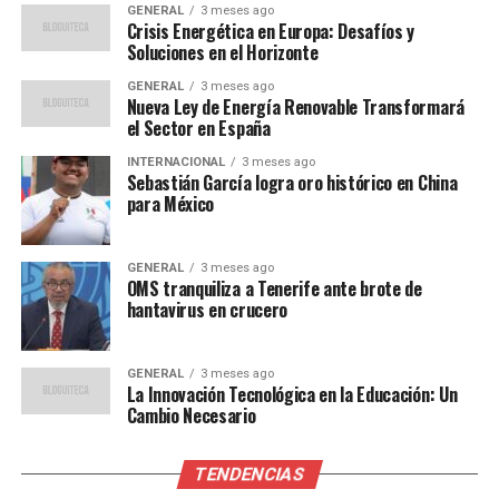
GENERAL
3 meses ago
para el fiscal general. En este contexto, el empresario
Crisis Energética en Europa: Desafíos y
Alberto González Amador, en su acusación particular,
Soluciones en el Horizonte
solicita cuatro años de cárcel por revelación de secretos.
GENERAL
3 meses ago
Manos Limpias pide tres años, mientras que la
Nueva Ley de Energía Renovable Transformará
el Sector en España
asociación de fiscales representada por Juan Antonio
Frago solicita seis años.
INTERNACIONAL
3 meses ago
Sebastián García logra oro histórico en China
para México
Detalles Legales y Contexto
Histórico
GENERAL
3 meses ago
OMS tranquiliza a Tenerife ante brote de
El auto de apertura de juicio oral del juez Hurtado no
hantavirus en crucero
limitó los delitos por los que García Ortiz podría ser
acusado. El artículo 417 del Código Penal castiga a
GENERAL
3 meses ago
funcionarios que revelen secretos con multas e
La Innovación Tecnológica en la Educación: Un
inhabilitación, y en casos agravados, con prisión. La
Cambio Necesario
jurisprudencia del Tribunal Supremo permite que,
aunque el juicio se haya centrado en la revelación de
TENDENCIAS
secretos, el tribunal puede considerar otros delitos