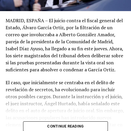
MADRID, ESPAÑA – El juicio contra el fiscal general del
Estado, Álvaro García Ortiz, por la filtración de un
correo que involucraba a Alberto González Amador,
pareja de la presidenta de la Comunidad de Madrid,
Isabel Díaz Ayuso, ha llegado a su fin este jueves. Ahora,
los siete magistrados del tribunal deben deliberar sobre
si las pruebas presentadas durante la vista oral son
suficientes para absolver o condenar a García Ortiz.
El caso, que inicialmente se centraba en el delito de
revelación de secretos, ha evolucionado para incluir
otros posibles cargos. Durante la instrucción y el juicio,
el juez instructor, Ángel Hurtado, había señalado este
delito en el auto de apertura de juicio oral. Sin embargo,
las acusaciones populares han introducido nuevos
elementos, incluyendo un delito que podría resultar en
CONTINUE READING