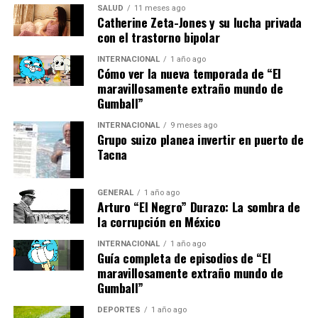
SALUD
11 meses ago
presentados por las acusaciones.
Catherine Zeta-Jones y su lucha privada
con el trastorno bipolar
La Apif ha planteado un delito de prevaricación
administrativa en concurso con otros delitos de
INTERNACIONAL
1 año ago
Cómo ver la nueva temporada de “El
revelación de secretos e infidelidad en la custodia de
maravillosamente extraño mundo de
documentos. Manos Limpias, por su parte, ha calificado
Gumball”
los hechos como una violación de secretos en su forma
INTERNACIONAL
9 meses ago
agravada, pero también ha planteado la posibilidad de
Grupo suizo planea invertir en puerto de
un delito de infidelidad en la custodia de documentos.
Tacna
Implicaciones y Perspectivas
GENERAL
1 año ago
Arturo “El Negro” Durazo: La sombra de
Futuras
la corrupción en México
El resultado de este juicio podría tener significativas
INTERNACIONAL
1 año ago
Guía completa de episodios de “El
repercusiones para el sistema judicial español y para la
maravillosamente extraño mundo de
carrera de García Ortiz. Si es condenado, no solo
Gumball”
enfrentaría penas legales, sino que también podría
verse inhabilitado para ejercer cargos públicos,
DEPORTES
1 año ago