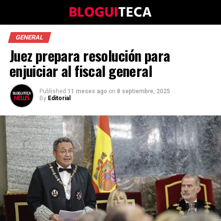
GENERAL
Juez prepara resolución para
enjuiciar al fiscal general
Published
11 meses ago
on
8 septiembre, 2025
By
Editorial