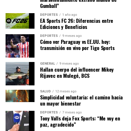
Próximos Pasos
Gumball”
DEPORTES
1 año ago
En los próximos días, la atención estará centrada en el
EA Sports FC 26: Diferencias entre
despacho de Ángel Hurtado mientras se espera su
Ediciones y Beneficios
resolución. Cualquiera que sea el desenlace, el caso del
DEPORTES
9 meses ago
fiscal general promete seguir siendo un tema candente
Cómo ver Paraguay vs EE.UU. hoy:
en el debate público y político de España, con
transmisión en vivo por Tigo Sports
potenciales implicaciones para futuras reformas en el
sistema judicial.
GENERAL
9 meses ago
Hallan cuerpo del influencer Mikey
Mientras tanto, se espera que las instituciones
Rijavec en Mulegé, BCS
involucradas continúen trabajando para asegurar que se
mantenga la confianza pública en el sistema judicial, un
pilar fundamental de cualquier democracia.
SALUD
12 meses ago
Simplicidad voluntaria: el camino hacia
un mayor bienestar
NOTICIAS RELACIONADAS:
DEPORTES
7 meses ago
Tony Valls deja Fox Sports: “Me voy en
SIGUIENTE
El TC rechaza la urgencia en la petición de Puigdemont
paz, agradecido”
para suspender su orden de detención