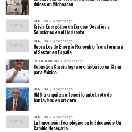
dulces en Michoacán
Expertos en derecho constitucional han señalado que
este caso podría sentar un precedente sobre cómo se
manejan las imputaciones de altos cargos en el sistema
GENERAL
3 meses ago
Crisis Energética en Europa: Desafíos y
judicial español.
María López, catedrática de Derecho
Soluciones en el Horizonte
Constitucional en la Universidad Complutense de
Madrid
, comentó:
GENERAL
3 meses ago
Nueva Ley de Energía Renovable Transformará
el Sector en España
“Este proceso es un test
INTERNACIONAL
3 meses ago
crucial para la
Sebastián García logra oro histórico en China
para México
transparencia y la
rendición de cuentas
GENERAL
3 meses ago
dentro de nuestras
OMS tranquiliza a Tenerife ante brote de
hantavirus en crucero
instituciones
democráticas.”
GENERAL
3 meses ago
La Innovación Tecnológica en la Educación: Un
Cambio Necesario