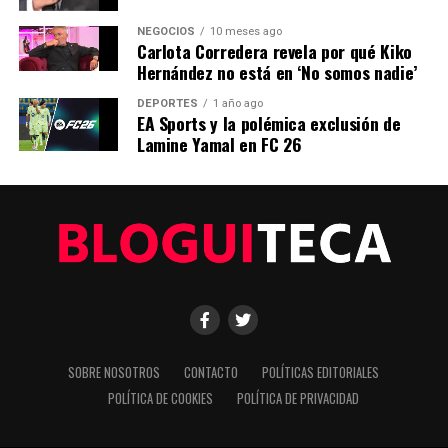
ANTERIOR
NEGOCIOS
10 meses ago
Alerta en Benalup-Casas Viejas por mosquitos con virus
Carlota Corredera revela por qué Kiko
del Nilo
Hernández no está en ‘No somos nadie’
DEPORTES
1 año ago
EA Sports y la polémica exclusión de
Editorial
Lamine Yamal en FC 26
Nuestro equipo editorial no solo informa las noticias: las vive.
Con años de experiencia en primera línea, buscamos los
hechos, los verificamos con rigor y contamos las historias que
dan forma a nuestro mundo. Impulsados por la integridad y
una mirada atenta al detalle, abordamos la política, la cultura y
la tecnología con un análisis preciso y profundo. Cuando los
titulares cambian cada minuto, puedes contar con nosotros
para abrirnos paso entre el ruido y ofrecerte claridad en
bandeja de plata.
SOBRE NOSOTROS
CONTACTO
POLÍTICAS EDITORIALES
POLÍTICA DE COOKIES
POLÍTICA DE PRIVACIDAD