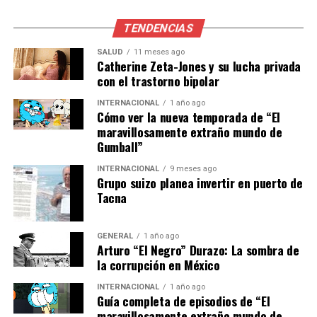
Implicaciones Futuras
TENDENCIAS
La resolución del juez Hurtado podría tener amplias
SALUD
11 meses ago
repercusiones tanto políticas como judiciales. Si se
Catherine Zeta-Jones y su lucha privada
confirma el enjuiciamiento del fiscal general, se abriría
con el trastorno bipolar
un nuevo capítulo en la historia judicial del país,
INTERNACIONAL
1 año ago
poniendo a prueba la capacidad del sistema para
Cómo ver la nueva temporada de “El
manejar casos de corrupción en las altas esferas del
maravillosamente extraño mundo de
poder.
Gumball”
Por otro lado, la negativa a suspender cautelarmente al
INTERNACIONAL
9 meses ago
Grupo suizo planea invertir en puerto de
fiscal imputado podría ser vista como una señal de que
Tacna
el sistema judicial está dispuesto a permitir que los
procesos legales sigan su curso sin intervención
GENERAL
1 año ago
prematura. Esto podría fortalecer la percepción de
Arturo “El Negro” Durazo: La sombra de
independencia judicial, aunque también podría ser
la corrupción en México
criticado por aquellos que demandan acciones más
INTERNACIONAL
1 año ago
contundentes.
Guía completa de episodios de “El
maravillosamente extraño mundo de