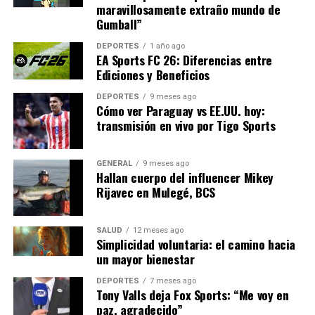
maravillosamente extraño mundo de
podría influir en reformas futuras dentro del sistema
Gumball”
judicial español.
DEPORTES
1 año ago
Con el plazo de tres días establecido por el juez
EA Sports FC 26: Diferencias entre
Ediciones y Beneficios
Hurtado, se espera que las acusaciones presenten sus
reformulaciones en breve, lo que podría definir el curso
DEPORTES
9 meses ago
de un caso que ya ha captado la atención nacional.
Cómo ver Paraguay vs EE.UU. hoy:
transmisión en vivo por Tigo Sports
NOTICIAS RELACIONADAS:
GENERAL
9 meses ago
SIGUIENTE
Hallan cuerpo del influencer Mikey
Nestlé destituye a su director general por relación
Rijavec en Mulegé, BCS
inapropiada
ANTERIOR
La princesa Leonor inicia formación aérea en San Javier
SALUD
12 meses ago
Simplicidad voluntaria: el camino hacia
un mayor bienestar
Editorial
DEPORTES
7 meses ago
Tony Valls deja Fox Sports: “Me voy en
paz, agradecido”