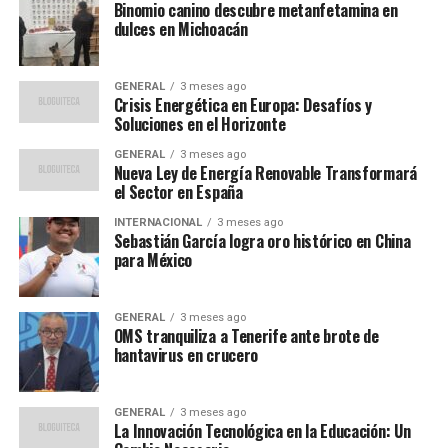
investigación iniciada por el Tribunal Superior de
Binomio canino descubre metanfetamina en
Justicia de Madrid (TSJM) debido a una nota de prensa
dulces en Michoacán
de la Fiscalía que desmentía un artículo de ‘El Mundo’.
Este artículo sugería un pacto ofrecido a González
GENERAL
3 meses ago
Amador, lo cual fue negado por la Fiscalía.
Crisis Energética en Europa: Desafíos y
Soluciones en el Horizonte
Implicaciones para el fiscal
GENERAL
3 meses ago
Nueva Ley de Energía Renovable Transformará
general
el Sector en España
INTERNACIONAL
3 meses ago
A pesar de la exoneración de Rodríguez, la Sala de
Sebastián García logra oro histórico en China
Apelación respaldó la decisión de Hurtado de procesar
para México
al fiscal general por un presunto delito de revelación de
secretos. Las acusaciones solicitan hasta seis años de
GENERAL
3 meses ago
cárcel para García Ortiz.
OMS tranquiliza a Tenerife ante brote de
hantavirus en crucero
Este caso ha suscitado un debate sobre la transparencia
y la independencia del sistema judicial en España.
GENERAL
3 meses ago
Expertos legales han señalado que el proceso podría
La Innovación Tecnológica en la Educación: Un
tener implicaciones significativas para el futuro del