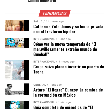
Cambio Necesario
Ministerio Fiscal y la confianza pública en las
instituciones.
TENDENCIAS
Opiniones de expertos y análisis
SALUD
11 meses ago
Catherine Zeta-Jones y su lucha privada
con el trastorno bipolar
futuro
INTERNACIONAL
1 año ago
Varios analistas han expresado su preocupación por el
Cómo ver la nueva temporada de “El
maravillosamente extraño mundo de
impacto de este caso en la percepción pública de la
Gumball”
justicia. La profesora de Derecho Constitucional, María
López, comentó que “la independencia del poder judicial
INTERNACIONAL
9 meses ago
Grupo suizo planea invertir en puerto de
es fundamental para el funcionamiento de la
Tacna
democracia, y casos como este ponen a prueba esa
independencia”.
GENERAL
1 año ago
En términos de futuro, el caso podría sentar
Arturo “El Negro” Durazo: La sombra de
la corrupción en México
precedentes sobre cómo se manejan las acusaciones de
revelación de secretos y la relación entre los fiscales y el
INTERNACIONAL
1 año ago
poder político. Además, la atención mediática y pública
Guía completa de episodios de “El