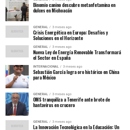
influenciadas por cambios políticos y económicos en
Binomio canino descubre metanfetamina en
dulces en Michoacán
ambos países. Sin embargo, la administración de Trump
ha mostrado un interés renovado en fortalecer estos
lazos, lo que podría traducirse en oportunidades
GENERAL
3 meses ago
Crisis Energética en Europa: Desafíos y
económicas para ambos países.
Soluciones en el Horizonte
Opiniones de Expertos
GENERAL
3 meses ago
Nueva Ley de Energía Renovable Transformará
el Sector en España
Economistas y analistas han reaccionado con cautela al
anuncio. Según el economista Juan Pérez, “la llegada de
INTERNACIONAL
3 meses ago
Sebastián García logra oro histórico en China
capital extranjero puede ser un catalizador para el
para México
crecimiento económico, pero debe manejarse con
cuidado para evitar dependencia excesiva”. Pérez
también señaló que es crucial que estas inversiones se
GENERAL
3 meses ago
OMS tranquiliza a Tenerife ante brote de
dirijan a sectores que promuevan el desarrollo
hantavirus en crucero
sostenible y la creación de empleo.
“Trabajaré día y noche para
GENERAL
3 meses ago
La Innovación Tecnológica en la Educación: Un