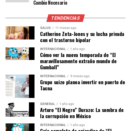
que esto sea una realidad
Cambio Necesario
en beneficio tanto de
TENDENCIAS
Argentina como de Estados
SALUD
11 meses ago
Unidos y de todo nuestro
Catherine Zeta-Jones y su lucha privada
con el trastorno bipolar
pueblo”, afirmó Lamelas en
su cuenta de la red social
INTERNACIONAL
1 año ago
Cómo ver la nueva temporada de “El
X.
maravillosamente extraño mundo de
Gumball”
INTERNACIONAL
9 meses ago
Implicaciones Futuras
Grupo suizo planea invertir en puerto de
Tacna
Si las promesas de inversión se concretan, podrían
tener un impacto significativo en sectores clave como la
GENERAL
1 año ago
infraestructura, la energía y la tecnología. Además,
Arturo “El Negro” Durazo: La sombra de
la corrupción en México
podrían fomentar un ambiente de negocios más
competitivo y atractivo para otras inversiones
INTERNACIONAL
1 año ago
extranjeras.
Guía completa de episodios de “El