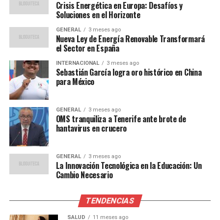
Crisis Energética en Europa: Desafíos y
González explica que el foro busca inspirar a través de la
Soluciones en el Horizonte
diversidad, incluyendo a cineastas, deportistas, actores,
GENERAL
3 meses ago
diseñadores y científicos. Entre las figuras que han
Nueva Ley de Energía Renovable Transformará
pasado por el escenario del ABF se encuentran Natalia
el Sector en España
Oreiro, Marty Baron, Ágatha Ruiz de la Prada y Sophia,
INTERNACIONAL
3 meses ago
la robot humanoide.
Sebastián García logra oro histórico en China
para México
El Salto a Miami
GENERAL
3 meses ago
Después de una década de consolidación en América
OMS tranquiliza a Tenerife ante brote de
hantavirus en crucero
Latina, González decidió llevar el ABF a Miami, un
epicentro de negocios global. El evento, celebrado el 5 y
6 de noviembre en el Kaseya Center, reunió a figuras
GENERAL
3 meses ago
como Donald Trump, Javier Milei, María Corina
La Innovación Tecnológica en la Educación: Un
Cambio Necesario
Machado, Lionel Messi y Jeff Bezos.
La producción del evento fue de una magnitud sin
TENDENCIAS
precedentes, con medidas de seguridad
SALUD
11 meses ago