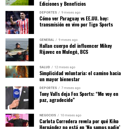
mantenemos una postura
Ediciones y Beneficios
absolutamente neutral:
DEPORTES
9 meses ago
Cómo ver Paraguay vs EE.UU. hoy:
esta es una plataforma
transmisión en vivo por Tigo Sports
para que todos puedan
hablar”, compartió
GENERAL
9 meses ago
Hallan cuerpo del influencer Mikey
González.
Rijavec en Mulegé, BCS
Con la próxima edición ya en marcha, González planea
SALUD
12 meses ago
Simplicidad voluntaria: el camino hacia
que Miami sea la sede del ABF durante los próximos
un mayor bienestar
años, con la ambición de atraer a figuras como Elon
Musk, Altman, David Beckham, Tom Brady y Oprah.
DEPORTES
7 meses ago
Tony Valls deja Fox Sports: “Me voy en
paz, agradecido”
El objetivo del ABF, según González, es inspirar a los
jóvenes a entender que los límites son barreras
mentales y que el acceso a grandes plataformas también
NEGOCIOS
10 meses ago
Carlota Corredera revela por qué Kiko
puede ser latinoamericano. “El liderazgo es un legado
Hernández no está en ‘No somos nadie’