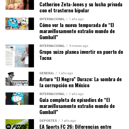
cinematográficas debido a la presencia de Trump.
Catherine Zeta-Jones y su lucha privada
González recuerda con alivio cómo la participación del
con el trastorno bipolar
expresidente estuvo a punto de ser cancelada, pero
INTERNACIONAL
1 año ago
finalmente se logró su presencia física.
Cómo ver la nueva temporada de “El
maravillosamente extraño mundo de
Una Plataforma para Unir
Gumball”
INTERNACIONAL
9 meses ago
El ABF se diferencia de otros foros como Davos o Aspen
Grupo suizo planea invertir en puerto de
por ser más abierto y accesible. González enfatiza que el
Tacna
foro busca ser una plataforma para unir, permitiendo
que los invitados compartan sus verdades sin juicios.
GENERAL
1 año ago
Arturo “El Negro” Durazo: La sombra de
“Queremos que este sea un
la corrupción en México
espacio donde cada uno
INTERNACIONAL
1 año ago
Guía completa de episodios de “El
pueda compartir su verdad.
maravillosamente extraño mundo de
Siempre decimos que no
Gumball”
juzgamos a nadie,
DEPORTES
1 año ago
EA Sports FC 26: Diferencias entre