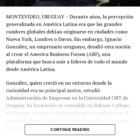
MONTEVIDEO, URUGUAY – Durante años, la percepción
generalizada en América Latina era que las grandes
cumbres globales debían originarse en ciudades como
Nueva York, Londres o Davos. Sin embargo, Ignacio
González, un empresario uruguayo, desafió esta noción
al crear el America Business Forum (ABF), una
plataforma que busca unir a líderes de todo el mundo
desde América Latina.
González, quien creció en un entorno donde la
curiosidad era su principal motor, estudió
Administración de Empresas en la Universidad ORT de
Uruguay. Su formación se consolidó en Babson College,
en Boston, un centro reconocido por su enfoque en el
emprendedurismo. Fue allí donde González se empapó
de una cultura de innovación y ambición.
CONTINUE READING