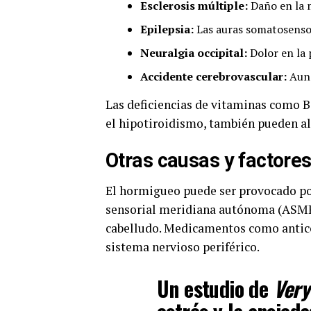
Esclerosis múltiple:
Daño en la m
Epilepsia:
Las auras somatosensor
Neuralgia occipital:
Dolor en la 
Accidente cerebrovascular:
Aunq
Las deficiencias de vitaminas como B1
el hipotiroidismo, también pueden al
Otras causas y factores
El hormigueo puede ser provocado po
sensorial meridiana autónoma (ASMR)
cabelludo. Medicamentos como antico
sistema nervioso periférico.
Un estudio de
Very