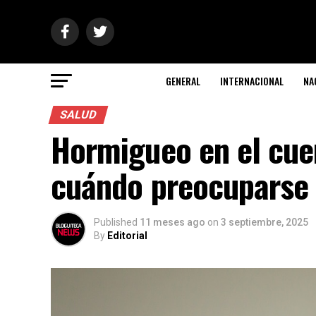
GENERAL
INTERNACIONAL
NA
SALUD
Hormigueo en el cue
cuándo preocuparse
Published
11 meses ago
on
3 septiembre, 2025
By
Editorial