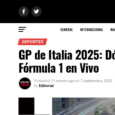
GENERAL
INTERNACIONAL
NA
DEPORTES
GP de Italia 2025: D
Fórmula 1 en Vivo
Published
11 meses ago
on
7 septiembre, 2025
By
Editorial