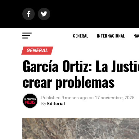
GENERAL
INTERNACIONAL
NA
GENERAL
García Ortiz: La Just
crear problemas
Published
9 meses ago
on
17 noviembre, 2025
By
Editorial