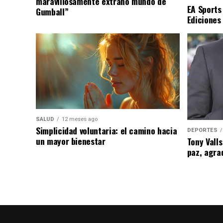
maravillosamente extraño mundo de
EA Sports
Gumball”
Ediciones
SALUD
12 meses ago
Simplicidad voluntaria: el camino hacia
DEPORTES
un mayor bienestar
Tony Valls
paz, agra