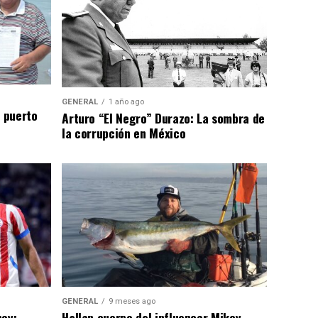
GENERAL
1 año ago
n puerto
Arturo “El Negro” Durazo: La sombra de
la corrupción en México
GENERAL
9 meses ago
hoy:
Hallan cuerpo del influencer Mikey