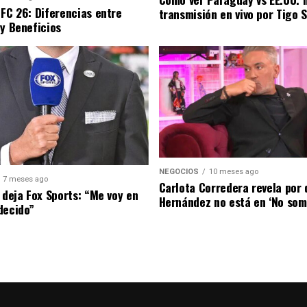
 FC 26: Diferencias entre
transmisión en vivo por Tigo 
 y Beneficios
NEGOCIOS
10 meses ago
7 meses ago
Carlota Corredera revela por 
 deja Fox Sports: “Me voy en
Hernández no está en ‘No som
decido”