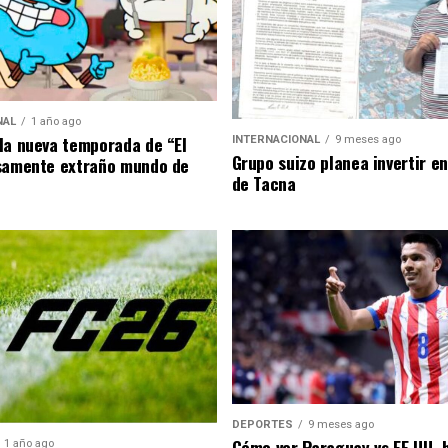
NAL
1 año ago
la nueva temporada de “El
INTERNACIONAL
9 meses ago
Grupo suizo planea invertir e
samente extraño mundo de
de Tacna
DEPORTES
9 meses ago
Cómo ver Paraguay vs EE.UU. 
1 año ago