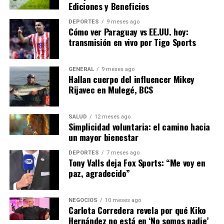
calcio y fósforo. En
Frontiers in Nutrition
, se destaca que
Ediciones y Beneficios
los higos deshidratados no solo son ricos en hierro, sino
que su contenido de fibra y antioxidantes respalda la
DEPORTES
9 meses ago
Cómo ver Paraguay vs EE.UU. hoy:
salud metabólica y facilita una mejor absorción de
transmisión en vivo por Tigo Sports
minerales.
Pasas
GENERAL
9 meses ago
Hallan cuerpo del influencer Mikey
Rijavec en Mulegé, BCS
Las pasas aportan 1,4 mg de hierro por media taza,
junto a fibra, potasio, calcio y magnesio. Según USDA
FoodData Central y organizaciones de salud, son una
SALUD
12 meses ago
Simplicidad voluntaria: el camino hacia
opción versátil para enriquecer cualquier comida. Una
un mayor bienestar
publicación en
Foods
señala que las pasas no solo
contribuyen significativamente al aporte de hierro, sino
DEPORTES
7 meses ago
Tony Valls deja Fox Sports: “Me voy en
que su consumo regular, en cantidades adecuadas, puede
paz, agradecido”
ser ventajoso para quienes requieren un aporte extra de
minerales en la dieta.
NEGOCIOS
10 meses ago
Carlota Corredera revela por qué Kiko
Cerezas Ácidas
Hernández no está en ‘No somos nadie’