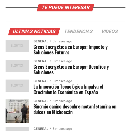
alimentos de origen animal, y el no hemo, abundante en
TE PUEDE INTERESAR
vegetales y frutas. Para quienes siguen dietas
vegetarianas o veganas, el hierro no hemo es
especialmente importante.
ÚLTIMAS NOTICIAS
TENDENCIAS
VIDEOS
Importancia del Hierro en la
GENERAL
3 meses ago
Crisis Energética en Europa: Impacto y
Dieta
Soluciones Futuras
GENERAL
3 meses ago
El hierro es un mineral esencial en el cuerpo humano,
Crisis Energética en Europa: Desafíos y
involucrado en funciones vitales como el transporte de
Soluciones
oxígeno y el fortalecimiento del sistema inmunitario. La
GENERAL
3 meses ago
Cruz Roja y los institutos de salud destacan la diferencia
La Innovación Tecnológica Impulsa el
entre el hierro hemo, de absorción más eficiente, y el
Crecimiento Económico en España
hierro no hemo, cuya absorción es menor pero puede ser
GENERAL
3 meses ago
optimizada con una dieta adecuada.
Binomio canino descubre metanfetamina en
dulces en Michoacán
Las recomendaciones diarias de hierro varían según el
género, la edad y las condiciones fisiológicas. Por
GENERAL
3 meses ago