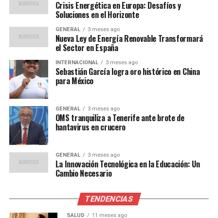
ejemplo, las mujeres adolescentes necesitan
Crisis Energética en Europa: Desafíos y
aproximadamente 15 mg diarios, mientras que las
Soluciones en el Horizonte
mujeres de 19 a 50 años requieren cerca de 18 mg.
GENERAL
3 meses ago
Durante el embarazo, la necesidad aumenta hasta 27
Nueva Ley de Energía Renovable Transformará
el Sector en España
mg. Tras la menopausia, la cifra se reduce a 8 mg, al
igual que para hombres y adultos mayores. Vegetarianos
INTERNACIONAL
3 meses ago
Sebastián García logra oro histórico en China
y veganos pueden requerir mayores cantidades debido a
para México
la menor absorción del hierro no hemo.
Cinco Frutas Ricas en Hierro
GENERAL
3 meses ago
OMS tranquiliza a Tenerife ante brote de
hantavirus en crucero
Duraznos Deshidratados
Según USDA FoodData Central y Verywell Health, media
GENERAL
3 meses ago
taza de duraznos secos aporta aproximadamente 3,3 mg
La Innovación Tecnológica en la Educación: Un
Cambio Necesario
de hierro. Además, su contenido de vitamina C favorece
la absorción del mineral y, junto con la fibra, el potasio y
el magnesio, apoya la salud intestinal. Un análisis
TENDENCIAS
reciente en
Foods
subraya que los duraznos
SALUD
11 meses ago