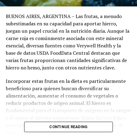
BUENOS AIRES, ARGENTINA – Las frutas, a menudo
subestimadas en su capacidad para aportar hierro,
juegan un papel crucial en la nutrición diaria. Aunque la
carne roja es comúnmente asociada con este mineral
esencial, diversas fuentes como Verywell Health y la
base de datos USDA FoodData Central destacan que
varias frutas proporcionan cantidades significativas de
hierro no hemo, junto con otros nutrientes clave.
Incorporar estas frutas en la dieta es particularmente
beneficioso para quienes buscan diversificar su
alimentación, aumentar el consumo de vegetales o
reducir productos de origen animal. El hierro es
fundamental para el transporte de oxígeno en la sangre
y el apoyo al sistema inmunitario. Según la Cruz Roja y
principales institutos de salud, existen dos formas de
CONTINUE READING
hierro en la alimentación: el hemo, presente en