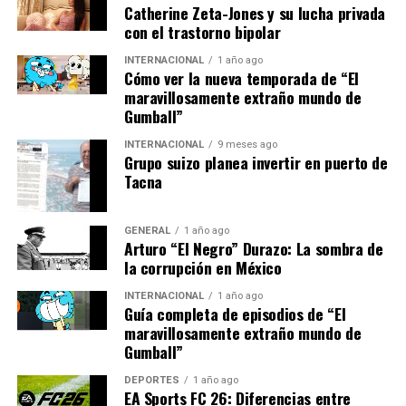
deshidratados son una fuente significativa de hierro y
Catherine Zeta-Jones y su lucha privada
polifenoles antioxidantes, recomendando su inclusión
con el trastorno bipolar
en la dieta por su perfil nutricional beneficioso.
INTERNACIONAL
1 año ago
Cómo ver la nueva temporada de “El
Moras
maravillosamente extraño mundo de
Gumball”
Las moras no solo aportan hierro, sino también
INTERNACIONAL
9 meses ago
antocianinas y antioxidantes, ideales para dietas basadas
Grupo suizo planea invertir en puerto de
en plantas. Media taza proporciona aproximadamente
Tacna
1,3 mg de hierro. Un estudio reciente en
Antioxidants
resalta el aporte de hierro y componentes bioactivos de
GENERAL
1 año ago
la fruta, sugiriendo que consumir moras puede ser una
Arturo “El Negro” Durazo: La sombra de
estrategia adecuada para mejorar la ingesta global de
la corrupción en México
minerales en dietas basadas en plantas.
INTERNACIONAL
1 año ago
Guía completa de episodios de “El
Higos Secos
maravillosamente extraño mundo de
Gumball”
Con 1,5 mg de hierro por media taza, los higos secos son
una fuente vegetal relevante, complementada con
DEPORTES
1 año ago
EA Sports FC 26: Diferencias entre