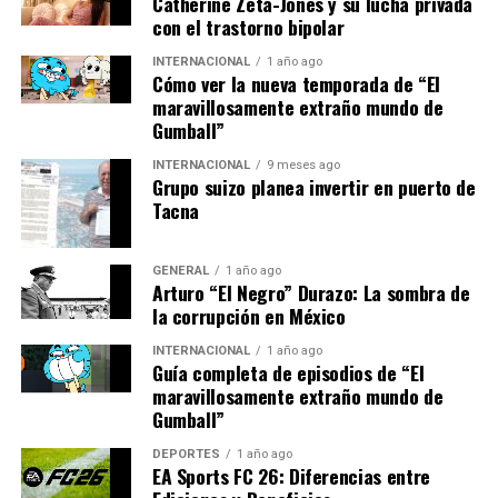
de esperanza para ellas”,
Catherine Zeta-Jones y su lucha privada
con el trastorno bipolar
declaró Pelicot.
INTERNACIONAL
1 año ago
Cómo ver la nueva temporada de “El
maravillosamente extraño mundo de
Además de Pelicot, la lista de condecorados incluye a
Gumball”
Yvette Levy, una superviviente de 99 años del campo de
exterminio de Auschwitz, y varios exministros,
INTERNACIONAL
9 meses ago
Grupo suizo planea invertir en puerto de
destacando la diversidad de logros y sacrificios que la
Tacna
Legión de Honor celebra.
Mirando hacia el futuro
GENERAL
1 año ago
Arturo “El Negro” Durazo: La sombra de
la corrupción en México
El reconocimiento a Gisèle Pelicot marca un hito en la
lucha contra el abuso sexual en Francia. Expertos en
INTERNACIONAL
1 año ago
Guía completa de episodios de “El
derechos humanos esperan que este caso continúe
maravillosamente extraño mundo de
inspirando reformas legales y un cambio cultural hacia
Gumball”
una mayor protección de las víctimas.
DEPORTES
1 año ago
EA Sports FC 26: Diferencias entre
En el futuro, se anticipa que el gobierno francés