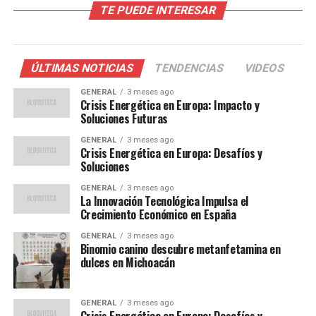
TE PUEDE INTERESAR
Un caso que cambió la
legislación
ÚLTIMAS NOTICIAS
TENDENCIAS
VIDEOS
El caso de Gisèle Pelicot no solo conmocionó a Francia,
GENERAL
3 meses ago
Crisis Energética en Europa: Impacto y
sino que también impulsó un debate nacional sobre la
Soluciones Futuras
necesidad de reformar las leyes de abuso sexual. Antes
GENERAL
3 meses ago
de su testimonio, muchos casos similares no recibían la
Crisis Energética en Europa: Desafíos y
atención adecuada debido a lagunas legales y a un
Soluciones
sistema judicial que a menudo fallaba en proteger a las
GENERAL
3 meses ago
víctimas.
La Innovación Tecnológica Impulsa el
Crecimiento Económico en España
El impacto de su valentía se refleja en las recientes
GENERAL
3 meses ago
modificaciones legislativas que endurecen las penas
Binomio canino descubre metanfetamina en
para los agresores y mejoran las medidas de protección
dulces en Michoacán
para las víctimas. Según datos del Ministerio de Justicia,
los informes de abuso sexual han aumentado en un 20%
GENERAL
3 meses ago
desde el juicio, lo que indica una mayor disposición de las
Crisis Energética en Europa: Desafíos y