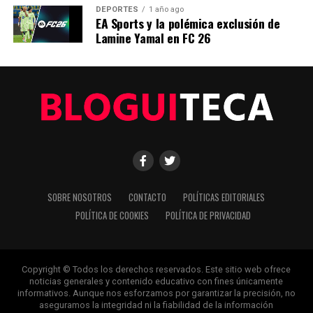
DEPORTES
1 año ago
EA Sports y la polémica exclusión de
Lamine Yamal en FC 26
Editorial
Nuestro equipo editorial no solo informa las noticias: las vive.
Con años de experiencia en primera línea, buscamos los
hechos, los verificamos con rigor y contamos las historias que
dan forma a nuestro mundo. Impulsados por la integridad y
una mirada atenta al detalle, abordamos la política, la cultura y
la tecnología con un análisis preciso y profundo. Cuando los
titulares cambian cada minuto, puedes contar con nosotros
para abrirnos paso entre el ruido y ofrecerte claridad en
SOBRE NOSOTROS
CONTACTO
POLÍTICAS EDITORIALES
bandeja de plata.
POLÍTICA DE COOKIES
POLÍTICA DE PRIVACIDAD
Copyright © Todos los derechos reservados. Este sitio web ofrece
noticias generales y contenido educativo con fines únicamente
informativos. Aunque nos esforzamos por garantizar la precisión, no
aseguramos la integridad ni la fiabilidad de la información