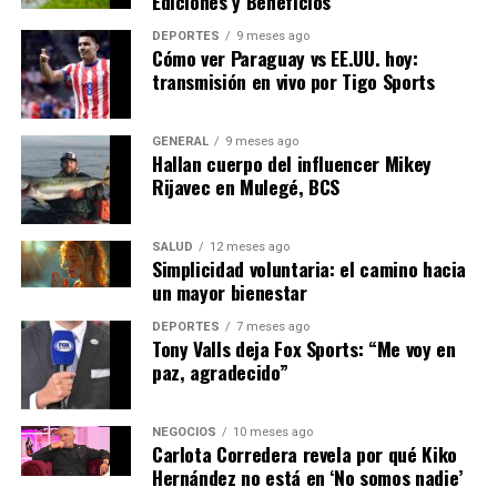
Ediciones y Beneficios
implementará más medidas para apoyar a las víctimas
de abuso, incluyendo programas de educación y
DEPORTES
9 meses ago
Cómo ver Paraguay vs EE.UU. hoy:
concienciación. La historia de Pelicot es un poderoso
transmisión en vivo por Tigo Sports
recordatorio de que el cambio es posible y que el coraje
individual puede tener un impacto duradero en la
sociedad.
GENERAL
9 meses ago
Hallan cuerpo del influencer Mikey
Rijavec en Mulegé, BCS
La ceremonia de entrega de la Legión de Honor a Gisèle
Pelicot no solo celebra su valentía, sino que también
subraya la importancia de continuar luchando por la
SALUD
12 meses ago
justicia y la igualdad en todos los niveles de la sociedad.
Simplicidad voluntaria: el camino hacia
un mayor bienestar
NOTICIAS RELACIONADAS:
DEPORTES
7 meses ago
Tony Valls deja Fox Sports: “Me voy en
SIGUIENTE
paz, agradecido”
Infusión de jengibre y limón: el remedio natural contra
la resaca
NEGOCIOS
10 meses ago
ANTERIOR
Carlota Corredera revela por qué Kiko
Tadej Pogacar recupera el maillot amarillo en el Tour de
Hernández no está en ‘No somos nadie’
Francia