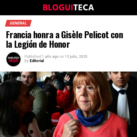
GENERAL
Francia honra a Gisèle Pelicot con
la Legión de Honor
Published
1 año ago
on
13 julio, 2025
By
Editorial