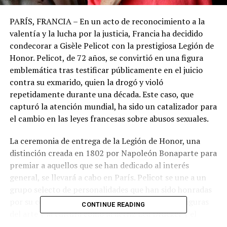
PARÍS, FRANCIA – En un acto de reconocimiento a la
valentía y la lucha por la justicia, Francia ha decidido
condecorar a Gisèle Pelicot con la prestigiosa Legión de
Honor. Pelicot, de 72 años, se convirtió en una figura
emblemática tras testificar públicamente en el juicio
contra su exmarido, quien la drogó y violó
repetidamente durante una década. Este caso, que
capturó la atención mundial, ha sido un catalizador para
el cambio en las leyes francesas sobre abusos sexuales.
La ceremonia de entrega de la Legión de Honor, una
distinción creada en 1802 por Napoleón Bonaparte para
premiar a aquellos que se han dedicado al interés
general, se llevará a cabo en París. Pelicot se une a un
grupo selecto de personalidades que han sido honradas
por su contribución a la sociedad, incluyendo a figuras
CONTINUE READING
del arte y la cultura como la actriz Léa Drucker y el
músico Pharrell Williams.