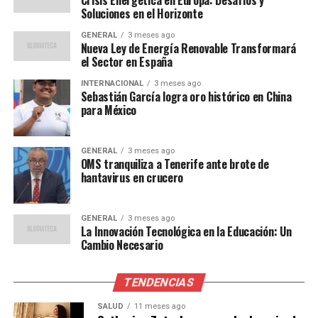
víctimas a denunciar.
Soluciones en el Horizonte
GENERAL
3 meses ago
Reconocimiento y legado
Nueva Ley de Energía Renovable Transformará
el Sector en España
La Legión de Honor no es solo un reconocimiento a su
INTERNACIONAL
3 meses ago
coraje personal, sino también un símbolo del cambio
Sebastián García logra oro histórico en China
para México
social que Pelicot ha ayudado a impulsar. En una
entrevista reciente, Pelicot expresó su esperanza de que
su caso inspire a otras víctimas a hablar y buscar
GENERAL
3 meses ago
justicia.
OMS tranquiliza a Tenerife ante brote de
hantavirus en crucero
“No se trata solo de mi
historia, sino de todas las
GENERAL
3 meses ago
La Innovación Tecnológica en la Educación: Un
mujeres que han sufrido en
Cambio Necesario
silencio. Espero que este
TENDENCIAS
reconocimiento sea un faro
SALUD
11 meses ago