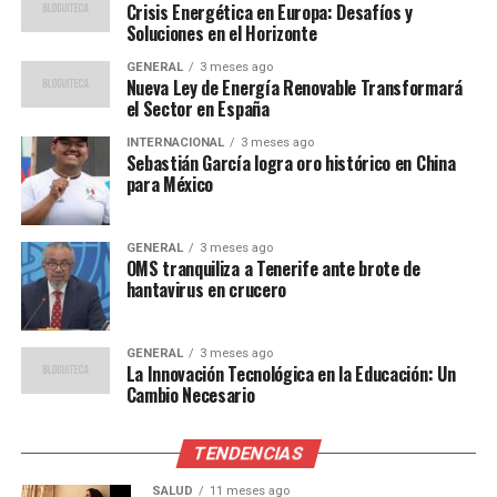
como Comsa Infraestructuras, Grupo Constructor
Crisis Energética en Europa: Desafíos y
Diamante y Daniferrotools. “La ASF advierte que hubo
Soluciones en el Horizonte
una mala supervisión y mala construcción y una mala
GENERAL
3 meses ago
rehabilitación,” comentó Arellano.
Nueva Ley de Energía Renovable Transformará
el Sector en España
Testimonios de las víctimas y
INTERNACIONAL
3 meses ago
Sebastián García logra oro histórico en China
respuestas oficiales
para México
En una conversación telefónica, Juan Manuel Iglesias
GENERAL
3 meses ago
expresó su frustración con las autoridades y la situación
OMS tranquiliza a Tenerife ante brote de
en los hospitales. “Esta demanda es para aquellos
hantavirus en crucero
funcionarios que omitieron su trabajo y cedieron a la
corrupción,” afirmó. Iglesias describió las condiciones
GENERAL
3 meses ago
precarias en las que su familia ha recibido atención
La Innovación Tecnológica en la Educación: Un
médica, con su hijo requiriendo cirugía por una grave
Cambio Necesario
herida en la cabeza.
TENDENCIAS
El presidente de México, Claudia Sheinbaum, declaró que
no es necesario que las víctimas inicien procedimientos
SALUD
11 meses ago