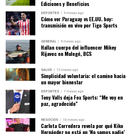
Ediciones y Beneficios
largo camino hacia la reparación de los daños. Las
autoridades deberán responder a las acusaciones y
DEPORTES
9 meses ago
Cómo ver Paraguay vs EE.UU. hoy:
trabajar para garantizar que no se repitan tragedias
transmisión en vivo por Tigo Sports
similares en el futuro.
GENERAL
9 meses ago
NOTICIAS RELACIONADAS:
Hallan cuerpo del influencer Mikey
Rijavec en Mulegé, BCS
SIGUIENTE
Crisis Energética en Europa: Desafíos y Soluciones a
Largo Plazo
SALUD
12 meses ago
Simplicidad voluntaria: el camino hacia
ANTERIOR
Aumento de la Inflación en España: Impacto y
un mayor bienestar
Perspectivas
DEPORTES
7 meses ago
Tony Valls deja Fox Sports: “Me voy en
paz, agradecido”
Editorial
NEGOCIOS
10 meses ago
Carlota Corredera revela por qué Kiko
Nuestro equipo editorial no solo informa las noticias: las vive.
Hernández no está en ‘No somos nadie’