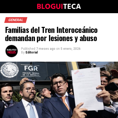
GENERAL
Familias del Tren Interoceánico
demandan por lesiones y abuso
Published
7 meses ago
on
5 enero, 2026
By
Editorial