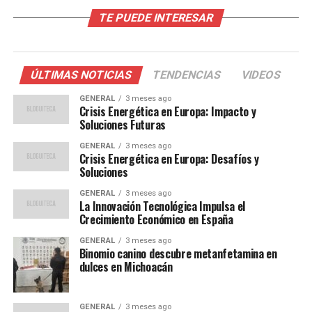
TE PUEDE INTERESAR
Detalles de la denuncia y
contexto del accidente
ÚLTIMAS NOTICIAS
TENDENCIAS
VIDEOS
El abogado Adrián Arellano, representante de la familia,
subrayó la importancia de esta denuncia para asegurar
GENERAL
3 meses ago
Crisis Energética en Europa: Impacto y
que el caso no se olvide con el tiempo. “Son una familia
Soluciones Futuras
que venía de misiones de Ciudad Juárez a Oaxaca,
GENERAL
3 meses ago
lamentablemente no pudieron arribar a su destino
Crisis Energética en Europa: Desafíos y
producto de este descarrilamiento,” explicó Arellano.
Soluciones
Añadió que la reparación del daño podría tardar más de
GENERAL
3 meses ago
dos años.
La Innovación Tecnológica Impulsa el
Crecimiento Económico en España
El descarrilamiento ha sido objeto de escrutinio debido a
GENERAL
3 meses ago
presuntas irregularidades en la supervisión y
Binomio canino descubre metanfetamina en
construcción del tren. La Auditoría Superior de la
dulces en Michoacán
Federación (ASF) ha señalado problemas desde 2019
hasta febrero de 2025, involucrando a contratistas
GENERAL
3 meses ago