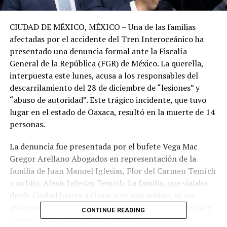
CIUDAD DE MÉXICO, MÉXICO – Una de las familias
afectadas por el accidente del Tren Interoceánico ha
presentado una denuncia formal ante la Fiscalía
General de la República (FGR) de México. La querella,
interpuesta este lunes, acusa a los responsables del
descarrilamiento del 28 de diciembre de “lesiones” y
“abuso de autoridad”. Este trágico incidente, que tuvo
lugar en el estado de Oaxaca, resultó en la muerte de 14
personas.
La denuncia fue presentada por el bufete Vega Mac
Gregor Arellano Abogados en representación de la
familia de Juan Manuel Iglesias, Flor del Carmen Temích
y su hijo, Alexis Iglesias Temích. La familia, que viajaba
desde Ciudad Juárez a Oaxaca en una misión, se vio
gravemente afectada por el accidente y busca justicia y
CONTINUE READING
reparación por los daños sufridos.