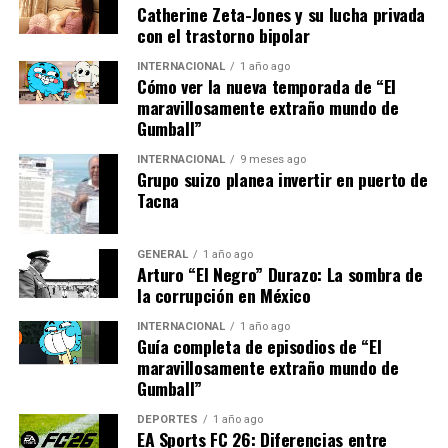
Catherine Zeta-Jones y su lucha privada
legales adicionales para recibir atención. Sin embargo,
con el trastorno bipolar
Iglesias insiste en que las autoridades no deben cerrar
las puertas a las víctimas. “Su servidor estuvo
INTERNACIONAL
1 año ago
Cómo ver la nueva temporada de “El
pernoctando como un indigente afuera del hospital
maravillosamente extraño mundo de
durante dos días,” relató, destacando la gravedad de las
Gumball”
lesiones sufridas por su familia.
INTERNACIONAL
9 meses ago
Grupo suizo planea invertir en puerto de
Implicaciones y camino a seguir
Tacna
La denuncia presentada no solo busca justicia para la
familia Iglesias Temích, sino que también pone de
GENERAL
1 año ago
Arturo “El Negro” Durazo: La sombra de
relieve las preocupaciones sobre la seguridad y la
la corrupción en México
responsabilidad en proyectos de infraestructura pública.
Este caso podría tener implicaciones significativas para
INTERNACIONAL
1 año ago
Guía completa de episodios de “El
futuras investigaciones sobre la gestión y supervisión de
maravillosamente extraño mundo de
obras públicas en México.
Gumball”
Mientras tanto, el proceso legal avanza y la familia,
DEPORTES
1 año ago
EA Sports FC 26: Diferencias entre
junto con sus abogados, se prepara para enfrentar un