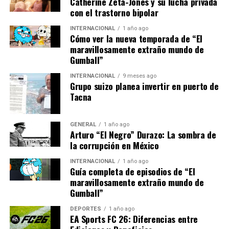
Catherine Zeta-Jones y su lucha privada
con el trastorno bipolar
“Cuando un presidente se
INTERNACIONAL
1 año ago
arroja a la impudicia de
Cómo ver la nueva temporada de “El
maravillosamente extraño mundo de
saltarse la Constitución,
Gumball”
gobierna con unos
INTERNACIONAL
9 meses ago
Grupo suizo planea invertir en puerto de
Presupuestos que elaboró
Tacna
otro Ejecutivo y aprobó otro
Legislativo, se apodera de
GENERAL
1 año ago
Arturo “El Negro” Durazo: La sombra de
la televisión pública para
la corrupción en México
difundir a todas horas su
INTERNACIONAL
1 año ago
Guía completa de episodios de “El
propaganda victimista,
maravillosamente extraño mundo de
utiliza el CIS para engañar,
Gumball”
ataca a los jueces, se
DEPORTES
1 año ago
EA Sports FC 26: Diferencias entre
esfuerza en controlar la