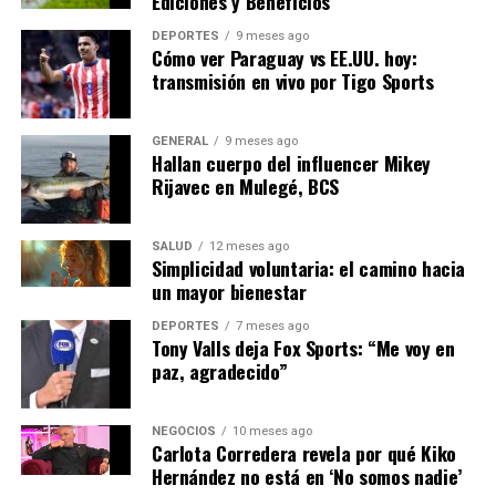
Ediciones y Beneficios
Fiscalía y el Constitucional
DEPORTES
9 meses ago
Cómo ver Paraguay vs EE.UU. hoy:
e intenta dirigir las
transmisión en vivo por Tigo Sports
grandes empresas con
nuestro dinero se está
GENERAL
9 meses ago
Hallan cuerpo del influencer Mikey
pasando por el forro el
Rijavec en Mulegé, BCS
interés general.”
SALUD
12 meses ago
Simplicidad voluntaria: el camino hacia
Este comentario refleja la frustración y el escepticismo
un mayor bienestar
generalizado sobre las intenciones del presidente. La
DEPORTES
7 meses ago
falta de transparencia y el aparente desprecio por las
Tony Valls deja Fox Sports: “Me voy en
normas constitucionales han erosionado la confianza
paz, agradecido”
pública en el gobierno actual.
NEGOCIOS
10 meses ago
Implicaciones y Futuro Político
Carlota Corredera revela por qué Kiko
Hernández no está en ‘No somos nadie’
La situación actual plantea serias preguntas sobre el