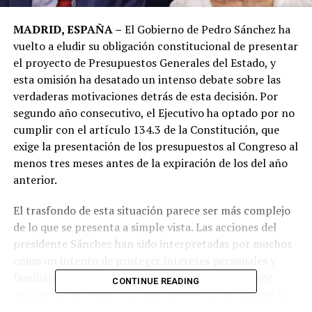
MADRID, ESPAÑA –
El Gobierno de Pedro Sánchez ha
vuelto a eludir su obligación constitucional de presentar
el proyecto de Presupuestos Generales del Estado, y
esta omisión ha desatado un intenso debate sobre las
verdaderas motivaciones detrás de esta decisión. Por
segundo año consecutivo, el Ejecutivo ha optado por no
cumplir con el artículo 134.3 de la Constitución, que
exige la presentación de los presupuestos al Congreso al
menos tres meses antes de la expiración de los del año
anterior.
El trasfondo de esta situación parece ser más complejo
de lo que se presenta a simple vista. Las acciones del
presidente Sánchez han sido interpretadas por muchos
como un intento de proteger intereses personales y
familiares, en lugar de priorizar el bien común. Este
CONTINUE READING
enfoque ha generado críticas feroces, no solo desde la
oposición política, sino también desde diversos sectores