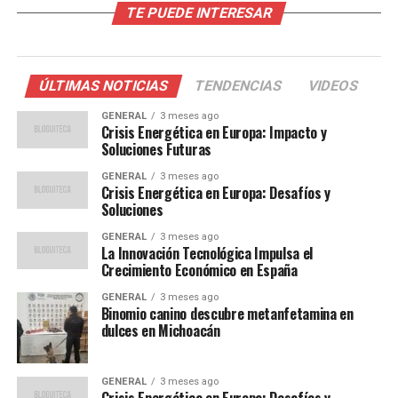
TE PUEDE INTERESAR
de la sociedad civil.
Un Contexto de Controversias
ÚLTIMAS NOTICIAS
TENDENCIAS
VIDEOS
Judiciales
GENERAL
3 meses ago
Crisis Energética en Europa: Impacto y
El entorno judicial que rodea a Sánchez es
Soluciones Futuras
particularmente tenso. La Fiscalía ha solicitado el
GENERAL
3 meses ago
archivo de las causas contra su esposa y su hermano,
Crisis Energética en Europa: Desafíos y
mientras que la Abogacía del Estado ha presentado una
Soluciones
querella contra el juez Peinado. Además, el ministro de
GENERAL
3 meses ago
Justicia ha sido acusado de presionar al Poder Judicial, y
La Innovación Tecnológica Impulsa el
el Tribunal Constitucional, bajo la dirección de Cándido
Crecimiento Económico en España
Conde-Pumpido, ha modificado doctrinas del Supremo
GENERAL
3 meses ago
en casos de corrupción relacionados con el partido
Binomio canino descubre metanfetamina en
dulces en Michoacán
socialista.
Estas maniobras han sido vistas como intentos de
GENERAL
3 meses ago
Sánchez por mantener el control y evitar una votación
Crisis Energética en Europa: Desafíos y