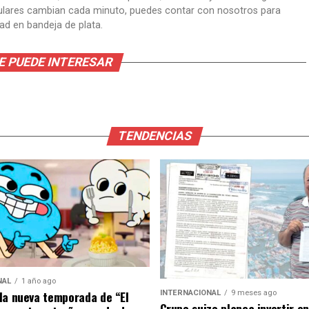
itulares cambian cada minuto, puedes contar con nosotros para
dad en bandeja de plata.
E PUEDE INTERESAR
TENDENCIAS
NAL
1 año ago
la nueva temporada de “El
INTERNACIONAL
9 meses ago
Grupo suizo planea invertir e