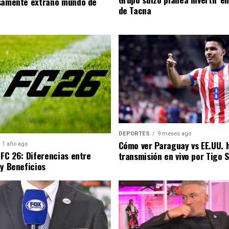
samente extraño mundo de
de Tacna
DEPORTES
9 meses ago
Cómo ver Paraguay vs EE.UU. 
1 año ago
 FC 26: Diferencias entre
transmisión en vivo por Tigo 
 y Beneficios