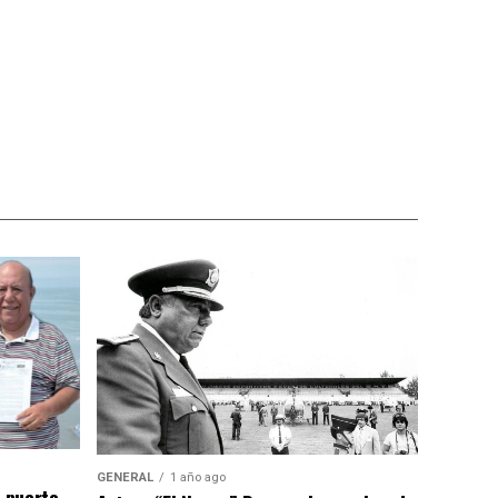
GENERAL
1 año ago
n puerto