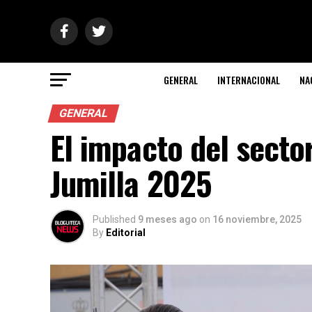
GENERAL
INTERNACIONAL
NA
GENERAL
El impacto del sector
Jumilla 2025
Published
9 meses ago
on
16 noviembre, 2025
By
Editorial