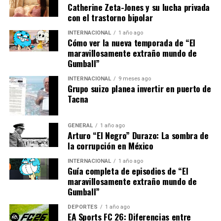
desarrollar soluciones
Catherine Zeta-Jones y su lucha privada
innovadoras que aseguren
con el trastorno bipolar
la sostenibilidad de nuestra
INTERNACIONAL
1 año ago
Cómo ver la nueva temporada de “El
agricultura”,
maravillosamente extraño mundo de
Gumball”
declaró la ministra de Agricultura, María Luisa Carcedo.
INTERNACIONAL
9 meses ago
Grupo suizo planea invertir en puerto de
Tacna
Perspectivas Futuras y Desafíos
Pendientes
GENERAL
1 año ago
Arturo “El Negro” Durazo: La sombra de
A pesar de los esfuerzos, el camino hacia una agricultura
la corrupción en México
sostenible está lleno de desafíos. La financiación sigue
INTERNACIONAL
1 año ago
siendo un obstáculo importante, y muchos agricultores
Guía completa de episodios de “El
pequeños carecen de los recursos necesarios para
maravillosamente extraño mundo de
Gumball”
implementar cambios significativos.
DEPORTES
1 año ago
Además, la educación y la capacitación son
EA Sports FC 26: Diferencias entre