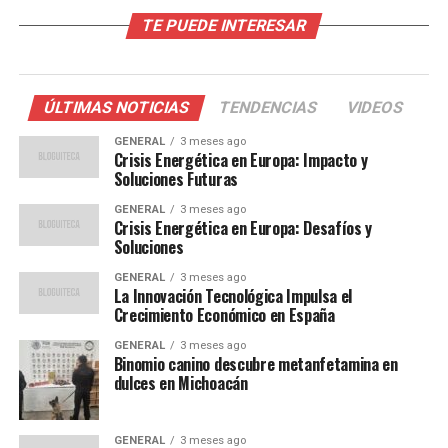
Efectos en la Agricultura
TE PUEDE INTERESAR
El cambio climático está alterando los patrones
climáticos tradicionales, lo que afecta directamente al
sector agrícola. Las temperaturas más altas aceleran la
ÚLTIMAS NOTICIAS
TENDENCIAS
VIDEOS
evaporación del agua, reduciendo la disponibilidad de
recursos hídricos para el riego. Esto es especialmente
GENERAL
3 meses ago
Crisis Energética en Europa: Impacto y
problemático en regiones como Andalucía y Castilla-La
Soluciones Futuras
Mancha, donde la agricultura depende en gran medida
GENERAL
3 meses ago
del riego.
Crisis Energética en Europa: Desafíos y
Soluciones
Un estudio realizado por la Universidad de Córdoba
GENERAL
3 meses ago
indica que si las tendencias actuales continúan, la
La Innovación Tecnológica Impulsa el
producción de aceitunas podría disminuir hasta un 30%
Crecimiento Económico en España
para 2050.
“La adaptación es crucial para la
GENERAL
3 meses ago
supervivencia del sector”,
afirma el profesor Juan
Binomio canino descubre metanfetamina en
García, experto en climatología agrícola.
dulces en Michoacán
Respuestas y Adaptaciones del
GENERAL
3 meses ago