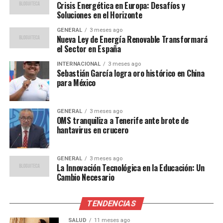
Crisis Energética en Europa: Desafíos y
Sector Agrícola
Soluciones en el Horizonte
Ante estos desafíos, los agricultores están adoptando
GENERAL
3 meses ago
Nueva Ley de Energía Renovable Transformará
nuevas estrategias para mitigar los efectos del cambio
el Sector en España
climático. La implementación de técnicas de riego más
INTERNACIONAL
3 meses ago
eficientes, como el riego por goteo, y la selección de
Sebastián García logra oro histórico en China
cultivos más resistentes al calor son algunas de las
para México
medidas adoptadas.
GENERAL
3 meses ago
El gobierno español también está interviniendo. En
OMS tranquiliza a Tenerife ante brote de
2022, se lanzó un programa nacional para fomentar la
hantavirus en crucero
investigación en agricultura sostenible y apoyar a los
agricultores en la transición hacia prácticas más
GENERAL
3 meses ago
resilientes.
La Innovación Tecnológica en la Educación: Un
Cambio Necesario
“Es esencial que
trabajemos juntos para
TENDENCIAS
SALUD
11 meses ago