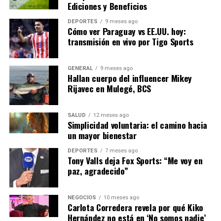
fundamentales para equipar a los agricultores con las
Ediciones y Beneficios
habilidades necesarias para adaptarse a las nuevas
DEPORTES
9 meses ago
tecnologías y prácticas.
“La formación continua es
Cómo ver Paraguay vs EE.UU. hoy:
vital para el éxito a largo plazo”,
señala Ana López,
transmisión en vivo por Tigo Sports
directora de una cooperativa agrícola en Valencia.
GENERAL
9 meses ago
En conclusión, el cambio climático representa una
Hallan cuerpo del influencer Mikey
amenaza significativa para la agricultura española, pero
Rijavec en Mulegé, BCS
también ofrece una oportunidad para innovar y mejorar
la resiliencia del sector. Con el apoyo adecuado y la
SALUD
12 meses ago
implementación de políticas efectivas, España puede
Simplicidad voluntaria: el camino hacia
liderar el camino hacia una agricultura más sostenible y
un mayor bienestar
adaptada al clima.
DEPORTES
7 meses ago
Tony Valls deja Fox Sports: “Me voy en
paz, agradecido”
NOTICIAS RELACIONADAS:
SIGUIENTE
Crisis Energética en Europa: Desafíos y Soluciones
NEGOCIOS
10 meses ago
Carlota Corredera revela por qué Kiko
ANTERIOR
Hernández no está en ‘No somos nadie’