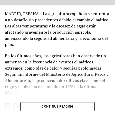
MADRID, ESPAÑA – La agricultura española se enfrenta
a un desafío sin precedentes debido al cambio climático.
Las altas temperaturas y la escasez de agua están
afectando gravemente la producción agrícola,
amenazando la seguridad alimentaria y la economía del
país.
En los últimos años, los agricultores han observado un
aumento en la frecuencia de eventos climáticos
extremos, como olas de calor y sequías prolongadas.
Según un informe del Ministerio de Agricultura, Pesca y
Alimentación, la producción de cultivos clave como el
trigo y el olivo ha disminuido un 15% en la última
década.
El Cambio Climático y sus
CONTINUE READING