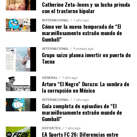
comunidades autónomas. Sin embargo, la falta de
Catherine Zeta-Jones y su lucha privada
con el trastorno bipolar
consenso político y los cambios de gobierno han
obstaculizado avances sostenibles.
INTERNACIONAL
1 año ago
Cómo ver la nueva temporada de “El
La actual reforma pretende aprender de estos errores
maravillosamente extraño mundo de
Gumball”
pasados, estableciendo un marco común que permita
adaptaciones regionales sin perder de vista los objetivos
INTERNACIONAL
9 meses ago
nacionales.
Grupo suizo planea invertir en puerto de
Tacna
Implicaciones Futuras
GENERAL
1 año ago
Si se implementa con éxito, la reforma podría
Arturo “El Negro” Durazo: La sombra de
posicionar a España como un referente en educación
la corrupción en México
innovadora en Europa. Sin embargo, el camino hacia su
INTERNACIONAL
1 año ago
ejecución está lleno de desafíos, desde la resistencia de
Guía completa de episodios de “El
algunos sectores hasta la necesidad de un
maravillosamente extraño mundo de
Gumball”
financiamiento adecuado.
DEPORTES
1 año ago
El gobierno ha prometido un seguimiento riguroso y
EA Sports FC 26: Diferencias entre