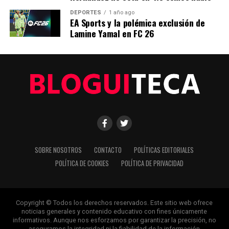
Editorial
DEPORTES
1 año ago
EA Sports y la polémica exclusión de
Lamine Yamal en FC 26
Nuestro equipo editorial no solo informa las noticias: las vive.
Con años de experiencia en primera línea, buscamos los
hechos, los verificamos con rigor y contamos las historias que
dan forma a nuestro mundo. Impulsados por la integridad y
una mirada atenta al detalle, abordamos la política, la cultura y
la tecnología con un análisis preciso y profundo. Cuando los
titulares cambian cada minuto, puedes contar con nosotros
para abrirnos paso entre el ruido y ofrecerte claridad en
bandeja de plata.
SOBRE NOSOTROS
CONTACTO
POLÍTICAS EDITORIALES
POLÍTICA DE COOKIES
POLÍTICA DE PRIVACIDAD
Copyright © Todos los derechos reservados. Este sitio web ofrece
noticias generales y contenido educativo con fines únicamente
informativos. Aunque nos esforzamos por garantizar la precisión, no
aseguramos la integridad ni la fiabilidad de la información