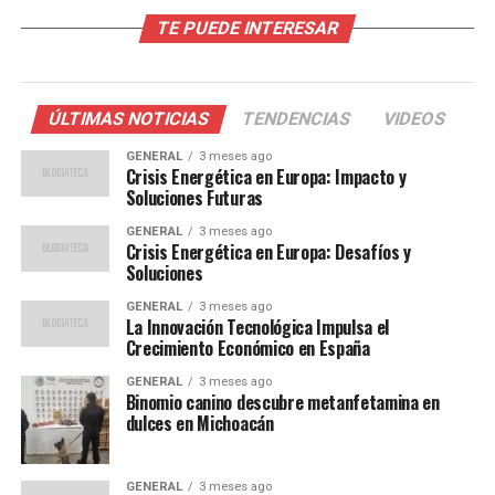
La educación en España ha sido objeto de debate
TE PUEDE INTERESAR
durante años, con críticas centradas en su rigidez y
falta de adaptación a las demandas del siglo XXI. Según
un informe de la OCDE, España ocupa un lugar
intermedio en rendimiento académico entre los países
ÚLTIMAS NOTICIAS
TENDENCIAS
VIDEOS
europeos, lo que ha llevado a las autoridades a buscar
GENERAL
3 meses ago
soluciones innovadoras.
Crisis Energética en Europa: Impacto y
Soluciones Futuras
La ministra de Educación, en su discurso, destacó que
GENERAL
3 meses ago
“esta reforma es un paso crucial para preparar a
Crisis Energética en Europa: Desafíos y
nuestros jóvenes para los desafíos del futuro”. La
Soluciones
iniciativa ha sido recibida con optimismo por parte de
GENERAL
3 meses ago
algunos sectores, aunque también ha generado
La Innovación Tecnológica Impulsa el
Crecimiento Económico en España
escepticismo entre los críticos que dudan de su
implementación efectiva.
GENERAL
3 meses ago
Binomio canino descubre metanfetamina en
dulces en Michoacán
Opiniones de Expertos
Expertos en educación han expresado opiniones
GENERAL
3 meses ago