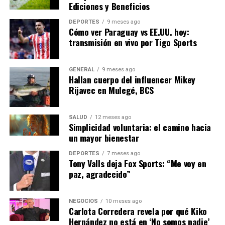
ajustes continuos basados en evaluaciones periódicas. La
Ediciones y Beneficios
ministra concluyó su presentación afirmando que “esta
DEPORTES
9 meses ago
reforma es solo el comienzo de un largo camino hacia la
Cómo ver Paraguay vs EE.UU. hoy:
excelencia educativa”.
transmisión en vivo por Tigo Sports
El próximo paso será la discusión en el Parlamento,
GENERAL
9 meses ago
donde se espera que se debatan los detalles específicos
Hallan cuerpo del influencer Mikey
y se busque el consenso necesario para su aprobación
Rijavec en Mulegé, BCS
definitiva.
SALUD
12 meses ago
Simplicidad voluntaria: el camino hacia
NOTICIAS RELACIONADAS:
un mayor bienestar
SIGUIENTE
La Economía Global Enfrenta Desafíos Sin Precedentes
DEPORTES
7 meses ago
en 2023
Tony Valls deja Fox Sports: “Me voy en
paz, agradecido”
ANTERIOR
Descubrimiento Científico Revoluciona el Tratamiento
del Cáncer
NEGOCIOS
10 meses ago
Carlota Corredera revela por qué Kiko
Hernández no está en ‘No somos nadie’