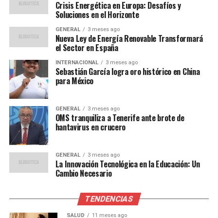
divididas sobre la reforma. El profesor Juan Martínez,
Crisis Energética en Europa: Desafíos y
Soluciones en el Horizonte
especialista en pedagogía, señaló que “la inclusión de
habilidades digitales es esencial en el mundo actual,
GENERAL
3 meses ago
Nueva Ley de Energía Renovable Transformará
pero debe ir acompañada de una formación adecuada
el Sector en España
para los docentes”.
INTERNACIONAL
3 meses ago
Sebastián García logra oro histórico en China
Por otro lado, la analista educativa María López advirtió
para México
que “sin un incremento en la inversión y recursos, estas
reformas podrían quedarse en el papel”. La necesidad de
formación continua para los profesores y la mejora de
GENERAL
3 meses ago
OMS tranquiliza a Tenerife ante brote de
las infraestructuras escolares son algunas de las
hantavirus en crucero
preocupaciones más destacadas.
Comparaciones Históricas
GENERAL
3 meses ago
La Innovación Tecnológica en la Educación: Un
Cambio Necesario
Esta no es la primera vez que España intenta reformar
su sistema educativo. En la década de 1990, se
TENDENCIAS
introdujeron cambios significativos que buscaban
descentralizar la educación y dar más autonomía a las
SALUD
11 meses ago