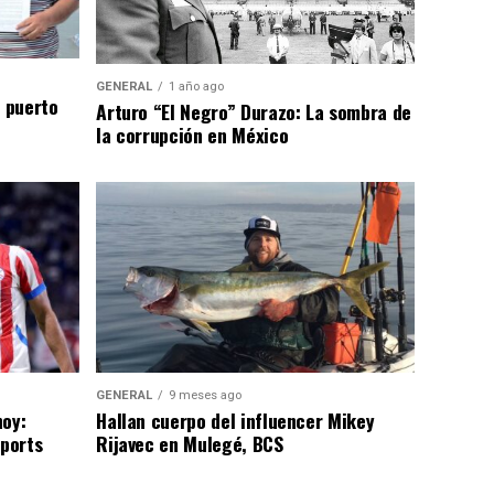
GENERAL
1 año ago
n puerto
Arturo “El Negro” Durazo: La sombra de
la corrupción en México
GENERAL
9 meses ago
hoy:
Hallan cuerpo del influencer Mikey
Sports
Rijavec en Mulegé, BCS