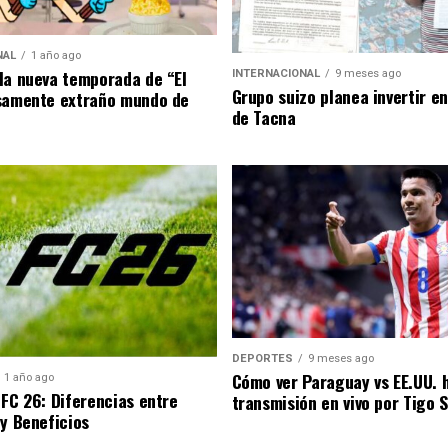
NAL
1 año ago
la nueva temporada de “El
INTERNACIONAL
9 meses ago
Grupo suizo planea invertir e
samente extraño mundo de
de Tacna
DEPORTES
9 meses ago
Cómo ver Paraguay vs EE.UU. 
1 año ago
 FC 26: Diferencias entre
transmisión en vivo por Tigo 
 y Beneficios