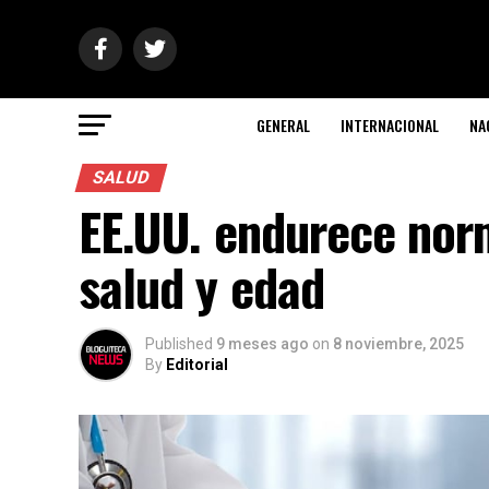
GENERAL
INTERNACIONAL
NA
SALUD
EE.UU. endurece nor
salud y edad
Published
9 meses ago
on
8 noviembre, 2025
By
Editorial