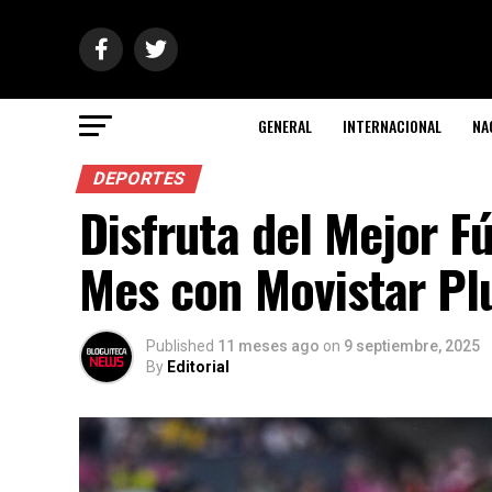
GENERAL
INTERNACIONAL
NA
DEPORTES
Disfruta del Mejor Fú
Mes con Movistar Pl
Published
11 meses ago
on
9 septiembre, 2025
By
Editorial