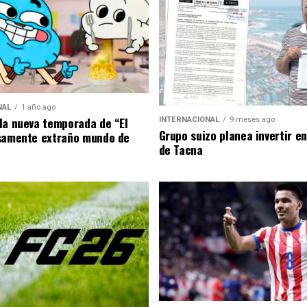
NAL
1 año ago
la nueva temporada de “El
INTERNACIONAL
9 meses ago
Grupo suizo planea invertir e
samente extraño mundo de
de Tacna