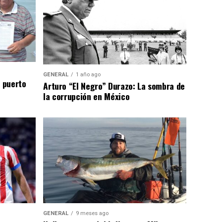
GENERAL
1 año ago
n puerto
Arturo “El Negro” Durazo: La sombra de
la corrupción en México
GENERAL
9 meses ago