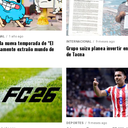
NAL
1 año ago
la nueva temporada de “El
INTERNACIONAL
9 meses ago
Grupo suizo planea invertir e
samente extraño mundo de
de Tacna
DEPORTES
9 meses ago