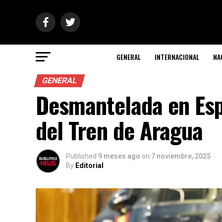
GENERAL
INTERNACIONAL
NA
GENERAL
Desmantelada en Esp
del Tren de Aragua
Published
9 meses ago
on
7 noviembre, 2025
By
Editorial