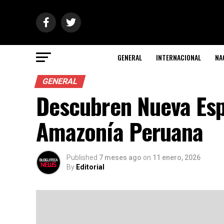
GENERAL
INTERNACIONAL
NA
GENERAL
Descubren Nueva Esp
Amazonía Peruana
Published
7 meses ago
on
11 enero, 2026
By
Editorial