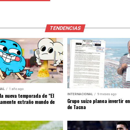
TENDENCIAS
NAL
1 año ago
la nueva temporada de “El
INTERNACIONAL
9 meses ago
Grupo suizo planea invertir e
samente extraño mundo de
de Tacna