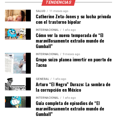
TENDENCIAS
polarización actual,”
comentó María González,
analista política de la Universidad de Cantabria.
SALUD
11 meses ago
Catherine Zeta-Jones y su lucha privada
con el trastorno bipolar
“Es crucial que los partidos
políticos condenen estos
INTERNACIONAL
1 año ago
Cómo ver la nueva temporada de “El
actos para evitar que se
maravillosamente extraño mundo de
Gumball”
normalicen,”
INTERNACIONAL
9 meses ago
Grupo suizo planea invertir en puerto de
Tacna
añadió.
Implicaciones y Futuro
GENERAL
1 año ago
Arturo “El Negro” Durazo: La sombra de
la corrupción en México
El incidente ha puesto de manifiesto la necesidad de un
diálogo político más constructivo y menos
INTERNACIONAL
1 año ago
Guía completa de episodios de “El
confrontacional. La llamada de Casares al PP para
maravillosamente extraño mundo de
romper sus lazos con Vox podría ser un punto de
Gumball”
inflexión en la política local, obligando a los partidos a