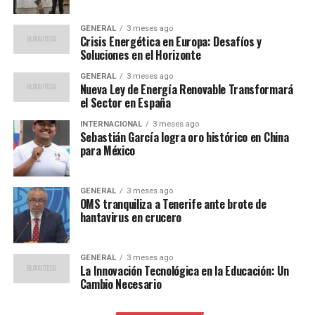
ha llevado a Casares a exigir que el PP, que gobierna en
coalición con Vox en varias localidades, reconsidere sus
GENERAL
3 meses ago
Crisis Energética en Europa: Desafíos y
alianzas.
Soluciones en el Horizonte
Reacciones Políticas
GENERAL
3 meses ago
Nueva Ley de Energía Renovable Transformará
el Sector en España
Las reacciones al llamamiento de Casares no se han
hecho esperar. Desde el PSOE, se ha insistido en la
INTERNACIONAL
3 meses ago
Sebastián García logra oro histórico en China
necesidad de una condena clara y contundente de
para México
cualquier forma de violencia política. Por su parte, el PP
aún no ha emitido una declaración oficial sobre el
incidente, lo que ha generado críticas por parte de
GENERAL
3 meses ago
OMS tranquiliza a Tenerife ante brote de
algunos sectores que consideran que el silencio podría
hantavirus en crucero
interpretarse como complicidad.
Expertos en política regional han señalado que la
GENERAL
3 meses ago
La Innovación Tecnológica en la Educación: Un
situación en Cantabria es un reflejo de la creciente
Cambio Necesario
tensión política en toda España.
“La violencia política,
aunque aislada, es un síntoma preocupante de la