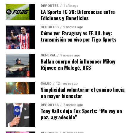
reevaluar sus alianzas y estrategias.
DEPORTES
1 año ago
EA Sports FC 26: Diferencias entre
Ediciones y Beneficios
A medida que se acercan las elecciones municipales, el
clima político en Cantabria y en otras regiones de
DEPORTES
9 meses ago
Cómo ver Paraguay vs EE.UU. hoy:
España podría volverse aún más tenso. La forma en que
transmisión en vivo por Tigo Sports
los partidos manejen esta situación podría tener un
impacto significativo en sus perspectivas electorales.
GENERAL
9 meses ago
En conclusión, el llamamiento de Pedro Casares al PP no
Hallan cuerpo del influencer Mikey
Rijavec en Mulegé, BCS
solo busca una condena de un acto de violencia política,
sino que también subraya la importancia de mantener la
integridad democrática en tiempos de creciente
SALUD
12 meses ago
polarización. El desenlace de esta situación podría
Simplicidad voluntaria: el camino hacia
un mayor bienestar
sentar un precedente para el manejo de la violencia
política en el futuro.
DEPORTES
7 meses ago
Tony Valls deja Fox Sports: “Me voy en
paz, agradecido”
NOTICIAS RELACIONADAS:
SIGUIENTE