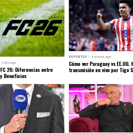
DEPORTES
9 meses ago
Cómo ver Paraguay vs EE.UU. 
1 año ago
 FC 26: Diferencias entre
transmisión en vivo por Tigo 
 y Beneficios