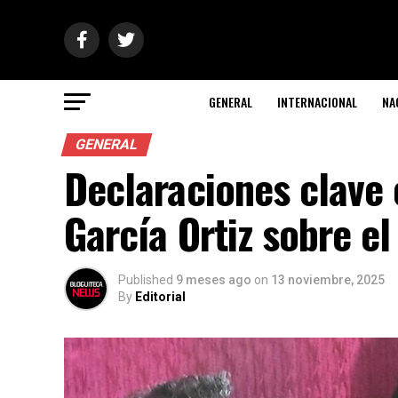
GENERAL
INTERNACIONAL
NA
GENERAL
Declaraciones clave e
García Ortiz sobre e
Published
9 meses ago
on
13 noviembre, 2025
By
Editorial