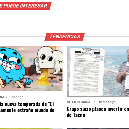
E PUEDE INTERESAR
TENDENCIAS
NAL
1 año ago
la nueva temporada de “El
INTERNACIONAL
9 meses ago
Grupo suizo planea invertir e
samente extraño mundo de
de Tacna