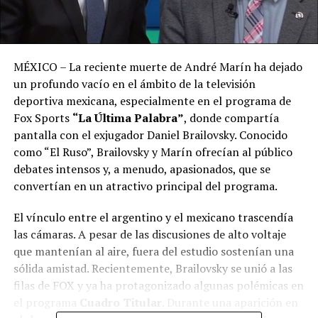
MÉXICO – La reciente muerte de André Marín ha dejado
un profundo vacío en el ámbito de la televisión
deportiva mexicana, especialmente en el programa de
Fox Sports
“La Última Palabra”
, donde compartía
pantalla con el exjugador Daniel Brailovsky. Conocido
como “El Ruso”, Brailovsky y Marín ofrecían al público
debates intensos y, a menudo, apasionados, que se
convertían en un atractivo principal del programa.
El vínculo entre el argentino y el mexicano trascendía
las cámaras. A pesar de las discusiones de alto voltaje
que mantenían al aire, fuera del estudio sostenían una
sólida amistad. Recientemente, Brailovsky se unió a las
filas de FOX y ya ha protagonizado algunas polémicas en
el programa
Cuadro Titular
. Durante una aparición en