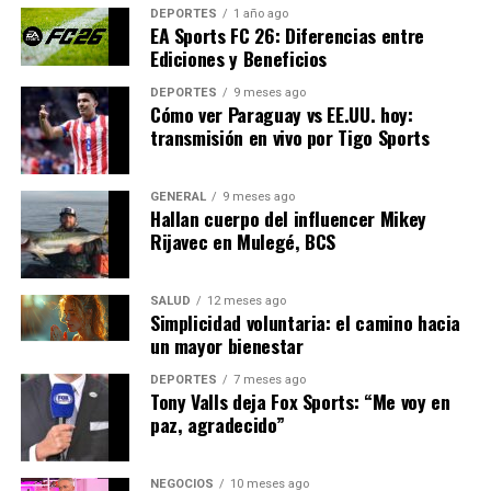
aire nos matábamos, tan es
DEPORTES
1 año ago
EA Sports FC 26: Diferencias entre
así, que un día hasta me
Ediciones y Beneficios
paré a pegarle un
DEPORTES
9 meses ago
Cómo ver Paraguay vs EE.UU. hoy:
cachetazo, fue de verdad,
transmisión en vivo por Tigo Sports
no es que estaba
preparado.”
GENERAL
9 meses ago
Hallan cuerpo del influencer Mikey
Rijavec en Mulegé, BCS
Fuera del aire, su amistad era inquebrantable. Brailovsky
describió a Marín como un profesional dedicado y un
SALUD
12 meses ago
Simplicidad voluntaria: el camino hacia
amigo leal.
un mayor bienestar
“Pero fuera del aire éramos
DEPORTES
7 meses ago
Tony Valls deja Fox Sports: “Me voy en
realmente muy amigos y
paz, agradecido”
estábamos todo el día
NEGOCIOS
10 meses ago