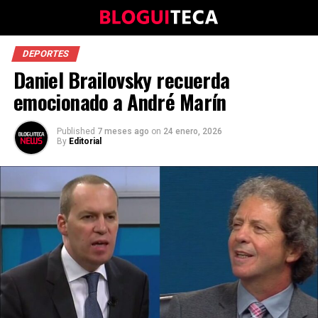
DEPORTES
Daniel Brailovsky recuerda
emocionado a André Marín
Published
7 meses ago
on
24 enero, 2026
By
Editorial