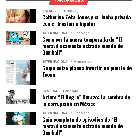
siempre pegados, siempre
TENDENCIAS
juntos, realmente siempre
SALUD
11 meses ago
Catherine Zeta-Jones y su lucha privada
juntos y en la tele.”
con el trastorno bipolar
INTERNACIONAL
1 año ago
Cómo ver la nueva temporada de “El
Conflictos y amistad
maravillosamente extraño mundo de
Gumball”
Brailovsky no rehuyó mencionar los momentos tensos
INTERNACIONAL
9 meses ago
que vivieron en pantalla. Relató una ocasión en la que,
Grupo suizo planea invertir en puerto de
llevado por el calor del momento, golpeó a Marín
Tacna
durante una transmisión. Sin embargo, subrayó que este
incidente no definía su relación.
GENERAL
1 año ago
Arturo “El Negro” Durazo: La sombra de
“Que la gente entienda que
la corrupción en México
en la tele no preparábamos
INTERNACIONAL
1 año ago
Guía completa de episodios de “El
nada. Él tenía un estilo y yo
maravillosamente extraño mundo de
Gumball”
tenía otro; y entonces al