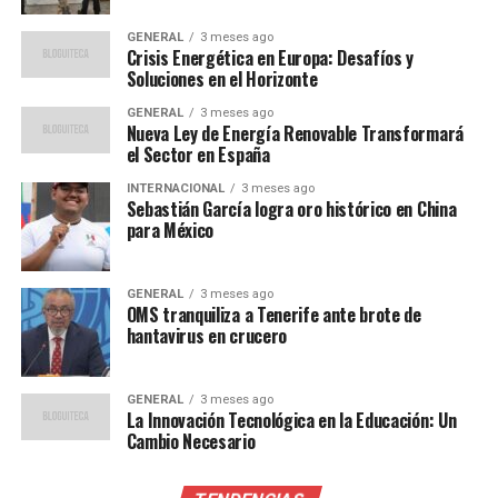
Un tipo derecho, un tipo
fiel, un tipo noble que
GENERAL
3 meses ago
Crisis Energética en Europa: Desafíos y
quería ganar siempre.”
Soluciones en el Horizonte
GENERAL
3 meses ago
Nueva Ley de Energía Renovable Transformará
Estas palabras reflejan la estima que Brailovsky tenía
el Sector en España
por su colega, resaltando la injusticia de algunas críticas
INTERNACIONAL
3 meses ago
que Marín enfrentó a lo largo de su carrera.
Sebastián García logra oro histórico en China
para México
El exfutbolista también compartió anécdotas
personales, como un viaje memorable a Rusia, que
GENERAL
3 meses ago
evidencian la cercanía de su relación.
OMS tranquiliza a Tenerife ante brote de
hantavirus en crucero
“Vivimos muchos
momentos juntos, hicimos
GENERAL
3 meses ago
La Innovación Tecnológica en la Educación: Un
muchos viajes. El último
Cambio Necesario
grande fue en Rusia y