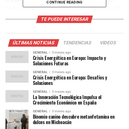
el show
Desencajados
, conducido por el Burro Van
CONTINUE READING
Rankin, Brailovsky habló con emoción sobre su relación
con Marín.
TE PUEDE INTERESAR
Un legado en la televisión
deportiva
ÚLTIMAS NOTICIAS
TENDENCIAS
VIDEOS
En sus palabras, Brailovsky recordó los muchos años
GENERAL
3 meses ago
Crisis Energética en Europa: Impacto y
compartidos con Marín, describiéndolo como un
Soluciones Futuras
hombre íntegro y fiel.
GENERAL
3 meses ago
Crisis Energética en Europa: Desafíos y
“Fueron muchos años
Soluciones
juntos. Un gran tipo que no
GENERAL
3 meses ago
La Innovación Tecnológica Impulsa el
merecía las cosas que
Crecimiento Económico en España
hablaban de él, sobre todo
GENERAL
3 meses ago
Binomio canino descubre metanfetamina en
cuando salió de TV Azteca.
dulces en Michoacán