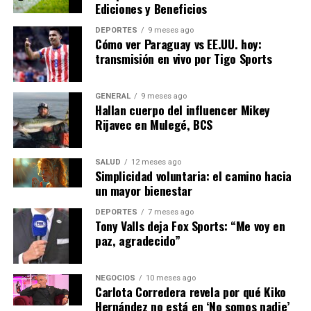
europeos se reúnan para discutir estrategias a largo
Ediciones y Beneficios
plazo para asegurar el suministro energético y mitigar
DEPORTES
9 meses ago
el impacto de los altos precios. La cooperación
Cómo ver Paraguay vs EE.UU. hoy:
internacional será clave, y es probable que veamos
transmisión en vivo por Tigo Sports
nuevos acuerdos energéticos y alianzas estratégicas.
GENERAL
9 meses ago
Mientras tanto, los consumidores europeos deberán
Hallan cuerpo del influencer Mikey
prepararse para un invierno difícil, con la esperanza de
Rijavec en Mulegé, BCS
que las medidas a corto plazo puedan aliviar parte de la
carga financiera. La crisis energética de este año podría
SALUD
12 meses ago
ser el impulso necesario para que Europa finalmente
Simplicidad voluntaria: el camino hacia
avance hacia un futuro energético más sostenible y
un mayor bienestar
seguro.
DEPORTES
7 meses ago
Tony Valls deja Fox Sports: “Me voy en
paz, agradecido”
NOTICIAS RELACIONADAS:
SIGUIENTE
Aumento del Turismo en España: Un Verano de Récords
NEGOCIOS
10 meses ago
Carlota Corredera revela por qué Kiko
ANTERIOR
Hernández no está en ‘No somos nadie’