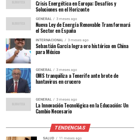
López, “la crisis actual es un llamado de atención para
Crisis Energética en Europa: Desafíos y
Soluciones en el Horizonte
Europa. Necesitamos acelerar la transición hacia fuentes
de energía renovable y reducir nuestra dependencia de
GENERAL
3 meses ago
Nueva Ley de Energía Renovable Transformará
las importaciones de gas.”
el Sector en España
Además, algunos países europeos han comenzado a
INTERNACIONAL
3 meses ago
Sebastián García logra oro histórico en China
explorar opciones alternativas, como el aumento de las
para México
importaciones de gas natural licuado (GNL) de Estados
Unidos y Qatar, y el impulso de proyectos de energía
eólica y solar.
GENERAL
3 meses ago
OMS tranquiliza a Tenerife ante brote de
hantavirus en crucero
Implicaciones y Futuro
Las implicaciones de la crisis energética son profundas.
GENERAL
3 meses ago
La Innovación Tecnológica en la Educación: Un
A corto plazo, los gobiernos europeos están
Cambio Necesario
considerando medidas de emergencia para proteger a
los consumidores vulnerables y asegurar el suministro
TENDENCIAS
energético. Francia, por ejemplo, ha anunciado un tope
en el precio del gas para los hogares, mientras que
SALUD
11 meses ago