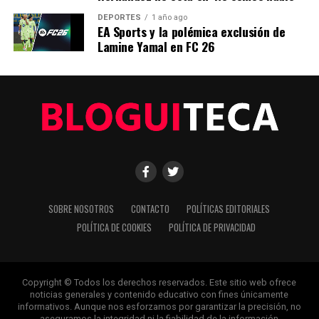
Innovación tecnológica revoluciona la educación en
América Latina
DEPORTES
1 año ago
EA Sports y la polémica exclusión de
Lamine Yamal en FC 26
Editorial
Nuestro equipo editorial no solo informa las noticias: las vive.
Con años de experiencia en primera línea, buscamos los
hechos, los verificamos con rigor y contamos las historias que
dan forma a nuestro mundo. Impulsados por la integridad y
una mirada atenta al detalle, abordamos la política, la cultura y
la tecnología con un análisis preciso y profundo. Cuando los
titulares cambian cada minuto, puedes contar con nosotros
SOBRE NOSOTROS
CONTACTO
POLÍTICAS EDITORIALES
para abrirnos paso entre el ruido y ofrecerte claridad en
POLÍTICA DE COOKIES
POLÍTICA DE PRIVACIDAD
bandeja de plata.
Copyright © Todos los derechos reservados. Este sitio web ofrece
noticias generales y contenido educativo con fines únicamente
informativos. Aunque nos esforzamos por garantizar la precisión, no
aseguramos la integridad ni la fiabilidad de la información