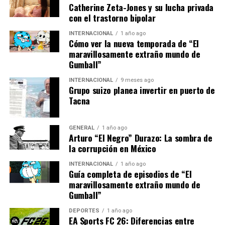
Alemania está evaluando subsidios para las industrias
Catherine Zeta-Jones y su lucha privada
con el trastorno bipolar
más afectadas.
INTERNACIONAL
1 año ago
A largo plazo, la crisis podría acelerar la transición
Cómo ver la nueva temporada de “El
energética de Europa. La Unión Europea ha establecido
maravillosamente extraño mundo de
Gumball”
ambiciosos objetivos climáticos para 2050, y la actual
situación podría ser un catalizador para alcanzar esos
INTERNACIONAL
9 meses ago
objetivos más rápidamente.
Grupo suizo planea invertir en puerto de
Tacna
Sin embargo, el camino hacia una Europa más verde no
será fácil ni barato. La inversión en infraestructura
GENERAL
1 año ago
renovable y la adaptación de la red eléctrica a nuevas
Arturo “El Negro” Durazo: La sombra de
fuentes de energía requerirán un esfuerzo concertado
la corrupción en México
por parte de los gobiernos, las empresas y los
INTERNACIONAL
1 año ago
ciudadanos.
Guía completa de episodios de “El
maravillosamente extraño mundo de
Próximos Pasos
Gumball”
DEPORTES
1 año ago
En los próximos meses, se espera que los líderes
EA Sports FC 26: Diferencias entre