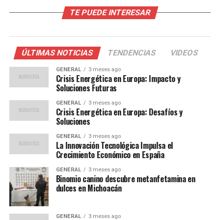
TE PUEDE INTERESAR
Históricamente, Europa ha dependido en gran medida
del gas natural ruso, que representa aproximadamente
el 40% de sus importaciones de gas. Esta dependencia ha
sido motivo de preocupación durante años, pero las
ÚLTIMAS NOTICIAS
TENDENCIAS
VIDEOS
tensiones recientes han puesto de manifiesto la
GENERAL
3 meses ago
vulnerabilidad del continente.
Crisis Energética en Europa: Impacto y
Soluciones Futuras
El precio del gas natural en Europa ha aumentado más
GENERAL
3 meses ago
del 300% en el último año, según datos del mercado
Crisis Energética en Europa: Desafíos y
energético. Este incremento ha llevado a un aumento en
Soluciones
los precios de la electricidad, afectando tanto a
GENERAL
3 meses ago
consumidores como a empresas.
La Innovación Tecnológica Impulsa el
Crecimiento Económico en España
Opiniones de Expertos
GENERAL
3 meses ago
Binomio canino descubre metanfetamina en
dulces en Michoacán
Los expertos en energía advierten que la situación
actual es insostenible y que Europa debe diversificar sus
fuentes de energía. Según el analista energético Javier
GENERAL
3 meses ago