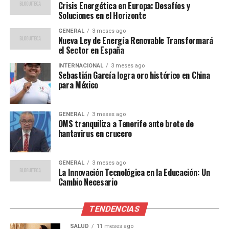
Crisis Energética en Europa: Desafíos y
En respuesta a la crisis, varios países europeos han
Soluciones en el Horizonte
anunciado medidas para aliviar la carga sobre los
GENERAL
3 meses ago
consumidores. España, por ejemplo, ha reducido
Nueva Ley de Energía Renovable Transformará
temporalmente los impuestos sobre la electricidad,
el Sector en España
mientras que Francia ha implementado subsidios para
INTERNACIONAL
3 meses ago
las familias más afectadas.
Sebastián García logra oro histórico en China
para México
“Es crucial que actuemos
de manera coordinada a
GENERAL
3 meses ago
OMS tranquiliza a Tenerife ante brote de
nivel europeo para
hantavirus en crucero
garantizar la seguridad
GENERAL
3 meses ago
energética y proteger a
La Innovación Tecnológica en la Educación: Un
Cambio Necesario
nuestros ciudadanos,”
declaró Ursula von der
TENDENCIAS
Leyen, presidenta de la
SALUD
11 meses ago