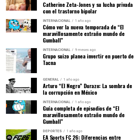
Comisión Europea.
Catherine Zeta-Jones y su lucha privada
con el trastorno bipolar
INTERNACIONAL
1 año ago
La Comisión también está considerando la posibilidad de
Cómo ver la nueva temporada de “El
aumentar las reservas estratégicas de gas y acelerar la
maravillosamente extraño mundo de
transición hacia fuentes de energía renovable como
Gumball”
parte de su estrategia a largo plazo.
INTERNACIONAL
9 meses ago
Grupo suizo planea invertir en puerto de
Opiniones de Expertos y
Tacna
Análisis Futuro
GENERAL
1 año ago
Arturo “El Negro” Durazo: La sombra de
Expertos en energía advierten que la crisis actual podría
la corrupción en México
ser un catalizador para cambios significativos en la
INTERNACIONAL
1 año ago
política energética europea.
El Dr. Hans Müller,
Guía completa de episodios de “El
analista de energía en el Instituto de Estudios
maravillosamente extraño mundo de
Internacionales de Berlín,
comentó que “esta crisis
Gumball”
subraya la necesidad urgente de diversificar las fuentes
DEPORTES
1 año ago
de energía y reducir la dependencia de combustibles
EA Sports FC 26: Diferencias entre