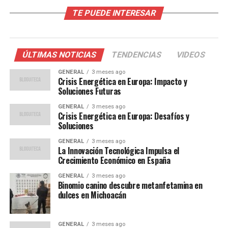
TE PUEDE INTERESAR
La dependencia de Europa del gas natural ruso ha sido
un tema recurrente en las discusiones sobre seguridad
energética. En los últimos meses, las tensiones
geopolíticas han exacerbado esta vulnerabilidad,
ÚLTIMAS NOTICIAS
TENDENCIAS
VIDEOS
limitando los flujos de gas y elevando los precios a
GENERAL
3 meses ago
niveles récord. Además, el invierno severo y la baja
Crisis Energética en Europa: Impacto y
producción de energía eólica han contribuido a la
Soluciones Futuras
escasez de energía.
GENERAL
3 meses ago
Crisis Energética en Europa: Desafíos y
Según datos de Eurostat, los precios del gas en Europa
Soluciones
han aumentado más del 200% en el último año. Esta
GENERAL
3 meses ago
escalada ha impactado directamente a los
La Innovación Tecnológica Impulsa el
Crecimiento Económico en España
consumidores, quienes enfrentan facturas de
electricidad significativamente más altas.
GENERAL
3 meses ago
Binomio canino descubre metanfetamina en
dulces en Michoacán
Reacciones y Medidas
Propuestas
GENERAL
3 meses ago