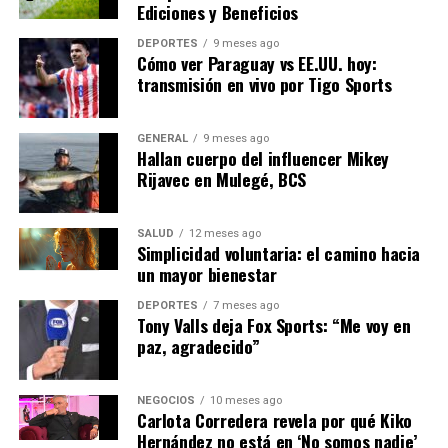
fósiles.”
Ediciones y Beneficios
Además, se espera que la situación impulse inversiones
DEPORTES
9 meses ago
Cómo ver Paraguay vs EE.UU. hoy:
en tecnologías de energía limpia y eficiencia energética,
transmisión en vivo por Tigo Sports
lo que podría acelerar la transición hacia una economía
más sostenible.
GENERAL
9 meses ago
Hallan cuerpo del influencer Mikey
Perspectivas y Próximos Pasos
Rijavec en Mulegé, BCS
Mientras Europa navega por esta crisis, los líderes
continúan buscando soluciones que equilibren la
SALUD
12 meses ago
Simplicidad voluntaria: el camino hacia
seguridad energética con los objetivos climáticos. La
un mayor bienestar
próxima cumbre de la Unión Europea, programada para
el próximo mes, será crucial para definir el camino a
DEPORTES
7 meses ago
Tony Valls deja Fox Sports: “Me voy en
seguir.
paz, agradecido”
En el corto plazo, se espera que los gobiernos continúen
implementando medidas de alivio para los
NEGOCIOS
10 meses ago
Carlota Corredera revela por qué Kiko
consumidores, mientras que a largo plazo, la crisis
Hernández no está en ‘No somos nadie’