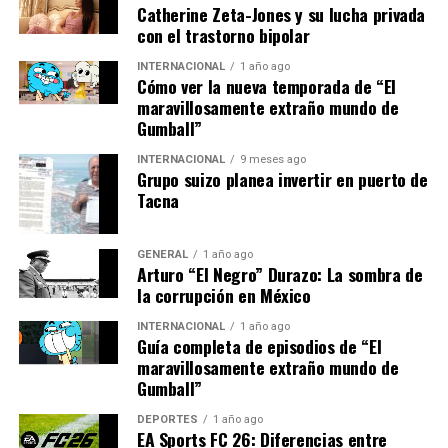
experta en energía
Catherine Zeta-Jones y su lucha privada
renovable, Ana López.
con el trastorno bipolar
INTERNACIONAL
1 año ago
Cómo ver la nueva temporada de “El
Los expertos coinciden en que, aunque las energías
maravillosamente extraño mundo de
renovables son el futuro, la infraestructura actual de
Gumball”
Europa no está preparada para un cambio inmediato. La
INTERNACIONAL
9 meses ago
inversión en tecnologías de almacenamiento de energía
Grupo suizo planea invertir en puerto de
y la modernización de la red eléctrica son pasos
Tacna
necesarios para facilitar esta transición.
GENERAL
1 año ago
Implicaciones y Futuro
Arturo “El Negro” Durazo: La sombra de
la corrupción en México
La crisis energética tiene implicaciones significativas
INTERNACIONAL
1 año ago
para la economía europea. Con los precios de la energía
Guía completa de episodios de “El
en aumento, los costos de producción para las
maravillosamente extraño mundo de
Gumball”
industrias también se elevan, lo que podría traducirse
en precios más altos para los consumidores y una
DEPORTES
1 año ago
posible desaceleración económica.
EA Sports FC 26: Diferencias entre