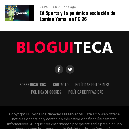
ANTERIOR
DEPORTES
1 año ago
EA Sports y la polémica exclusión de
La Innovación Tecnológica Impulsa el Futuro de la
Lamine Yamal en FC 26
Agricultura en España
Editorial
Nuestro equipo editorial no solo informa las noticias: las vive.
Con años de experiencia en primera línea, buscamos los
hechos, los verificamos con rigor y contamos las historias que
dan forma a nuestro mundo. Impulsados por la integridad y
una mirada atenta al detalle, abordamos la política, la cultura y
SOBRE NOSOTROS
CONTACTO
POLÍTICAS EDITORIALES
la tecnología con un análisis preciso y profundo. Cuando los
POLÍTICA DE COOKIES
POLÍTICA DE PRIVACIDAD
titulares cambian cada minuto, puedes contar con nosotros
para abrirnos paso entre el ruido y ofrecerte claridad en
bandeja de plata.
Copyright © Todos los derechos reservados. Este sitio web ofrece
noticias generales y contenido educativo con fines únicamente
informativos. Aunque nos esforzamos por garantizar la precisión, no
aseguramos la integridad ni la fiabilidad de la información