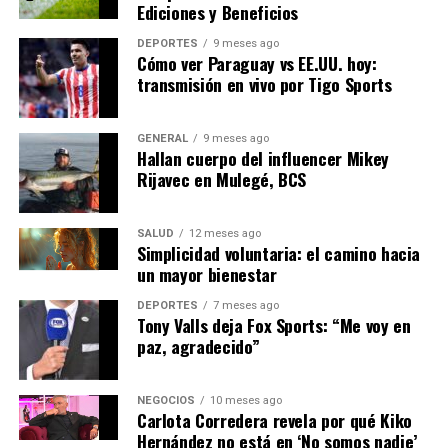
Ediciones y Beneficios
A largo plazo, la situación podría acelerar la transición
DEPORTES
9 meses ago
hacia una economía más verde. La Comisión Europea ya
Cómo ver Paraguay vs EE.UU. hoy:
ha anunciado planes para aumentar la inversión en
transmisión en vivo por Tigo Sports
energías renovables y mejorar la eficiencia energética
en todos los sectores.
GENERAL
9 meses ago
Hallan cuerpo del influencer Mikey
En conclusión, aunque la crisis actual presenta desafíos
Rijavec en Mulegé, BCS
significativos, también ofrece una oportunidad para que
Europa reevalúe su estrategia energética y avance hacia
SALUD
12 meses ago
un futuro más sostenible y seguro. La clave estará en la
Simplicidad voluntaria: el camino hacia
coordinación entre los países miembros y la
un mayor bienestar
implementación efectiva de políticas energéticas
DEPORTES
7 meses ago
innovadoras.
Tony Valls deja Fox Sports: “Me voy en
paz, agradecido”
NOTICIAS RELACIONADAS:
SIGUIENTE
NEGOCIOS
10 meses ago
Avances en Energía Solar: España Lidera la Transición
Carlota Corredera revela por qué Kiko
Verde
Hernández no está en ‘No somos nadie’