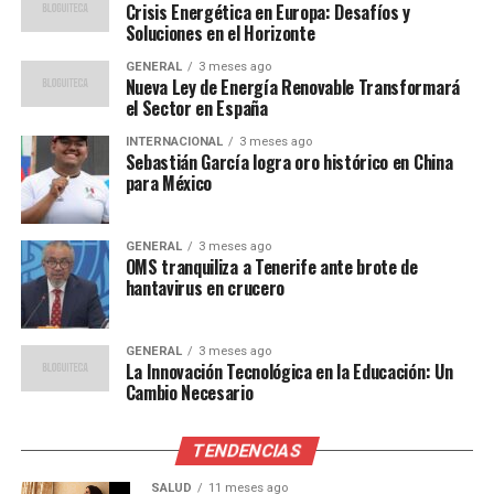
Crisis Energética en Europa: Desafíos y
Soluciones en el Horizonte
Opiniones de Expertos
GENERAL
3 meses ago
Nueva Ley de Energía Renovable Transformará
Según el economista energético Dr. Hans Müller, “La
el Sector en España
crisis actual es un claro recordatorio de la vulnerabilidad
de Europa debido a su dependencia del gas ruso. La
INTERNACIONAL
3 meses ago
Sebastián García logra oro histórico en China
diversificación energética es esencial, pero también
para México
debemos considerar un enfoque más amplio que incluya
la eficiencia energética y la innovación tecnológica.”
GENERAL
3 meses ago
OMS tranquiliza a Tenerife ante brote de
“La transición hacia
hantavirus en crucero
energías renovables es
crucial, pero no podemos
GENERAL
3 meses ago
La Innovación Tecnológica en la Educación: Un
ignorar la necesidad de un
Cambio Necesario
respaldo confiable durante
TENDENCIAS
el proceso,” comenta la
SALUD
11 meses ago