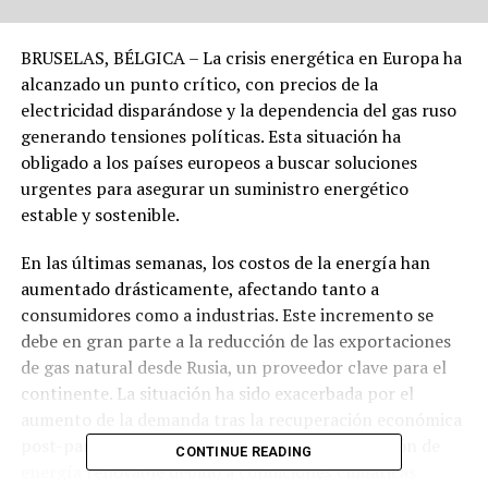
BRUSELAS, BÉLGICA – La crisis energética en Europa ha
alcanzado un punto crítico, con precios de la
electricidad disparándose y la dependencia del gas ruso
generando tensiones políticas. Esta situación ha
obligado a los países europeos a buscar soluciones
urgentes para asegurar un suministro energético
estable y sostenible.
En las últimas semanas, los costos de la energía han
aumentado drásticamente, afectando tanto a
consumidores como a industrias. Este incremento se
debe en gran parte a la reducción de las exportaciones
de gas natural desde Rusia, un proveedor clave para el
continente. La situación ha sido exacerbada por el
aumento de la demanda tras la recuperación económica
post-pandemia y las limitaciones en la producción de
CONTINUE READING
energía renovable debido a condiciones climáticas