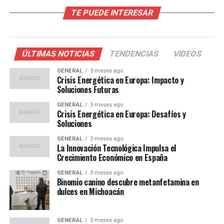
desfavorables.
TE PUEDE INTERESAR
Contexto y Antecedentes
Europa ha sido históricamente dependiente del gas ruso,
ÚLTIMAS NOTICIAS
TENDENCIAS
VIDEOS
con países como Alemania y Italia importando más del
GENERAL
3 meses ago
40% de su suministro de gas desde Rusia. Esta
Crisis Energética en Europa: Impacto y
dependencia ha sido objeto de críticas, especialmente
Soluciones Futuras
en el contexto de las tensiones geopolíticas. La
GENERAL
3 meses ago
necesidad de diversificar las fuentes de energía se ha
Crisis Energética en Europa: Desafíos y
Soluciones
vuelto más urgente que nunca.
GENERAL
3 meses ago
En un esfuerzo por mitigar la crisis, la Unión Europea ha
La Innovación Tecnológica Impulsa el
Crecimiento Económico en España
estado explorando alternativas energéticas, incluyendo
el aumento de las importaciones de gas natural licuado
GENERAL
3 meses ago
(GNL) desde Estados Unidos y Qatar, así como la
Binomio canino descubre metanfetamina en
dulces en Michoacán
aceleración de proyectos de energía renovable. Sin
embargo, estos esfuerzos requieren tiempo y no ofrecen
una solución inmediata.
GENERAL
3 meses ago