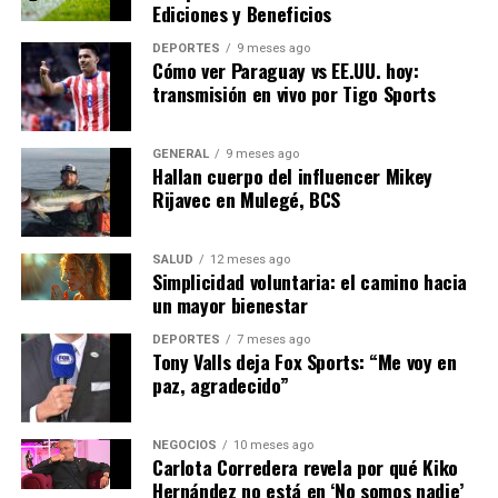
Ediciones y Beneficios
En el ámbito social, el aumento de los costos de energía
DEPORTES
9 meses ago
ha llevado a un incremento en la pobreza energética,
Cómo ver Paraguay vs EE.UU. hoy:
donde los hogares no pueden permitirse calentar
transmisión en vivo por Tigo Sports
adecuadamente sus viviendas. Esto es particularmente
preocupante en los meses de invierno y en regiones con
GENERAL
9 meses ago
climas más fríos.
Hallan cuerpo del influencer Mikey
Rijavec en Mulegé, BCS
Soluciones y Perspectivas
Futuras
SALUD
12 meses ago
Simplicidad voluntaria: el camino hacia
un mayor bienestar
Para abordar la crisis, la Unión Europea está
considerando varias estrategias. Entre ellas, el impulso a
DEPORTES
7 meses ago
Tony Valls deja Fox Sports: “Me voy en
las energías renovables, como la solar y eólica, y el
paz, agradecido”
desarrollo de una red eléctrica más integrada entre los
países miembros para mejorar la resiliencia energética.
NEGOCIOS
10 meses ago
Carlota Corredera revela por qué Kiko
La presidenta de la Comisión Europea, Ursula von der
Hernández no está en ‘No somos nadie’