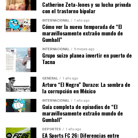
Catherine Zeta-Jones y su lucha privada
Además, la Agencia Internacional de Energía (AIE) ha
con el trastorno bipolar
recomendado que los países europeos aumenten sus
reservas estratégicas de gas y aceleren la
INTERNACIONAL
1 año ago
Cómo ver la nueva temporada de “El
implementación de tecnologías de almacenamiento de
maravillosamente extraño mundo de
energía renovable.
Gumball”
Impactos Económicos y
INTERNACIONAL
9 meses ago
Grupo suizo planea invertir en puerto de
Sociales
Tacna
El impacto económico de la crisis energética es
GENERAL
1 año ago
significativo. Las industrias intensivas en energía, como
Arturo “El Negro” Durazo: La sombra de
la manufactura y la producción de acero, han visto
la corrupción en México
aumentar sus costos operativos, lo que podría llevar a
INTERNACIONAL
1 año ago
cierres temporales o permanentes. Para los
Guía completa de episodios de “El
consumidores, las facturas de energía más altas están
maravillosamente extraño mundo de
Gumball”
erosionando el poder adquisitivo, lo que podría afectar
el consumo general y ralentizar el crecimiento
DEPORTES
1 año ago
económico.
EA Sports FC 26: Diferencias entre