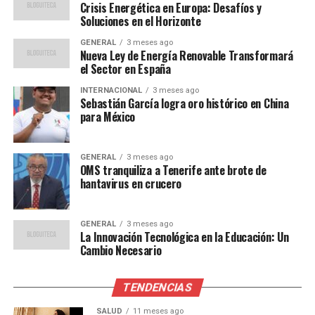
Expertos en energía han señalado que la crisis podría
Crisis Energética en Europa: Desafíos y
Soluciones en el Horizonte
haber sido evitada con una planificación a largo plazo
más efectiva. El Dr. Hans Müller, analista de energía en
GENERAL
3 meses ago
Nueva Ley de Energía Renovable Transformará
el Instituto de Estudios Europeos, comentó:
el Sector en España
“La falta de inversión en
INTERNACIONAL
3 meses ago
Sebastián García logra oro histórico en China
infraestructuras de
para México
energías renovables y la
dependencia continua de
GENERAL
3 meses ago
OMS tranquiliza a Tenerife ante brote de
combustibles fósiles nos
hantavirus en crucero
han dejado en una posición
GENERAL
3 meses ago
precaria. Es crucial que
La Innovación Tecnológica en la Educación: Un
Cambio Necesario
Europa acelere su
transición energética.”
TENDENCIAS
SALUD
11 meses ago