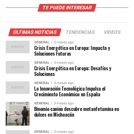
TE PUEDE INTERESAR
La crisis actual tiene sus raíces en varios factores. La
dependencia de Europa del gas natural ruso ha sido una
preocupación durante años, pero las tensiones
geopolíticas recientes han exacerbado el problema.
ÚLTIMAS NOTICIAS
TENDENCIAS
VIDEOS
Además, la transición hacia fuentes de energía más
GENERAL
3 meses ago
limpias ha sido más lenta de lo esperado, dejando al
Crisis Energética en Europa: Impacto y
continente vulnerable a las fluctuaciones del mercado
Soluciones Futuras
de combustibles fósiles.
GENERAL
3 meses ago
Crisis Energética en Europa: Desafíos y
Según datos de Eurostat, aproximadamente el 40% del
Soluciones
gas importado en la Unión Europea proviene de Rusia.
GENERAL
3 meses ago
Esta dependencia ha sido un tema de debate durante
La Innovación Tecnológica Impulsa el
Crecimiento Económico en España
décadas, pero las recientes sanciones y conflictos han
puesto de manifiesto la necesidad urgente de
GENERAL
3 meses ago
diversificación.
Binomio canino descubre metanfetamina en
dulces en Michoacán
Opiniones de Expertos
GENERAL
3 meses ago