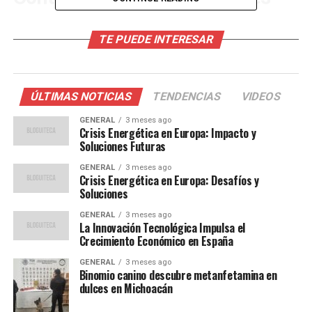
La dependencia de Europa del gas natural importado,
TE PUEDE INTERESAR
especialmente de Rusia, ha sido un tema de
preocupación durante años. Con la invasión de Ucrania a
principios de 2022, las sanciones y las restricciones
comerciales han complicado aún más el panorama
ÚLTIMAS NOTICIAS
TENDENCIAS
VIDEOS
energético. Según la Agencia Internacional de Energía,
GENERAL
3 meses ago
Europa importa aproximadamente el 40% de su gas de
Crisis Energética en Europa: Impacto y
Rusia.
Soluciones Futuras
GENERAL
3 meses ago
Además, la transición hacia energías renovables ha sido
Crisis Energética en Europa: Desafíos y
más lenta de lo esperado. Aunque la Unión Europea ha
Soluciones
establecido ambiciosos objetivos de energía limpia, la
GENERAL
3 meses ago
infraestructura actual no puede satisfacer la demanda
La Innovación Tecnológica Impulsa el
Crecimiento Económico en España
creciente. “La transición energética es crucial, pero
debemos equilibrarla con la seguridad del suministro,”
GENERAL
3 meses ago
afirmó un portavoz de la Comisión Europea.
Binomio canino descubre metanfetamina en
dulces en Michoacán
Opiniones de Expertos y