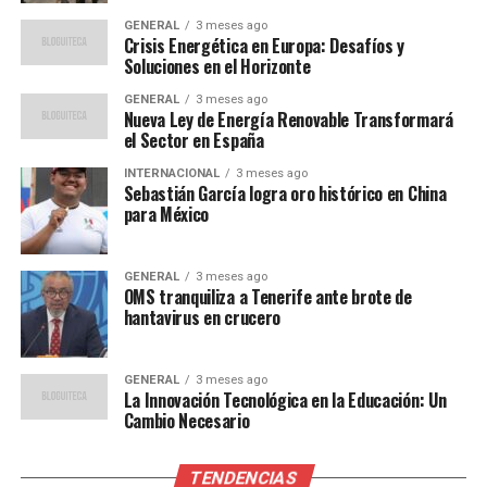
GENERAL
3 meses ago
Soluciones Propuestas
Crisis Energética en Europa: Desafíos y
Soluciones en el Horizonte
Expertos en energía han sugerido varias estrategias
GENERAL
3 meses ago
para abordar la crisis. Una de las soluciones más
Nueva Ley de Energía Renovable Transformará
discutidas es el aumento de la inversión en energías
el Sector en España
renovables, como la solar y la eólica. Sin embargo, estos
INTERNACIONAL
3 meses ago
proyectos requieren tiempo y capital significativo para
Sebastián García logra oro histórico en China
para México
desarrollarse.
Otra propuesta es diversificar las fuentes de gas natural
GENERAL
3 meses ago
licuado (GNL) importado, buscando acuerdos con países
OMS tranquiliza a Tenerife ante brote de
hantavirus en crucero
como Estados Unidos y Qatar. “La diversificación es clave
para reducir la dependencia de cualquier proveedor
único,” señaló el analista energético Javier Martínez.
GENERAL
3 meses ago
La Innovación Tecnológica en la Educación: Un
Cambio Necesario
“La crisis actual es un
recordatorio de la
TENDENCIAS