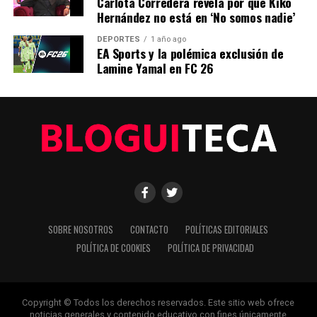
Carlota Corredera revela por qué Kiko
Innovador Proyecto de Energía Solar Transforma
Hernández no está en ‘No somos nadie’
Comunidad Rural en Chile
DEPORTES
1 año ago
EA Sports y la polémica exclusión de
ANTERIOR
La Innovación Tecnológica Revoluciona el Sector Salud
Lamine Yamal en FC 26
en España
Editorial
Nuestro equipo editorial no solo informa las noticias: las vive.
Con años de experiencia en primera línea, buscamos los
hechos, los verificamos con rigor y contamos las historias que
dan forma a nuestro mundo. Impulsados por la integridad y
SOBRE NOSOTROS
CONTACTO
POLÍTICAS EDITORIALES
una mirada atenta al detalle, abordamos la política, la cultura y
POLÍTICA DE COOKIES
POLÍTICA DE PRIVACIDAD
la tecnología con un análisis preciso y profundo. Cuando los
titulares cambian cada minuto, puedes contar con nosotros
para abrirnos paso entre el ruido y ofrecerte claridad en
bandeja de plata.
Copyright © Todos los derechos reservados. Este sitio web ofrece
noticias generales y contenido educativo con fines únicamente