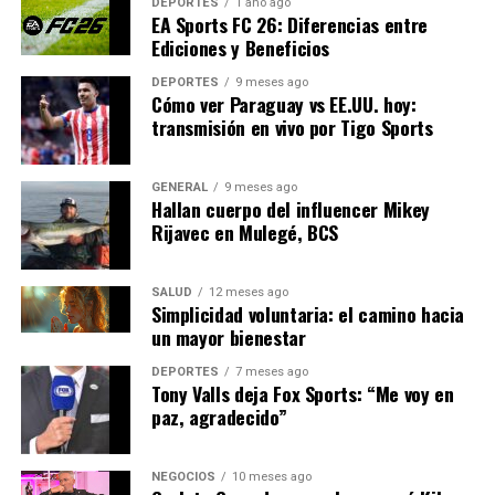
DEPORTES
1 año ago
los bienes y servicios, exacerbando la inflación en
EA Sports FC 26: Diferencias entre
muchos países europeos.
Ediciones y Beneficios
Mirando hacia el futuro, la Unión Europea está
DEPORTES
9 meses ago
Cómo ver Paraguay vs EE.UU. hoy:
considerando la implementación de políticas más
transmisión en vivo por Tigo Sports
estrictas para fomentar la eficiencia energética y
reducir el desperdicio. Además, se están explorando
GENERAL
9 meses ago
nuevas tecnologías, como el hidrógeno verde, para
Hallan cuerpo del influencer Mikey
complementar las fuentes de energía existentes.
Rijavec en Mulegé, BCS
En conclusión, la crisis energética en Europa representa
un desafío complejo que requiere una respuesta
SALUD
12 meses ago
Simplicidad voluntaria: el camino hacia
coordinada y multifacética. A medida que los países
un mayor bienestar
navegan por este terreno incierto, la cooperación
internacional y la innovación serán fundamentales para
DEPORTES
7 meses ago
Tony Valls deja Fox Sports: “Me voy en
asegurar un futuro energético sostenible y seguro.
paz, agradecido”
NOTICIAS RELACIONADAS:
NEGOCIOS
10 meses ago
SIGUIENTE