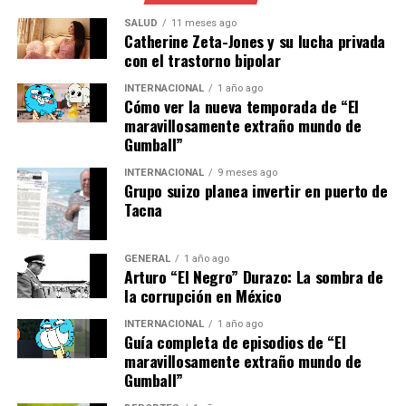
necesidad de acelerar la
SALUD
11 meses ago
transición energética, pero
Catherine Zeta-Jones y su lucha privada
con el trastorno bipolar
también de asegurar que
INTERNACIONAL
1 año ago
nuestras políticas
Cómo ver la nueva temporada de “El
maravillosamente extraño mundo de
energéticas sean
Gumball”
resilientes y flexibles,”
INTERNACIONAL
9 meses ago
añadió Martínez.
Grupo suizo planea invertir en puerto de
Tacna
Implicaciones y Perspectivas
GENERAL
1 año ago
Arturo “El Negro” Durazo: La sombra de
Futuras
la corrupción en México
INTERNACIONAL
1 año ago
Las implicaciones de la crisis energética son vastas,
Guía completa de episodios de “El
afectando no solo a los consumidores, sino también a las
maravillosamente extraño mundo de
industrias y las economías nacionales. Los altos costos
Gumball”
de energía pueden llevar a un aumento en los precios de