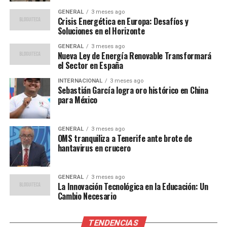
GENERAL
3 meses ago
Expertos en energía han sugerido una serie de medidas
Crisis Energética en Europa: Desafíos y
para abordar la crisis. Según el analista energético, Dr.
Soluciones en el Horizonte
Hans Müller, “Europa necesita diversificar sus fuentes de
GENERAL
3 meses ago
energía y mejorar la infraestructura de almacenamiento
Nueva Ley de Energía Renovable Transformará
para ser más resiliente ante fluctuaciones del mercado”.
el Sector en España
INTERNACIONAL
3 meses ago
“La inversión en tecnología
Sebastián García logra oro histórico en China
para México
de almacenamiento de
energía y la mejora de las
GENERAL
3 meses ago
OMS tranquiliza a Tenerife ante brote de
interconexiones entre
hantavirus en crucero
países son esenciales para
asegurar un suministro
GENERAL
3 meses ago
La Innovación Tecnológica en la Educación: Un
estable y asequible,”
Cambio Necesario
añadió Müller.
TENDENCIAS