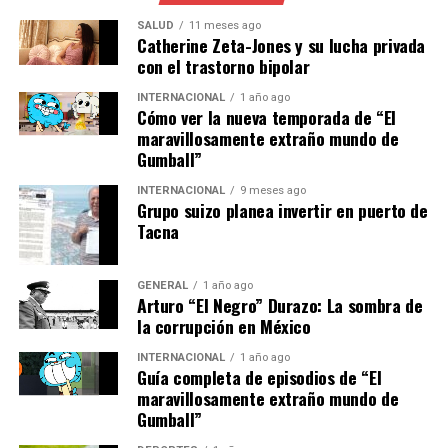
Algunos países han comenzado a implementar medidas
SALUD
11 meses ago
Catherine Zeta-Jones y su lucha privada
de emergencia, como subsidios para los consumidores
con el trastorno bipolar
más afectados y la reapertura temporal de plantas de
carbón. Sin embargo, estas soluciones a corto plazo han
INTERNACIONAL
1 año ago
Cómo ver la nueva temporada de “El
sido criticadas por su impacto ambiental.
maravillosamente extraño mundo de
Gumball”
Implicaciones y Perspectivas
INTERNACIONAL
9 meses ago
Grupo suizo planea invertir en puerto de
Futuras
Tacna
La crisis energética ha puesto de manifiesto la necesidad
de una estrategia energética cohesiva a nivel europeo. La
GENERAL
1 año ago
Arturo “El Negro” Durazo: La sombra de
Comisión Europea ha anunciado planes para acelerar la
la corrupción en México
transición hacia energías renovables, con el objetivo de
reducir la dependencia de combustibles fósiles y mejorar
INTERNACIONAL
1 año ago
Guía completa de episodios de “El
la eficiencia energética.
maravillosamente extraño mundo de
Gumball”
El impacto económico de la crisis también es
significativo. Las industrias intensivas en energía, como