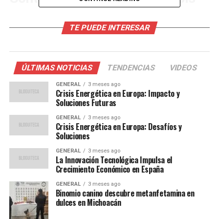
La dependencia de Europa del gas ruso ha sido un tema
TE PUEDE INTERESAR
de debate durante años. Sin embargo, las tensiones
geopolíticas recientes han exacerbado la situación,
llevando a una reducción significativa en las entregas de
gas. Este problema se ha visto agravado por una serie de
ÚLTIMAS NOTICIAS
TENDENCIAS
VIDEOS
inviernos más fríos de lo habitual, que han
GENERAL
3 meses ago
incrementado la demanda de calefacción.
Crisis Energética en Europa: Impacto y
Soluciones Futuras
Además, la transición hacia fuentes de energía más
GENERAL
3 meses ago
limpias ha encontrado obstáculos inesperados. La
Crisis Energética en Europa: Desafíos y
energía eólica y solar, aunque prometedoras, no han
Soluciones
podido compensar completamente la caída en la
GENERAL
3 meses ago
producción de energía nuclear y de carbón, que han sido
La Innovación Tecnológica Impulsa el
Crecimiento Económico en España
reducidas por razones ambientales y de seguridad.
GENERAL
3 meses ago
Opiniones de Expertos y
Binomio canino descubre metanfetamina en
dulces en Michoacán
Soluciones Propuestas