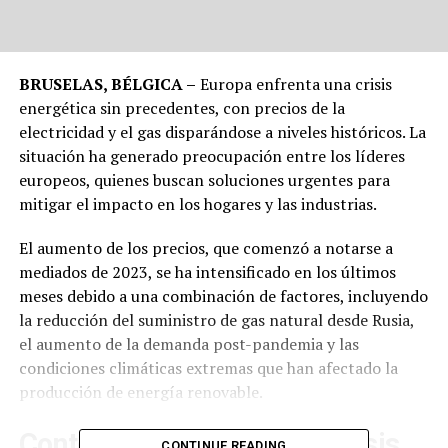
BRUSELAS, BÉLGICA –
Europa enfrenta una crisis
energética sin precedentes, con precios de la
electricidad y el gas disparándose a niveles históricos. La
situación ha generado preocupación entre los líderes
europeos, quienes buscan soluciones urgentes para
mitigar el impacto en los hogares y las industrias.
El aumento de los precios, que comenzó a notarse a
mediados de 2023, se ha intensificado en los últimos
meses debido a una combinación de factores, incluyendo
la reducción del suministro de gas natural desde Rusia,
el aumento de la demanda post-pandemia y las
condiciones climáticas extremas que han afectado la
producción de energía renovable.
Contexto y Causas de la Crisis
CONTINUE READING