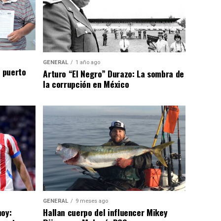
GENERAL
1 año ago
n puerto
Arturo “El Negro” Durazo: La sombra de
la corrupción en México
GENERAL
9 meses ago
hoy:
Hallan cuerpo del influencer Mikey