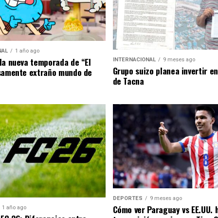
NAL
1 año ago
la nueva temporada de “El
INTERNACIONAL
9 meses ago
Grupo suizo planea invertir e
samente extraño mundo de
de Tacna
DEPORTES
9 meses ago
Cómo ver Paraguay vs EE.UU. 
1 año ago