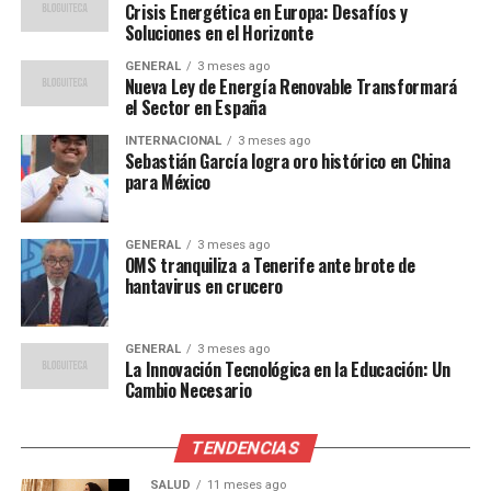
discutidas es la aceleración de la transición hacia
Crisis Energética en Europa: Desafíos y
energías renovables. Según el Dr. Hans Müller, analista
Soluciones en el Horizonte
de energía del Instituto de Estudios Europeos, “la
GENERAL
3 meses ago
inversión en energía solar y eólica no solo es crucial
Nueva Ley de Energía Renovable Transformará
para reducir la dependencia del gas, sino también para
el Sector en España
cumplir con los objetivos climáticos a largo plazo”.
INTERNACIONAL
3 meses ago
Sebastián García logra oro histórico en China
Además, se ha propuesto la creación de un fondo de
para México
emergencia para ayudar a los países más afectados a
subsidiar los costos de energía para los hogares de bajos
GENERAL
3 meses ago
ingresos. Esta medida busca evitar una crisis social
OMS tranquiliza a Tenerife ante brote de
hantavirus en crucero
derivada de la incapacidad de las familias para pagar sus
facturas de energía.
GENERAL
3 meses ago
Implicaciones y Perspectivas
La Innovación Tecnológica en la Educación: Un
Cambio Necesario
Futuras
TENDENCIAS
La crisis energética tiene implicaciones significativas
para la política y la economía de Europa. A corto plazo,
SALUD
11 meses ago