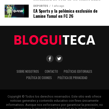
para abrirnos paso entre el ruido y ofrecerte claridad en
bandeja de plata.
DEPORTES
1 año ago
EA Sports y la polémica exclusión de
Lamine Yamal en FC 26
SOBRE NOSOTROS
CONTACTO
POLÍTICAS EDITORIALES
POLÍTICA DE COOKIES
POLÍTICA DE PRIVACIDAD
Copyright © Todos los derechos reservados. Este sitio web ofrece
noticias generales y contenido educativo con fines únicamente
informativos. Aunque nos esforzamos por garantizar la precisión, no
aseguramos la integridad ni la fiabilidad de la información