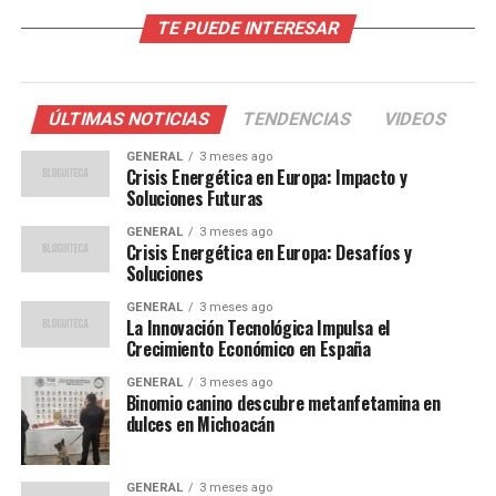
de preocupación durante años. Sin embargo, la situación
TE PUEDE INTERESAR
se ha intensificado recientemente debido a las sanciones
impuestas a Rusia y la respuesta de este país, que ha
reducido el suministro de gas a Europa. Esto ha
provocado un aumento significativo en los precios de la
ÚLTIMAS NOTICIAS
TENDENCIAS
VIDEOS
energía.
GENERAL
3 meses ago
Crisis Energética en Europa: Impacto y
Según datos de Eurostat, el precio del gas natural ha
Soluciones Futuras
aumentado un 250% en comparación con el año pasado.
GENERAL
3 meses ago
Esta subida ha puesto una presión adicional sobre las
Crisis Energética en Europa: Desafíos y
economías europeas, que ya están lidiando con los
Soluciones
efectos de la inflación post-pandemia.
GENERAL
3 meses ago
La Innovación Tecnológica Impulsa el
Opiniones de Expertos y
Crecimiento Económico en España
GENERAL
3 meses ago
Soluciones Propuestas
Binomio canino descubre metanfetamina en
dulces en Michoacán
Expertos en energía han sugerido varias soluciones para
abordar la crisis actual. Una de las propuestas más
GENERAL
3 meses ago