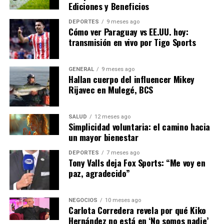
Ediciones y Beneficios
NOTICIAS RELACIONADAS:
DEPORTES
9 meses ago
SIGUIENTE
Cómo ver Paraguay vs EE.UU. hoy:
La Innovación en Energía Solar Impulsa el Futuro
transmisión en vivo por Tigo Sports
Sostenible
ANTERIOR
GENERAL
9 meses ago
Trump lanza Junta de Paz en Davos para supervisar plan
Hallan cuerpo del influencer Mikey
en Gaza
Rijavec en Mulegé, BCS
SALUD
12 meses ago
Editorial
Simplicidad voluntaria: el camino hacia
un mayor bienestar
Nuestro equipo editorial no solo informa las noticias: las vive.
DEPORTES
7 meses ago
Tony Valls deja Fox Sports: “Me voy en
Con años de experiencia en primera línea, buscamos los
paz, agradecido”
hechos, los verificamos con rigor y contamos las historias que
dan forma a nuestro mundo. Impulsados por la integridad y
una mirada atenta al detalle, abordamos la política, la cultura y
NEGOCIOS
10 meses ago
la tecnología con un análisis preciso y profundo. Cuando los
Carlota Corredera revela por qué Kiko
titulares cambian cada minuto, puedes contar con nosotros
Hernández no está en ‘No somos nadie’