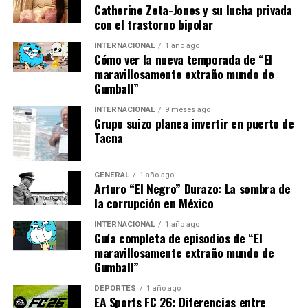
Catherine Zeta-Jones y su lucha privada
es probable que los gobiernos deban implementar
con el trastorno bipolar
políticas de racionamiento de energía y promover
campañas de concienciación sobre el ahorro energético.
INTERNACIONAL
1 año ago
Cómo ver la nueva temporada de “El
maravillosamente extraño mundo de
A largo plazo, esta situación podría acelerar la
Gumball”
transición energética en Europa, impulsando
inversiones en tecnologías limpias y renovables. Sin
INTERNACIONAL
9 meses ago
Grupo suizo planea invertir en puerto de
embargo, también plantea desafíos significativos, como
Tacna
la necesidad de infraestructura adecuada y políticas de
apoyo que faciliten esta transición.
GENERAL
1 año ago
Arturo “El Negro” Durazo: La sombra de
En el futuro inmediato, la atención se centrará en las
la corrupción en México
próximas reuniones de la UE, donde se espera que se
tomen decisiones clave sobre la coordinación de la
INTERNACIONAL
1 año ago
Guía completa de episodios de “El
respuesta europea a la crisis. La capacidad de los líderes
maravillosamente extraño mundo de
europeos para actuar de manera conjunta y eficaz será
Gumball”
crucial para superar este desafío y asegurar un
suministro energético estable y sostenible.
DEPORTES
1 año ago
EA Sports FC 26: Diferencias entre