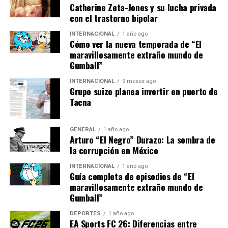
acuerdos con otros proveedores de gas natural, como
Catherine Zeta-Jones y su lucha privada
Noruega y Argelia, para asegurar un suministro más
con el trastorno bipolar
estable. Sin embargo, estas medidas requieren tiempo y
INTERNACIONAL
1 año ago
recursos significativos.
Cómo ver la nueva temporada de “El
maravillosamente extraño mundo de
Impacto Económico y Social
Gumball”
INTERNACIONAL
9 meses ago
El impacto de la crisis energética no se limita a las
Grupo suizo planea invertir en puerto de
facturas de los hogares. Las industrias, especialmente
Tacna
las que dependen en gran medida de la energía, están
experimentando un aumento en los costos operativos.
GENERAL
1 año ago
Esto podría traducirse en precios más altos para los
Arturo “El Negro” Durazo: La sombra de
consumidores y una posible desaceleración económica.
la corrupción en México
INTERNACIONAL
1 año ago
En el ámbito social, los gobiernos están implementando
Guía completa de episodios de “El
medidas para proteger a los más vulnerables. En España,
maravillosamente extraño mundo de
por ejemplo, se ha aprobado un paquete de ayudas para
Gumball”
subvencionar las facturas de energía de las familias de
DEPORTES
1 año ago
bajos ingresos.
EA Sports FC 26: Diferencias entre