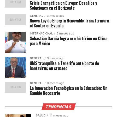
Los expertos sugieren que la diversificación de las
Crisis Energética en Europa: Desafíos y
fuentes de energía es crucial para reducir la
Soluciones en el Horizonte
dependencia de un solo proveedor.
Javier García Breva
,
GENERAL
3 meses ago
analista de energía renovable, afirma que “la inversión
Nueva Ley de Energía Renovable Transformará
en energías renovables no solo es una solución
el Sector en España
ambiental, sino también una estrategia de seguridad
INTERNACIONAL
3 meses ago
energética”.
Sebastián García logra oro histórico en China
para México
“La crisis actual subraya la
necesidad de acelerar la
GENERAL
3 meses ago
OMS tranquiliza a Tenerife ante brote de
transición hacia energías
hantavirus en crucero
renovables y mejorar la
GENERAL
3 meses ago
eficiencia energética”,
La Innovación Tecnológica en la Educación: Un
Cambio Necesario
comenta García Breva.
TENDENCIAS
Además, algunos países han comenzado a explorar
SALUD
11 meses ago