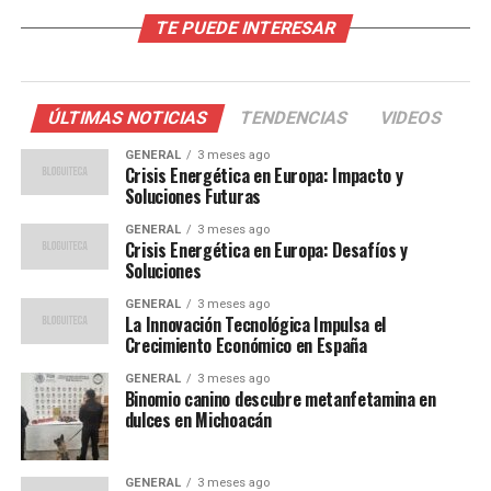
La dependencia de Europa del gas natural ruso ha sido
TE PUEDE INTERESAR
un tema de preocupación durante años. Según datos de
la Agencia Internacional de Energía, aproximadamente
el 40% del gas natural consumido en Europa proviene de
Rusia. Esta dependencia ha dejado a muchos países
ÚLTIMAS NOTICIAS
TENDENCIAS
VIDEOS
vulnerables a las fluctuaciones del suministro y los
GENERAL
3 meses ago
precios.
Crisis Energética en Europa: Impacto y
Soluciones Futuras
En 2021, la pandemia de COVID-19 provocó una
GENERAL
3 meses ago
disminución en la demanda de energía, pero la
Crisis Energética en Europa: Desafíos y
recuperación económica ha generado un aumento
Soluciones
repentino en el consumo. A esto se suma la transición
GENERAL
3 meses ago
hacia fuentes de energía más limpias, que aunque
La Innovación Tecnológica Impulsa el
Crecimiento Económico en España
necesaria, ha creado desafíos en el corto plazo.
GENERAL
3 meses ago
Opiniones de Expertos y
Binomio canino descubre metanfetamina en
dulces en Michoacán
Soluciones Propuestas
GENERAL
3 meses ago