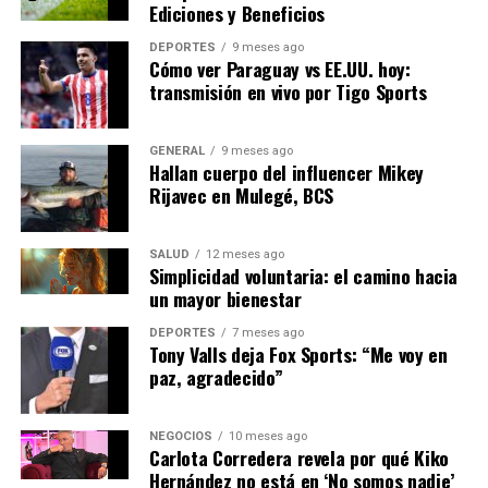
Ediciones y Beneficios
Mirando Hacia el Futuro
DEPORTES
9 meses ago
Cómo ver Paraguay vs EE.UU. hoy:
La crisis energética ha puesto de relieve la necesidad de
transmisión en vivo por Tigo Sports
una estrategia energética más resiliente y sostenible en
Europa. A largo plazo, la inversión en tecnologías de
GENERAL
9 meses ago
almacenamiento de energía, como las baterías de larga
Hallan cuerpo del influencer Mikey
duración, y la mejora de las infraestructuras de red
Rijavec en Mulegé, BCS
serán esenciales.
SALUD
12 meses ago
La Unión Europea también está considerando la
Simplicidad voluntaria: el camino hacia
creación de una reserva estratégica de gas para mitigar
un mayor bienestar
futuras crisis. Esta medida, aunque costosa, podría
DEPORTES
7 meses ago
proporcionar una red de seguridad en tiempos de
Tony Valls deja Fox Sports: “Me voy en
escasez.
paz, agradecido”
En conclusión, aunque la crisis energética actual
presenta desafíos significativos, también ofrece una
NEGOCIOS
10 meses ago
Carlota Corredera revela por qué Kiko
oportunidad para que Europa reevalúe y fortalezca su
Hernández no está en ‘No somos nadie’