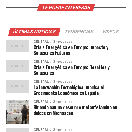
Energética
TE PUEDE INTERESAR
La dependencia de Europa del gas natural,
especialmente de Rusia, ha sido una preocupación
ÚLTIMAS NOTICIAS
TENDENCIAS
VIDEOS
constante durante décadas. Sin embargo, la reciente
escalada de tensiones ha puesto de relieve la
GENERAL
3 meses ago
Crisis Energética en Europa: Impacto y
vulnerabilidad del continente. En 2022, Rusia suministró
Soluciones Futuras
aproximadamente el 40% del gas que consume Europa,
GENERAL
3 meses ago
lo que subraya la magnitud del desafío actual.
Crisis Energética en Europa: Desafíos y
Soluciones
Según un informe de la Agencia Internacional de la
GENERAL
3 meses ago
Energía, los precios del gas en Europa han aumentado
La Innovación Tecnológica Impulsa el
más del 250% en el último año, lo que ha llevado a un
Crecimiento Económico en España
incremento en los costos de electricidad y calefacción
GENERAL
3 meses ago
para millones de europeos.
Binomio canino descubre metanfetamina en
dulces en Michoacán
Opiniones de Expertos y
Soluciones Potenciales
GENERAL
3 meses ago