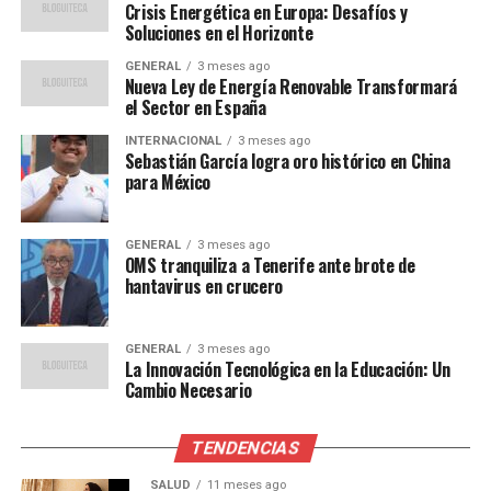
Crisis Energética en Europa: Desafíos y
Soluciones en el Horizonte
Los expertos en energía han sugerido una serie de
medidas para mitigar la crisis. Entre ellas, el aumento de
GENERAL
3 meses ago
Nueva Ley de Energía Renovable Transformará
las importaciones de gas natural licuado (GNL) desde
el Sector en España
Estados Unidos y Qatar, así como la aceleración de la
INTERNACIONAL
3 meses ago
transición hacia fuentes de energía renovable.
Sebastián García logra oro histórico en China
para México
“La diversificación de las
fuentes de energía es
GENERAL
3 meses ago
OMS tranquiliza a Tenerife ante brote de
crucial para reducir la
hantavirus en crucero
dependencia de un solo
proveedor. Europa debe
GENERAL
3 meses ago
La Innovación Tecnológica en la Educación: Un
invertir en energías
Cambio Necesario
renovables y mejorar la
TENDENCIAS
eficiencia energética para
SALUD
11 meses ago