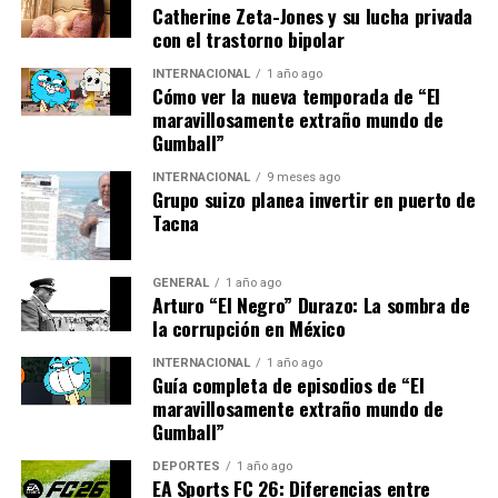
asegurar un suministro
Catherine Zeta-Jones y su lucha privada
estable y sostenible”,
con el trastorno bipolar
afirmó Marie Dupont,
INTERNACIONAL
1 año ago
Cómo ver la nueva temporada de “El
analista de energía de la
maravillosamente extraño mundo de
Gumball”
Universidad de París.
INTERNACIONAL
9 meses ago
Grupo suizo planea invertir en puerto de
Tacna
Además, algunos países han comenzado a explorar la
posibilidad de reactivar plantas de energía nuclear
como una solución a corto plazo, a pesar de las
GENERAL
1 año ago
Arturo “El Negro” Durazo: La sombra de
preocupaciones ambientales y de seguridad que esto
la corrupción en México
conlleva.
INTERNACIONAL
1 año ago
Impacto Económico y Social
Guía completa de episodios de “El
maravillosamente extraño mundo de
Gumball”
El impacto económico de la crisis energética es
significativo. Las industrias intensivas en energía, como
DEPORTES
1 año ago
EA Sports FC 26: Diferencias entre
la manufactura y la producción de acero, están