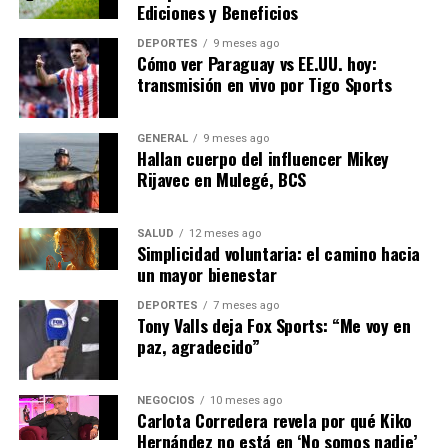
Ediciones y Beneficios
experimentando aumentos en los costos operativos, lo
que podría llevar a una desaceleración económica si no
DEPORTES
9 meses ago
Cómo ver Paraguay vs EE.UU. hoy:
se encuentra una solución pronta.
transmisión en vivo por Tigo Sports
Desde el punto de vista social, los hogares de bajos
ingresos son los más afectados por el aumento de los
GENERAL
9 meses ago
precios de la energía, lo que ha llevado a algunos
Hallan cuerpo del influencer Mikey
Rijavec en Mulegé, BCS
gobiernos a implementar subsidios temporales y otras
medidas de alivio para proteger a los consumidores más
vulnerables.
SALUD
12 meses ago
Simplicidad voluntaria: el camino hacia
un mayor bienestar
Mirando Hacia el Futuro
DEPORTES
7 meses ago
La crisis energética actual podría servir como un
Tony Valls deja Fox Sports: “Me voy en
paz, agradecido”
catalizador para un cambio más amplio en la política
energética europea. La Comisión Europea está
considerando nuevas regulaciones para fomentar la
NEGOCIOS
10 meses ago
inversión en energías limpias y mejorar la
Carlota Corredera revela por qué Kiko
Hernández no está en ‘No somos nadie’
infraestructura energética.