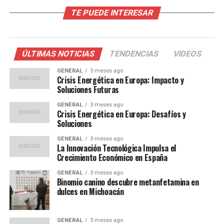
TE PUEDE INTERESAR
El suministro de gas natural en Europa depende en gran
medida de las importaciones, siendo Rusia el proveedor
dominante. Sin embargo, las recientes tensiones
políticas han llevado a una reducción en el suministro,
ÚLTIMAS NOTICIAS
TENDENCIAS
VIDEOS
exacerbando la crisis. Además, la transición hacia
GENERAL
3 meses ago
energías renovables, aunque necesaria, ha dejado a
Crisis Energética en Europa: Impacto y
algunos países vulnerables a fluctuaciones en el
Soluciones Futuras
suministro de energía tradicional.
GENERAL
3 meses ago
Crisis Energética en Europa: Desafíos y
Según un informe de la Agencia Internacional de
Soluciones
Energía, los precios del gas natural en Europa han
GENERAL
3 meses ago
aumentado más del 250% en el último año. Esto ha
La Innovación Tecnológica Impulsa el
Crecimiento Económico en España
llevado a un incremento en los costos de producción
para las industrias y ha afectado directamente a los
GENERAL
3 meses ago
consumidores, quienes enfrentan facturas de energía
Binomio canino descubre metanfetamina en
dulces en Michoacán
significativamente más altas.
Opiniones Expertas y
GENERAL
3 meses ago