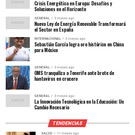
Crisis Energética en Europa: Desafíos y
Comparaciones Históricas
Soluciones en el Horizonte
GENERAL
3 meses ago
Expertos en energía advierten que la situación actual
Nueva Ley de Energía Renovable Transformará
podría ser una de las peores crisis energéticas desde la
el Sector en España
década de 1970. “Estamos viendo un escenario donde la
INTERNACIONAL
3 meses ago
dependencia energética y las tensiones políticas están
Sebastián García logra oro histórico en China
para México
creando una tormenta perfecta”, señala el analista de
energía, Miguel Hernández.
GENERAL
3 meses ago
“La crisis actual es un
OMS tranquiliza a Tenerife ante brote de
hantavirus en crucero
recordatorio de la
necesidad de diversificar
GENERAL
3 meses ago
La Innovación Tecnológica en la Educación: Un
nuestras fuentes de
Cambio Necesario
energía y reforzar la
infraestructura para
TENDENCIAS
SALUD
11 meses ago