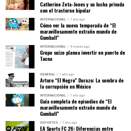
energías renovables”,
Catherine Zeta-Jones y su lucha privada
añade Hernández.
con el trastorno bipolar
INTERNACIONAL
1 año ago
Cómo ver la nueva temporada de “El
En comparación con crisis anteriores, la actual se ve
maravillosamente extraño mundo de
agravada por la globalización de los mercados
Gumball”
energéticos y la interconexión de las economías.
INTERNACIONAL
9 meses ago
Durante la crisis del petróleo en los años 70, el enfoque
Grupo suizo planea invertir en puerto de
estaba en el petróleo, pero hoy en día, el gas natural
Tacna
juega un papel crucial en la matriz energética de
Europa.
GENERAL
1 año ago
Arturo “El Negro” Durazo: La sombra de
Implicaciones y Soluciones
la corrupción en México
Futuras
INTERNACIONAL
1 año ago
Guía completa de episodios de “El
maravillosamente extraño mundo de
La crisis energética no solo afecta a los precios, sino que
Gumball”
también tiene implicaciones políticas y sociales
significativas. Los gobiernos europeos están bajo presión
DEPORTES
1 año ago
EA Sports FC 26: Diferencias entre
para encontrar soluciones que alivien el impacto en los