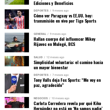
Ediciones y Beneficios
hogares más vulnerables y las pequeñas empresas.
DEPORTES
9 meses ago
Cómo ver Paraguay vs EE.UU. hoy:
Una de las medidas propuestas es la creación de un
transmisión en vivo por Tigo Sports
fondo común europeo para la compra de gas, lo que
podría ayudar a estabilizar los precios. Además, se está
discutiendo la aceleración de proyectos de energía
GENERAL
9 meses ago
Hallan cuerpo del influencer Mikey
renovable y la mejora de la eficiencia energética en
Rijavec en Mulegé, BCS
edificios y fábricas.
“Es crucial que Europa
SALUD
12 meses ago
Simplicidad voluntaria: el camino hacia
invierta en tecnologías
un mayor bienestar
limpias y en la
DEPORTES
7 meses ago
Tony Valls deja Fox Sports: “Me voy en
modernización de su
paz, agradecido”
infraestructura energética
para evitar futuras crisis”,
NEGOCIOS
10 meses ago
Carlota Corredera revela por qué Kiko
subraya la comisaria de
Hernández no está en ‘No somos nadie’