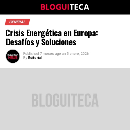
GENERAL
Crisis Energética en Europa:
Desafíos y Soluciones
Published
7 meses ago
on
5 enero, 2026
By
Editorial