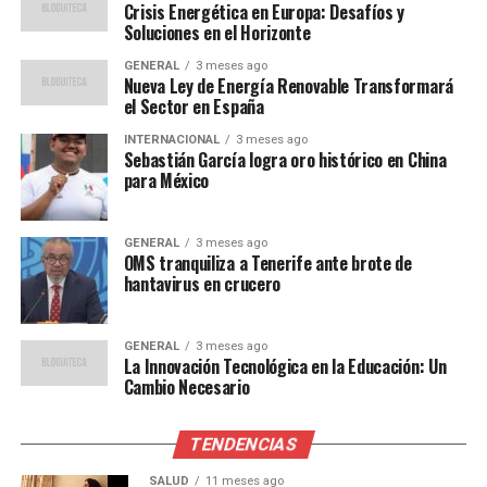
Impacto Económico y Social
Crisis Energética en Europa: Desafíos y
Soluciones en el Horizonte
El impacto de la crisis energética es amplio y profundo.
GENERAL
3 meses ago
Nueva Ley de Energía Renovable Transformará
Las familias están viendo aumentar sus facturas de
el Sector en España
energía, lo que afecta su capacidad de gasto en otras
áreas. Las industrias, especialmente aquellas intensivas
INTERNACIONAL
3 meses ago
Sebastián García logra oro histórico en China
en energía como la manufactura y la química, enfrentan
para México
costos operativos significativamente más altos, lo que
podría llevar a un aumento en los precios de los
productos y servicios.
GENERAL
3 meses ago
OMS tranquiliza a Tenerife ante brote de
hantavirus en crucero
El gobierno español ha implementado medidas para
mitigar el impacto en los consumidores, incluyendo
subsidios y reducciones temporales de impuestos sobre
GENERAL
3 meses ago
La Innovación Tecnológica en la Educación: Un
la energía. Sin embargo, estas soluciones son vistas
Cambio Necesario
como paliativas y no abordan las raíces estructurales
del problema.
TENDENCIAS
Soluciones y Futuro
SALUD
11 meses ago