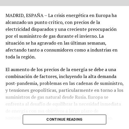
MADRID, ESPAÑA – La crisis energética en Europa ha
alcanzado un punto crítico, con precios de la
electricidad disparados y una creciente preocupación
por el suministro de gas durante el invierno. La
situación se ha agravado en las últimas semanas,
afectando tanto a consumidores como a industrias en
toda la región.
El aumento de los precios de la energía se debe a una
combinación de factores, incluyendo la alta demanda
post-pandemia, problemas en las cadenas de suministro,
y tensiones geopolíticas, particularmente en torno a los
suministros de gas natural desde Rusia. Europa se
enfrenta al desafío de equilibrar la necesidad inmediata
de energía con sus objetivos a largo plazo de
sostenibilidad y reducción de emisiones de carbono.
CONTINUE READING