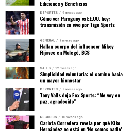
Ediciones y Beneficios
un mercado energético más integrado y resistente.
DEPORTES
9 meses ago
Conclusiones
Cómo ver Paraguay vs EE.UU. hoy:
transmisión en vivo por Tigo Sports
La crisis energética en Europa es un desafío complejo
que requiere una respuesta coordinada y multifacética.
GENERAL
9 meses ago
Si bien las soluciones a corto plazo son necesarias para
Hallan cuerpo del influencer Mikey
aliviar el impacto inmediato, es crucial que los líderes
Rijavec en Mulegé, BCS
europeos se enfoquen en estrategias sostenibles a largo
plazo para garantizar la seguridad energética y cumplir
SALUD
12 meses ago
con los objetivos climáticos.
Simplicidad voluntaria: el camino hacia
un mayor bienestar
Con la llegada del invierno, la atención se centra en
DEPORTES
7 meses ago
cómo Europa manejará la demanda energética y qué
Tony Valls deja Fox Sports: “Me voy en
medidas adicionales se implementarán para evitar una
paz, agradecido”
crisis más profunda. La situación actual podría ser un
catalizador para cambios significativos en la política
NEGOCIOS
10 meses ago
energética de la región.
Carlota Corredera revela por qué Kiko
Hernández no está en ‘No somos nadie’