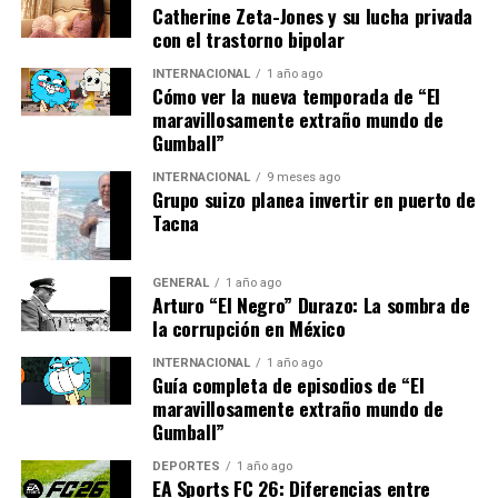
Catherine Zeta-Jones y su lucha privada
con el trastorno bipolar
Expertos en energía sugieren que Europa debe acelerar
su transición hacia fuentes de energía renovable y
INTERNACIONAL
1 año ago
diversificar sus proveedores de gas.
Fatih Birol, director
Cómo ver la nueva temporada de “El
maravillosamente extraño mundo de
de la Agencia Internacional de Energía
, ha señalado
Gumball”
que “la crisis actual es un recordatorio urgente de la
necesidad de acelerar la inversión en energías limpias”.
INTERNACIONAL
9 meses ago
Grupo suizo planea invertir en puerto de
Tacna
Además, se están explorando otras soluciones
innovadoras. Por ejemplo, el desarrollo de tecnologías
de almacenamiento de energía podría ayudar a
GENERAL
1 año ago
estabilizar la oferta y la demanda. También se está
Arturo “El Negro” Durazo: La sombra de
la corrupción en México
considerando la posibilidad de aumentar la capacidad de
importación de gas natural licuado (GNL) desde países
INTERNACIONAL
1 año ago
como Estados Unidos y Qatar.
Guía completa de episodios de “El
maravillosamente extraño mundo de
Gumball”
En el ámbito político, se están llevando a cabo
negociaciones para mejorar la cooperación energética
DEPORTES
1 año ago
entre los países de la Unión Europea, con el fin de crear
EA Sports FC 26: Diferencias entre