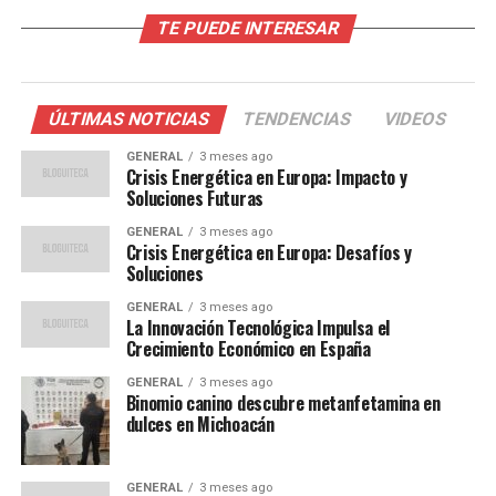
Factores Detrás de la Crisis
TE PUEDE INTERESAR
La dependencia de Europa del gas natural,
especialmente de Rusia, es un factor clave en la actual
crisis. Según datos de la Agencia Internacional de
ÚLTIMAS NOTICIAS
TENDENCIAS
VIDEOS
Energía, aproximadamente el 40% del gas consumido en
GENERAL
3 meses ago
Europa proviene de Rusia. Las tensiones políticas y las
Crisis Energética en Europa: Impacto y
sanciones han complicado aún más esta relación,
Soluciones Futuras
aumentando la incertidumbre sobre el suministro
GENERAL
3 meses ago
futuro.
Crisis Energética en Europa: Desafíos y
Soluciones
Además, el cambio climático ha influido en la
GENERAL
3 meses ago
disponibilidad de energía renovable. Un verano
La Innovación Tecnológica Impulsa el
Crecimiento Económico en España
inusualmente seco en algunas partes de Europa redujo
la producción hidroeléctrica, mientras que la falta de
GENERAL
3 meses ago
viento afectó la generación eólica. Estos factores han
Binomio canino descubre metanfetamina en
dulces en Michoacán
obligado a muchos países a depender más del gas y el
carbón, aumentando así los costos.
GENERAL
3 meses ago