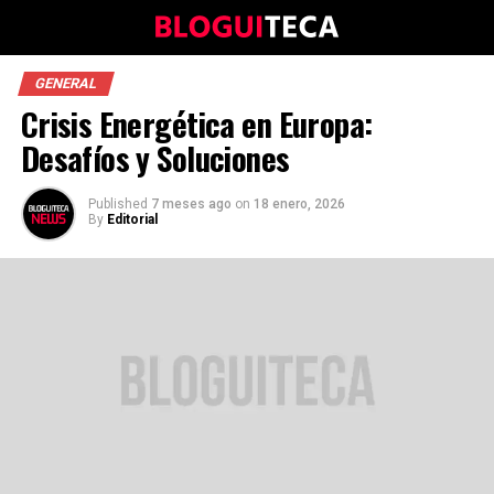
GENERAL
Crisis Energética en Europa:
Desafíos y Soluciones
Published
7 meses ago
on
18 enero, 2026
By
Editorial