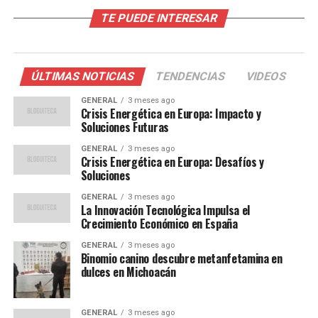
factores. El cierre de plantas de energía nuclear y de
TE PUEDE INTERESAR
carbón en varios países europeos, en un esfuerzo por
reducir las emisiones de carbono, ha dejado a Europa
más dependiente del gas natural. Además, las tensiones
geopolíticas con Rusia, uno de los principales
ÚLTIMAS NOTICIAS
TENDENCIAS
VIDEOS
proveedores de gas de Europa, han exacerbado la
GENERAL
3 meses ago
situación.
Crisis Energética en Europa: Impacto y
Soluciones Futuras
Un invierno más frío de lo esperado el año pasado
GENERAL
3 meses ago
también contribuyó a la disminución de las reservas de
Crisis Energética en Europa: Desafíos y
gas, dejando a Europa con niveles de almacenamiento
Soluciones
más bajos de lo habitual. Esto, combinado con una
GENERAL
3 meses ago
recuperación económica post-pandemia que ha
La Innovación Tecnológica Impulsa el
Crecimiento Económico en España
aumentado la demanda de energía, ha creado una
tormenta perfecta.
GENERAL
3 meses ago
Binomio canino descubre metanfetamina en
dulces en Michoacán
Impacto en la Población y la
Industria
GENERAL
3 meses ago