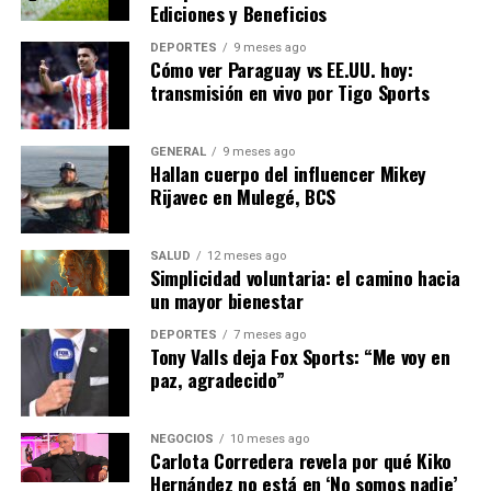
Ediciones y Beneficios
los expertos advierten que estos cambios no tendrán un
impacto inmediato.
DEPORTES
9 meses ago
Cómo ver Paraguay vs EE.UU. hoy:
transmisión en vivo por Tigo Sports
“La transición energética
es un proceso a largo
GENERAL
9 meses ago
plazo,” explicó Carlos
Hallan cuerpo del influencer Mikey
Rijavec en Mulegé, BCS
López, experto en políticas
energéticas. “Necesitamos
SALUD
12 meses ago
soluciones a corto plazo
Simplicidad voluntaria: el camino hacia
un mayor bienestar
para mitigar el impacto
DEPORTES
7 meses ago
inmediato en las familias y
Tony Valls deja Fox Sports: “Me voy en
paz, agradecido”
las empresas.”
NEGOCIOS
10 meses ago
Carlota Corredera revela por qué Kiko
En el ámbito internacional, se están llevando a cabo
Hernández no está en ‘No somos nadie’
negociaciones para asegurar suministros adicionales de