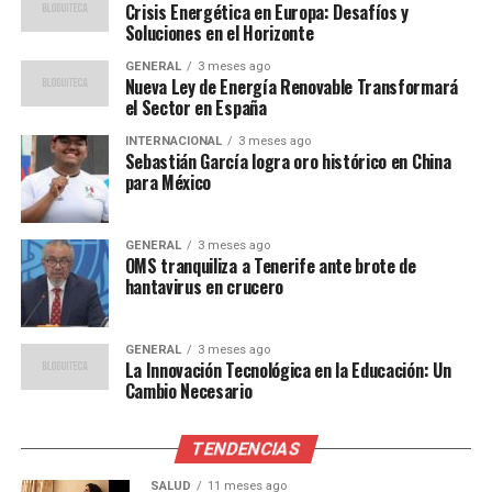
Crisis Energética en Europa: Desafíos y
El impacto de esta crisis se siente en todos los niveles de
Soluciones en el Horizonte
la sociedad. Las familias de bajos ingresos enfrentan la
GENERAL
3 meses ago
difícil decisión de elegir entre calentar sus hogares o
Nueva Ley de Energía Renovable Transformará
cubrir otras necesidades básicas. Las industrias, por su
el Sector en España
parte, se enfrentan a costos operativos más altos, lo que
INTERNACIONAL
3 meses ago
podría llevar a un aumento en los precios de los
Sebastián García logra oro histórico en China
para México
productos y servicios.
“Estamos viendo un efecto
GENERAL
3 meses ago
OMS tranquiliza a Tenerife ante brote de
dominó en toda la
hantavirus en crucero
economía,” comentó Ana
Martínez, analista de
GENERAL
3 meses ago
La Innovación Tecnológica en la Educación: Un
energía. “Si no se toman
Cambio Necesario
medidas urgentes,
TENDENCIAS
podríamos enfrentar una
SALUD
11 meses ago