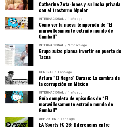
recesión económica.”
Catherine Zeta-Jones y su lucha privada
con el trastorno bipolar
El sector manufacturero, en particular, está bajo
INTERNACIONAL
1 año ago
Cómo ver la nueva temporada de “El
presión, ya que los altos costos de energía afectan la
maravillosamente extraño mundo de
producción y la competitividad en el mercado global.
Gumball”
Soluciones y Perspectivas
INTERNACIONAL
9 meses ago
Grupo suizo planea invertir en puerto de
Tacna
Futuras
En respuesta a la crisis, varios gobiernos europeos están
GENERAL
1 año ago
Arturo “El Negro” Durazo: La sombra de
considerando una serie de medidas. Estas incluyen
la corrupción en México
subsidios para las facturas de energía de los hogares, así
como incentivos para acelerar la transición hacia
INTERNACIONAL
1 año ago
Guía completa de episodios de “El
fuentes de energía renovable.
maravillosamente extraño mundo de
Gumball”
La Unión Europea ha anunciado un plan para aumentar
la inversión en energía eólica y solar, con el objetivo de
DEPORTES
1 año ago
EA Sports FC 26: Diferencias entre
reducir la dependencia del gas importado. Sin embargo,