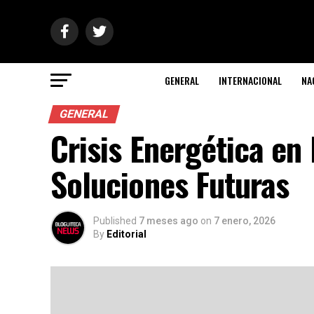
GENERAL
INTERNACIONAL
NA
GENERAL
Crisis Energética en
Soluciones Futuras
Published
7 meses ago
on
7 enero, 2026
By
Editorial