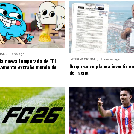
NAL
1 año ago
la nueva temporada de “El
INTERNACIONAL
9 meses ago
Grupo suizo planea invertir e
samente extraño mundo de
de Tacna