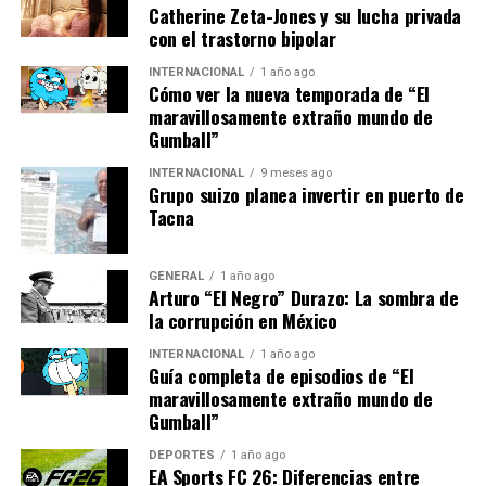
Catherine Zeta-Jones y su lucha privada
recientes cambios de gobierno en países como Chile y
con el trastorno bipolar
Colombia han generado incertidumbre en los mercados,
aunque también presentan oportunidades para
INTERNACIONAL
1 año ago
Cómo ver la nueva temporada de “El
reformas estructurales que podrían impulsar el
maravillosamente extraño mundo de
crecimiento.
Gumball”
INTERNACIONAL
9 meses ago
Conclusión
Grupo suizo planea invertir en puerto de
Tacna
En resumen, mientras América Latina se recupera de los
efectos de la pandemia, enfrenta un panorama
GENERAL
1 año ago
económico mixto. El crecimiento proyectado es
Arturo “El Negro” Durazo: La sombra de
alentador, pero los desafíos estructurales requieren
la corrupción en México
atención urgente. La región necesita políticas
INTERNACIONAL
1 año ago
innovadoras y un enfoque colaborativo para superar
Guía completa de episodios de “El
estos obstáculos y asegurar un futuro próspero.
maravillosamente extraño mundo de
Gumball”
Con la mirada puesta en el futuro, los gobiernos y las
DEPORTES
1 año ago
empresas deben trabajar juntos para crear un entorno
EA Sports FC 26: Diferencias entre