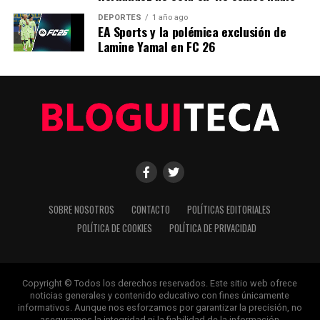
titulares cambian cada minuto, puedes contar con nosotros
DEPORTES
1 año ago
para abrirnos paso entre el ruido y ofrecerte claridad en
EA Sports y la polémica exclusión de
bandeja de plata.
Lamine Yamal en FC 26
SOBRE NOSOTROS
CONTACTO
POLÍTICAS EDITORIALES
POLÍTICA DE COOKIES
POLÍTICA DE PRIVACIDAD
Copyright © Todos los derechos reservados. Este sitio web ofrece
noticias generales y contenido educativo con fines únicamente
informativos. Aunque nos esforzamos por garantizar la precisión, no
aseguramos la integridad ni la fiabilidad de la información