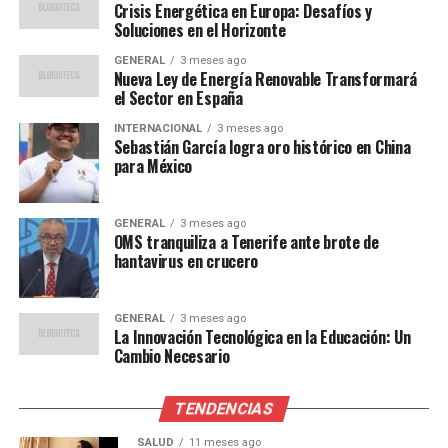
en algunos países, lo que erosiona el poder adquisitivo
Crisis Energética en Europa: Desafíos y
de los consumidores.
Soluciones en el Horizonte
GENERAL
3 meses ago
La desigualdad económica también sigue siendo un
Nueva Ley de Energía Renovable Transformará
problema persistente. Un reciente estudio de la CEPAL
el Sector en España
señala que “la brecha entre ricos y pobres se ha
INTERNACIONAL
3 meses ago
ampliado durante la pandemia, lo que ha exacerbado las
Sebastián García logra oro histórico en China
tensiones sociales”.
para México
Perspectivas Futuras
GENERAL
3 meses ago
OMS tranquiliza a Tenerife ante brote de
Para garantizar un crecimiento sostenible, los expertos
hantavirus en crucero
sugieren que los países de América Latina deben
enfocarse en diversificar sus economías y reducir su
GENERAL
3 meses ago
dependencia de las exportaciones de materias primas. La
La Innovación Tecnológica en la Educación: Un
inversión en educación y tecnología se presenta como
Cambio Necesario
una estrategia clave para mejorar la competitividad a
largo plazo.
TENDENCIAS
En el ámbito político, la estabilidad es crucial. Los
SALUD
11 meses ago