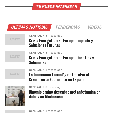
El aumento de los precios de las materias primas ha sido
TE PUEDE INTERESAR
un factor clave en el crecimiento económico de la
región. Países como Brasil y Chile, grandes exportadores
de minerales y productos agrícolas, han visto un
ÚLTIMAS NOTICIAS
TENDENCIAS
VIDEOS
incremento en sus ingresos por exportaciones.
GENERAL
3 meses ago
Crisis Energética en Europa: Impacto y
Además, la implementación de políticas fiscales
Soluciones Futuras
expansivas en varios países ha ayudado a estimular la
demanda interna. Según el economista Juan Pérez, “las
GENERAL
3 meses ago
Crisis Energética en Europa: Desafíos y
medidas de estímulo han sido cruciales para mantener
Soluciones
el consumo y la inversión en niveles saludables”.
GENERAL
3 meses ago
La Innovación Tecnológica Impulsa el
Desafíos Persistentes
Crecimiento Económico en España
GENERAL
3 meses ago
A pesar de estas señales positivas, la región enfrenta
Binomio canino descubre metanfetamina en
desafíos significativos que podrían obstaculizar el
dulces en Michoacán
crecimiento a largo plazo. La inflación sigue siendo una
preocupación importante, con tasas que superan el 8%
GENERAL
3 meses ago