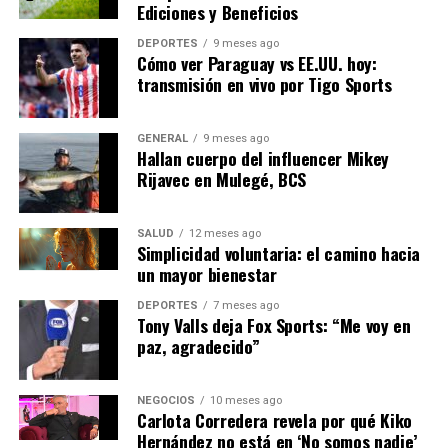
más equitativo y sostenible que beneficie a todos los
Ediciones y Beneficios
ciudadanos de la región.
DEPORTES
9 meses ago
Cómo ver Paraguay vs EE.UU. hoy:
NOTICIAS RELACIONADAS:
transmisión en vivo por Tigo Sports
SIGUIENTE
Aumento de la Inseguridad en Ciudades
GENERAL
9 meses ago
Latinoamericanas Preocupa a Expertos
Hallan cuerpo del influencer Mikey
Rijavec en Mulegé, BCS
ANTERIOR
Avance Tecnológico: España Lidera en Energía Solar
SALUD
12 meses ago
Simplicidad voluntaria: el camino hacia
un mayor bienestar
Editorial
DEPORTES
7 meses ago
Tony Valls deja Fox Sports: “Me voy en
Nuestro equipo editorial no solo informa las noticias: las vive.
paz, agradecido”
Con años de experiencia en primera línea, buscamos los
hechos, los verificamos con rigor y contamos las historias que
dan forma a nuestro mundo. Impulsados por la integridad y
NEGOCIOS
10 meses ago
Carlota Corredera revela por qué Kiko
una mirada atenta al detalle, abordamos la política, la cultura y
Hernández no está en ‘No somos nadie’
la tecnología con un análisis preciso y profundo. Cuando los