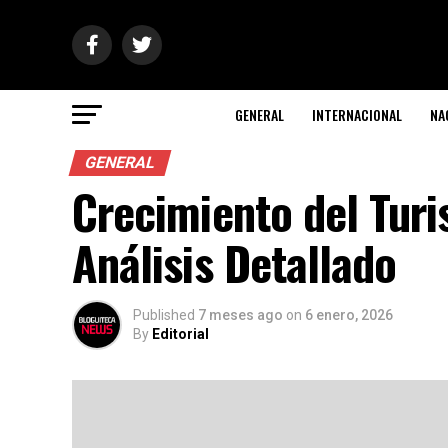
GENERAL
INTERNACIONAL
NA
GENERAL
Crecimiento del Tur
Análisis Detallado
Published
7 meses ago
on
6 enero, 2026
By
Editorial