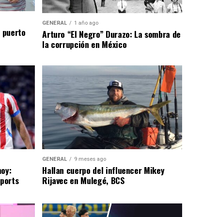
GENERAL
1 año ago
n puerto
Arturo “El Negro” Durazo: La sombra de
la corrupción en México
GENERAL
9 meses ago
hoy:
Hallan cuerpo del influencer Mikey
Sports
Rijavec en Mulegé, BCS