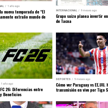
NAL
1 año ago
la nueva temporada de “El
INTERNACIONAL
9 meses ago
Grupo suizo planea invertir e
samente extraño mundo de
de Tacna
DEPORTES
9 meses ago
Cómo ver Paraguay vs EE.UU. 
1 año ago
 FC 26: Diferencias entre
transmisión en vivo por Tigo 
 y Beneficios