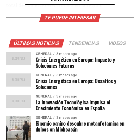
total de comercio electrónico en la región.
TE PUEDE INTERESAR
Factores Impulsores del
Crecimiento
ÚLTIMAS NOTICIAS
TENDENCIAS
VIDEOS
La pandemia de COVID-19 actuó como un catalizador
para el comercio electrónico, obligando a muchos
GENERAL
3 meses ago
Crisis Energética en Europa: Impacto y
consumidores a recurrir a las compras en línea debido a
Soluciones Futuras
las restricciones de movilidad. Sin embargo, incluso
GENERAL
3 meses ago
después de la relajación de estas restricciones, el hábito
Crisis Energética en Europa: Desafíos y
de comprar en línea ha persistido. Según María López,
Soluciones
analista de tendencias digitales, “la pandemia cambió
GENERAL
3 meses ago
permanentemente el comportamiento del consumidor,
La Innovación Tecnológica Impulsa el
y ahora vemos que más personas confían en las
Crecimiento Económico en España
plataformas en línea para sus necesidades diarias”.
GENERAL
3 meses ago
Binomio canino descubre metanfetamina en
Además, las empresas han respondido a esta demanda
dulces en Michoacán
creciente invirtiendo en tecnología y logística para