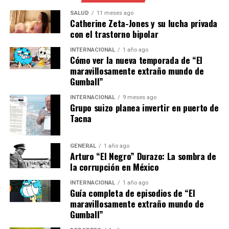
seguridad robustas pueden ganar una ventaja
SALUD
11 meses ago
competitiva significativa. Según un estudio de la firma
Catherine Zeta-Jones y su lucha privada
de investigación de mercado Statista, se espera que el
con el trastorno bipolar
mercado de comercio electrónico en América Latina
INTERNACIONAL
1 año ago
crezca a una tasa compuesta anual del 10% hasta 2025,
Cómo ver la nueva temporada de “El
lo que sugiere un potencial considerable para el
maravillosamente extraño mundo de
desarrollo futuro.
Gumball”
INTERNACIONAL
9 meses ago
El Futuro del Comercio
Grupo suizo planea invertir en puerto de
Tacna
Electrónico en la Región
Mirando hacia el futuro, se espera que la digitalización
GENERAL
1 año ago
Arturo “El Negro” Durazo: La sombra de
continúe transformando el panorama del comercio
la corrupción en México
minorista en América Latina. La integración de
tecnologías emergentes como la inteligencia artificial y
INTERNACIONAL
1 año ago
Guía completa de episodios de “El
el aprendizaje automático en las plataformas de
maravillosamente extraño mundo de
comercio electrónico podría mejorar aún más la
Gumball”
personalización y la eficiencia del servicio al cliente.