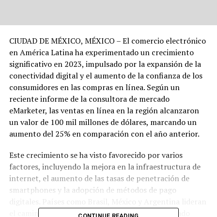
CIUDAD DE MÉXICO, MÉXICO – El comercio electrónico
en América Latina ha experimentado un crecimiento
significativo en 2023, impulsado por la expansión de la
conectividad digital y el aumento de la confianza de los
consumidores en las compras en línea. Según un
reciente informe de la consultora de mercado
eMarketer, las ventas en línea en la región alcanzaron
un valor de 100 mil millones de dólares, marcando un
aumento del 25% en comparación con el año anterior.
Este crecimiento se ha visto favorecido por varios
factores, incluyendo la mejora en la infraestructura de
internet, el aumento de las tasas de penetración de
smartphones y la adopción de métodos de pago
digitales. Países como Brasil, México y Argentina lideran
el camino, representando más del 70% del mercado
CONTINUE READING