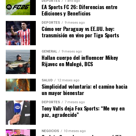
DEPORTES
1 año ago
EA Sports FC 26: Diferencias entre
Además, la colaboración entre el sector público y
Ediciones y Beneficios
privado será crucial para abordar los desafíos de
infraestructura y seguridad. Iniciativas gubernamentales
DEPORTES
9 meses ago
Cómo ver Paraguay vs EE.UU. hoy:
para mejorar la conectividad a internet y la educación
transmisión en vivo por Tigo Sports
digital podrían desempeñar un papel importante en la
expansión del comercio electrónico en áreas menos
desarrolladas.
GENERAL
9 meses ago
Hallan cuerpo del influencer Mikey
Rijavec en Mulegé, BCS
En conclusión, el comercio electrónico en América
Latina está en una trayectoria ascendente, impulsado
por la innovación tecnológica y el cambio en los hábitos
SALUD
12 meses ago
Simplicidad voluntaria: el camino hacia
de consumo. Con el enfoque adecuado en la mejora de la
un mayor bienestar
infraestructura y la seguridad, la región está bien
posicionada para capitalizar las oportunidades que
DEPORTES
7 meses ago
Tony Valls deja Fox Sports: “Me voy en
ofrece el mercado digital global.
paz, agradecido”
NOTICIAS RELACIONADAS:
NEGOCIOS
10 meses ago
SIGUIENTE