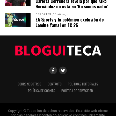
Carlota Corredera revela por qué Kiko
La Innovación Tecnológica Impulsa el Crecimiento
Hernández no está en ‘No somos nadie’
Económico en América Latina
DEPORTES
1 año ago
EA Sports y la polémica exclusión de
ANTERIOR
Innovación en Energía Solar Impulsa el Futuro Sostenible
Lamine Yamal en FC 26
de España
Editorial
Nuestro equipo editorial no solo informa las noticias: las vive.
Con años de experiencia en primera línea, buscamos los
hechos, los verificamos con rigor y contamos las historias que
dan forma a nuestro mundo. Impulsados por la integridad y
SOBRE NOSOTROS
CONTACTO
POLÍTICAS EDITORIALES
una mirada atenta al detalle, abordamos la política, la cultura y
POLÍTICA DE COOKIES
POLÍTICA DE PRIVACIDAD
la tecnología con un análisis preciso y profundo. Cuando los
titulares cambian cada minuto, puedes contar con nosotros
para abrirnos paso entre el ruido y ofrecerte claridad en
bandeja de plata.
Copyright © Todos los derechos reservados. Este sitio web ofrece
noticias generales y contenido educativo con fines únicamente