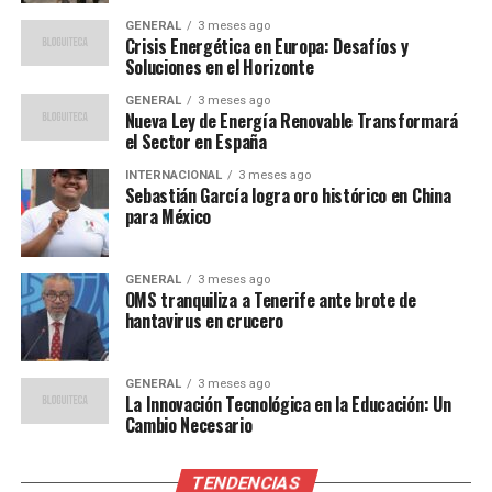
mejorar la experiencia del cliente. Las plataformas de
GENERAL
3 meses ago
comercio electrónico han optimizado sus sitios web y
Crisis Energética en Europa: Desafíos y
aplicaciones para ser más intuitivas y seguras, lo que ha
Soluciones en el Horizonte
contribuido a aumentar la confianza del consumidor.
GENERAL
3 meses ago
Nueva Ley de Energía Renovable Transformará
Desafíos y Oportunidades
el Sector en España
INTERNACIONAL
3 meses ago
A pesar del crecimiento, el comercio electrónico en
Sebastián García logra oro histórico en China
para México
América Latina enfrenta varios desafíos. La logística
sigue siendo un problema importante, especialmente en
áreas rurales donde las infraestructuras de transporte
GENERAL
3 meses ago
son deficientes. Además, la seguridad cibernética es una
OMS tranquiliza a Tenerife ante brote de
hantavirus en crucero
preocupación creciente, ya que el aumento de las
transacciones en línea ha atraído a los
ciberdelincuentes.
GENERAL
3 meses ago
La Innovación Tecnológica en la Educación: Un
Cambio Necesario
Sin embargo, estos desafíos también presentan
oportunidades. Las empresas que invierten en
soluciones logísticas innovadoras y en medidas de
TENDENCIAS