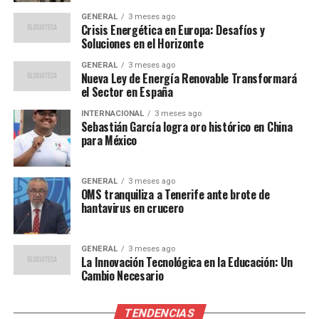
Opiniones de Expertos y
GENERAL
3 meses ago
Crisis Energética en Europa: Desafíos y
Reacciones Internacionales
Soluciones en el Horizonte
Expertos en relaciones internacionales han expresado
GENERAL
3 meses ago
Nueva Ley de Energía Renovable Transformará
su preocupación por la escalada de violencia y sus
el Sector en España
posibles consecuencias globales. Según el analista
INTERNACIONAL
3 meses ago
político David Rosenberg,
Sebastián García logra oro histórico en China
para México
“La situación actual podría
desestabilizar aún más la
GENERAL
3 meses ago
OMS tranquiliza a Tenerife ante brote de
región, afectando no solo a
hantavirus en crucero
los países vecinos, sino
también a la economía
GENERAL
3 meses ago
La Innovación Tecnológica en la Educación: Un
global, especialmente en
Cambio Necesario
términos de suministro de
TENDENCIAS