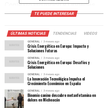
Contexto Histórico y Orígenes
del Conflicto
TE PUEDE INTERESAR
El conflicto entre israelíes y palestinos tiene raíces
profundas y complejas, remontándose a mediados del
ÚLTIMAS NOTICIAS
TENDENCIAS
VIDEOS
siglo XX con la creación del Estado de Israel en 1948.
Las tensiones han sido alimentadas por disputas
GENERAL
3 meses ago
Crisis Energética en Europa: Impacto y
territoriales, diferencias religiosas y políticas, y una
Soluciones Futuras
serie de guerras y levantamientos a lo largo de las
GENERAL
3 meses ago
décadas.
Crisis Energética en Europa: Desafíos y
Soluciones
La Franja de Gaza y Cisjordania son dos de los
GENERAL
3 meses ago
principales focos de conflicto, con ambas partes
La Innovación Tecnológica Impulsa el
reclamando derechos sobre estas tierras. La situación se
Crecimiento Económico en España
ha complicado aún más con la construcción de
GENERAL
3 meses ago
asentamientos israelíes en territorios ocupados, lo que
Binomio canino descubre metanfetamina en
ha sido condenado por la comunidad internacional.
dulces en Michoacán