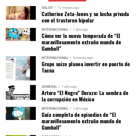
petróleo.”
SALUD
11 meses ago
Catherine Zeta-Jones y su lucha privada
con el trastorno bipolar
Por su parte, la ONU y varios países han instado a ambas
partes a cesar las hostilidades y retomar las
INTERNACIONAL
1 año ago
Cómo ver la nueva temporada de “El
negociaciones de paz. El Secretario General de la ONU,
maravillosamente extraño mundo de
António Guterres, declaró recientemente:
Gumball”
“Es imperativo que se
INTERNACIONAL
9 meses ago
Grupo suizo planea invertir en puerto de
detenga la violencia y se
Tacna
inicien conversaciones
significativas para resolver
GENERAL
1 año ago
Arturo “El Negro” Durazo: La sombra de
este conflicto de larga
la corrupción en México
data.”
INTERNACIONAL
1 año ago
Guía completa de episodios de “El
maravillosamente extraño mundo de
Gumball”
Implicaciones y Perspectivas