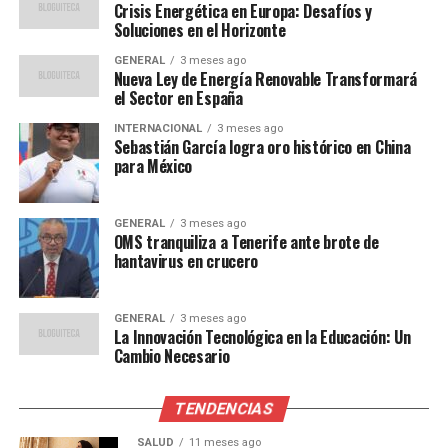
Crisis Energética en Europa: Desafíos y
El Dr. Juan Pérez, climatólogo de la Universidad Nacional
Soluciones en el Horizonte
Autónoma de México, enfatiza la urgencia de tomar
GENERAL
3 meses ago
medidas. “Estamos en un punto crítico donde la
Nueva Ley de Energía Renovable Transformará
el Sector en España
inacción podría tener consecuencias irreversibles para
nuestras economías y sociedades”, afirma.
INTERNACIONAL
3 meses ago
Sebastián García logra oro histórico en China
para México
“La adaptación y la
mitigación deben ser
GENERAL
3 meses ago
prioridades para los
OMS tranquiliza a Tenerife ante brote de
hantavirus en crucero
gobiernos de la región.
Invertir en infraestructura
GENERAL
3 meses ago
resiliente y promover
La Innovación Tecnológica en la Educación: Un
Cambio Necesario
energías renovables son
pasos esenciales para
TENDENCIAS
enfrentar este desafío”,
SALUD
11 meses ago