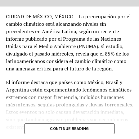
CIUDAD DE MÉXICO, MÉXICO – La preocupación por el
cambio climático está alcanzando niveles sin
precedentes en América Latina, según un reciente
informe publicado por el Programa de las Naciones
Unidas para el Medio Ambiente (PNUMA). El estudio,
divulgado el pasado miércoles, revela que el 85% de los
latinoamericanos considera el cambio climático como
una amenaza crítica para el futuro de la región.
El informe destaca que países como México, Brasil y
Argentina están experimentando fenómenos climáticos
extremos con mayor frecuencia, incluidos huracanes
más intensos, sequías prolongadas y lluvias torrenciales.
Estos eventos no solo causan devastación inmediata,
sino que también agravan problemas socioeconómicos
existentes, como la pobreza y la desigualdad.
CONTINUE READING