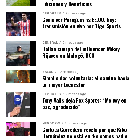
Ediciones y Beneficios
Históricamente, América Latina ha sido rica en recursos
naturales, lo que ha impulsado su desarrollo económico.
DEPORTES
9 meses ago
Cómo ver Paraguay vs EE.UU. hoy:
Sin embargo, la explotación insostenible de estos
transmisión en vivo por Tigo Sports
recursos ha contribuido al deterioro ambiental. Hoy, el
reto es encontrar un equilibrio entre el desarrollo
económico y la sostenibilidad ambiental.
GENERAL
9 meses ago
Hallan cuerpo del influencer Mikey
Rijavec en Mulegé, BCS
Mirando Hacia el Futuro
Para enfrentar el cambio climático, los países de
SALUD
12 meses ago
Simplicidad voluntaria: el camino hacia
América Latina deben adoptar un enfoque proactivo.
un mayor bienestar
Esto incluye la implementación de políticas públicas
que promuevan la sostenibilidad, la educación ambiental
DEPORTES
7 meses ago
Tony Valls deja Fox Sports: “Me voy en
y la participación ciudadana.
paz, agradecido”
Además, la región tiene el potencial de liderar en
energías renovables, gracias a su abundante sol, viento y
NEGOCIOS
10 meses ago
recursos hídricos. Invertir en estas áreas no solo
Carlota Corredera revela por qué Kiko
Hernández no está en ‘No somos nadie’
ayudará a mitigar el cambio climático, sino que también