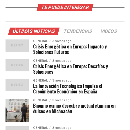
Impacto Económico y Social
TE PUEDE INTERESAR
El cambio climático no solo afecta al medio ambiente,
sino que también tiene profundas implicaciones
económicas y sociales. Según el Banco Mundial, los
ÚLTIMAS NOTICIAS
TENDENCIAS
VIDEOS
desastres naturales relacionados con el clima han
GENERAL
3 meses ago
causado pérdidas económicas de más de 100 mil
Crisis Energética en Europa: Impacto y
millones de dólares en la última década en América
Soluciones Futuras
Latina.
GENERAL
3 meses ago
Crisis Energética en Europa: Desafíos y
En México, por ejemplo, las sequías han afectado
Soluciones
gravemente la agricultura, un sector que representa
GENERAL
3 meses ago
aproximadamente el 3.5% del PIB del país. La
La Innovación Tecnológica Impulsa el
Crecimiento Económico en España
disminución en la producción agrícola no solo afecta a
los agricultores, sino que también repercute en el
GENERAL
3 meses ago
aumento de los precios de los alimentos, exacerbando la
Binomio canino descubre metanfetamina en
dulces en Michoacán
inseguridad alimentaria.
Opiniones de Expertos
GENERAL
3 meses ago