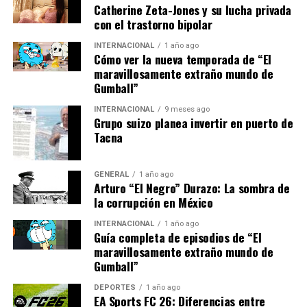
Catherine Zeta-Jones y su lucha privada
añade Pérez.
con el trastorno bipolar
INTERNACIONAL
1 año ago
Cómo ver la nueva temporada de “El
Por su parte, María Gómez, analista de políticas
maravillosamente extraño mundo de
ambientales, señala que la cooperación internacional es
Gumball”
clave. “Los países latinoamericanos deben trabajar
juntos y con la comunidad internacional para compartir
INTERNACIONAL
9 meses ago
Grupo suizo planea invertir en puerto de
recursos y tecnologías que ayuden a mitigar los efectos
Tacna
del cambio climático”, dice Gómez.
Paralelismos Históricos
GENERAL
1 año ago
Arturo “El Negro” Durazo: La sombra de
la corrupción en México
El cambio climático no es un fenómeno nuevo, pero su
aceleración en las últimas décadas es alarmante. En el
INTERNACIONAL
1 año ago
Guía completa de episodios de “El
pasado, la región ha enfrentado desafíos ambientales,
maravillosamente extraño mundo de
como la deforestación en la Amazonía y la
Gumball”
contaminación de ríos, pero nunca a una escala tan
global y urgente.
DEPORTES
1 año ago
EA Sports FC 26: Diferencias entre