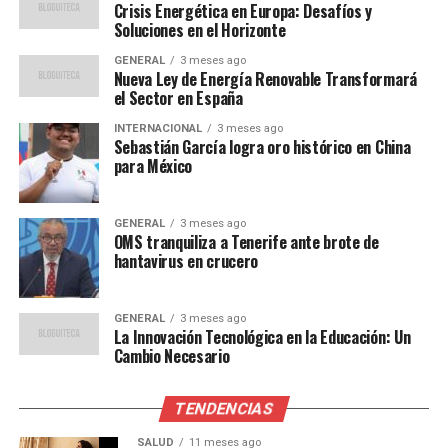
que ha llevado a un aumento en los precios de los
Crisis Energética en Europa: Desafíos y
alimentos. “La agricultura es el sustento de millones de
Soluciones en el Horizonte
personas en nuestra región, y su vulnerabilidad al
GENERAL
3 meses ago
cambio climático es un problema que no podemos
Nueva Ley de Energía Renovable Transformará
el Sector en España
ignorar”, comentó Juan Pérez, un agricultor de la
provincia de Córdoba en Argentina.
INTERNACIONAL
3 meses ago
Sebastián García logra oro histórico en China
para México
Medidas y Políticas Propuestas
En respuesta a estos desafíos, varios gobiernos
GENERAL
3 meses ago
latinoamericanos están implementando políticas para
OMS tranquiliza a Tenerife ante brote de
hantavirus en crucero
reducir las emisiones de carbono y promover el uso de
energías renovables. México, por ejemplo, ha
establecido metas ambiciosas para aumentar su
GENERAL
3 meses ago
La Innovación Tecnológica en la Educación: Un
capacidad de energía solar y eólica en los próximos
Cambio Necesario
años.
Además, el informe de la ONU sugiere que la
TENDENCIAS
cooperación regional es crucial para abordar el cambio
SALUD
11 meses ago