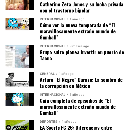
climático de manera efectiva. “La colaboración entre
Catherine Zeta-Jones y su lucha privada
países es esencial para compartir recursos y
con el trastorno bipolar
conocimientos”, señaló González. “Necesitamos un
INTERNACIONAL
1 año ago
enfoque unificado para enfrentar esta amenaza global.”
Cómo ver la nueva temporada de “El
maravillosamente extraño mundo de
Opiniones de Expertos y Futuro
Gumball”
INTERNACIONAL
9 meses ago
Los expertos coinciden en que, aunque se están
Grupo suizo planea invertir en puerto de
tomando medidas, se necesita hacer mucho más para
Tacna
evitar los peores impactos del cambio climático. “Es
alentador ver que la conciencia está aumentando, pero
GENERAL
1 año ago
la acción debe seguir el ritmo”, dijo Carlos Ramírez,
Arturo “El Negro” Durazo: La sombra de
profesor de ciencias ambientales en la Universidad de
la corrupción en México
Santiago de Chile.
INTERNACIONAL
1 año ago
Guía completa de episodios de “El
“El cambio climático no es
maravillosamente extraño mundo de
Gumball”
solo un problema
DEPORTES
1 año ago
ambiental, sino también un
EA Sports FC 26: Diferencias entre