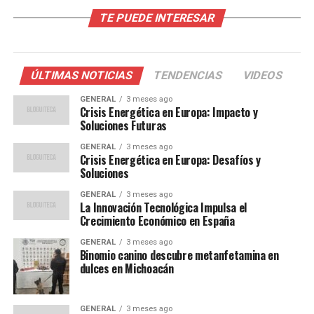
ambientales de la ONU. “La región está experimentando
TE PUEDE INTERESAR
fenómenos climáticos extremos con mayor frecuencia,
lo que ha despertado una mayor conciencia pública.”
Impactos del Cambio Climático
ÚLTIMAS NOTICIAS
TENDENCIAS
VIDEOS
en la Región
GENERAL
3 meses ago
Crisis Energética en Europa: Impacto y
Soluciones Futuras
América Latina es una de las regiones más vulnerables a
GENERAL
3 meses ago
los efectos del cambio climático, enfrentándose a una
Crisis Energética en Europa: Desafíos y
serie de desafíos que van desde sequías prolongadas
Soluciones
hasta inundaciones devastadoras. Según el informe, el
GENERAL
3 meses ago
aumento de la temperatura global ha exacerbado la
La Innovación Tecnológica Impulsa el
frecuencia y la intensidad de estos fenómenos,
Crecimiento Económico en España
afectando la agricultura, la biodiversidad y la seguridad
GENERAL
3 meses ago
alimentaria.
Binomio canino descubre metanfetamina en
dulces en Michoacán
En países como Brasil y Argentina, las sequías han
reducido significativamente la producción agrícola, lo
GENERAL
3 meses ago