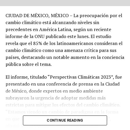
CIUDAD DE MÉXICO, MÉXICO – La preocupación por el
cambio climático está alcanzando niveles sin
precedentes en América Latina, según un reciente
informe de la ONU publicado este lunes. El estudio
revela que el 85% de los latinoamericanos consideran el
cambio climático como una amenaza crítica para sus
países, destacando un notable aumento en la conciencia
pública sobre el tema.
El informe, titulado “Perspectivas Climáticas 2023”, fue
presentado en una conferencia de prensa en la Ciudad
de México, donde expertos en medio ambiente
subrayaron la urgencia de adoptar medidas más
estrictas para mitigar los efectos del cambio climático.
“Estamos viendo un cambio de paradigma en la forma
en que las personas perciben el cambio climático”,
CONTINUE READING
afirmó María González, experta en políticas