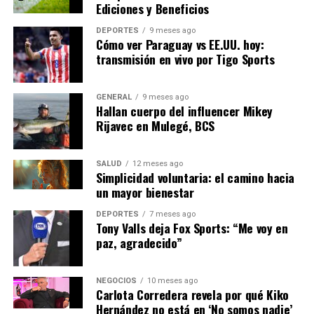
Ediciones y Beneficios
desafío económico y social.
Debemos actuar ahora para
DEPORTES
9 meses ago
Cómo ver Paraguay vs EE.UU. hoy:
proteger nuestro futuro”,
transmisión en vivo por Tigo Sports
añadió Ramírez.
GENERAL
9 meses ago
Hallan cuerpo del influencer Mikey
Rijavec en Mulegé, BCS
Mirando hacia el futuro, los analistas sugieren que la
inversión en tecnologías verdes y la educación
ambiental serán clave para mitigar los efectos del
SALUD
12 meses ago
Simplicidad voluntaria: el camino hacia
cambio climático en América Latina. “La educación es
un mayor bienestar
fundamental para cambiar comportamientos y
fomentar la innovación”, concluyó González.
DEPORTES
7 meses ago
Tony Valls deja Fox Sports: “Me voy en
paz, agradecido”
Con la creciente presión pública y el apoyo
internacional, América Latina podría estar en el camino
correcto para convertirse en un líder en la lucha contra
NEGOCIOS
10 meses ago
el cambio climático. Sin embargo, el tiempo es esencial,
Carlota Corredera revela por qué Kiko
Hernández no está en ‘No somos nadie’
y las acciones tomadas en los próximos años