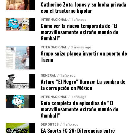
proyectos de reforestación en el Amazonas, mientras
Catherine Zeta-Jones y su lucha privada
que Chile está desarrollando energías renovables para
con el trastorno bipolar
reducir su dependencia de los combustibles fósiles.
INTERNACIONAL
1 año ago
Cómo ver la nueva temporada de “El
Sin embargo, los expertos advierten que estos esfuerzos
maravillosamente extraño mundo de
deben intensificarse. Según el informe del BID, se
Gumball”
necesita una inversión de al menos 110 mil millones de
INTERNACIONAL
9 meses ago
dólares anuales para implementar medidas efectivas de
Grupo suizo planea invertir en puerto de
adaptación al cambio climático en toda la región.
Tacna
Mirando al Futuro
GENERAL
1 año ago
Arturo “El Negro” Durazo: La sombra de
El futuro de América Latina en el contexto del cambio
la corrupción en México
climático depende en gran medida de las acciones que se
INTERNACIONAL
1 año ago
tomen hoy. Los gobiernos, el sector privado y la sociedad
Guía completa de episodios de “El
civil deben trabajar conjuntamente para desarrollar
maravillosamente extraño mundo de
políticas sostenibles que protejan tanto al medio
Gumball”
ambiente como a las economías locales.
DEPORTES
1 año ago
EA Sports FC 26: Diferencias entre