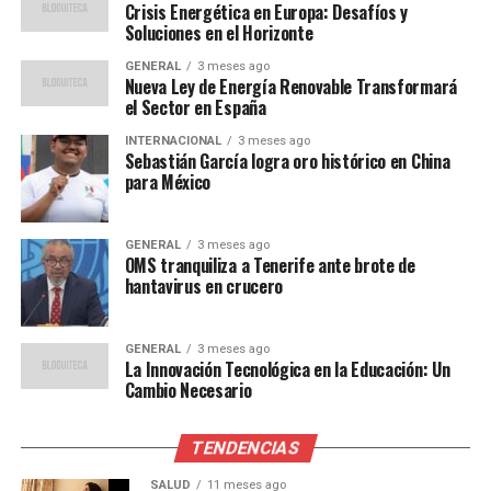
está siendo devastada por
Crisis Energética en Europa: Desafíos y
las sequías y las lluvias
Soluciones en el Horizonte
impredecibles. Esto no solo
GENERAL
3 meses ago
Nueva Ley de Energía Renovable Transformará
afecta la producción de
el Sector en España
alimentos, sino que
INTERNACIONAL
3 meses ago
Sebastián García logra oro histórico en China
también pone en riesgo la
para México
seguridad alimentaria de
millones de personas.”
GENERAL
3 meses ago
OMS tranquiliza a Tenerife ante brote de
hantavirus en crucero
Medidas y Estrategias de
GENERAL
3 meses ago
Mitigación
La Innovación Tecnológica en la Educación: Un
Cambio Necesario
Para enfrentar estos desafíos, varios países han
comenzado a implementar estrategias de mitigación y
TENDENCIAS
adaptación. Brasil, por ejemplo, ha invertido en
SALUD
11 meses ago