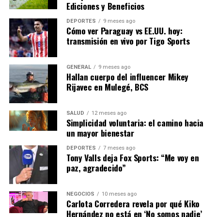
El BID ha instado a los líderes regionales a priorizar la
Ediciones y Beneficios
sostenibilidad y la resiliencia en sus agendas políticas.
DEPORTES
9 meses ago
Cómo ver Paraguay vs EE.UU. hoy:
“El cambio climático es una
transmisión en vivo por Tigo Sports
amenaza global que
requiere una respuesta
GENERAL
9 meses ago
Hallan cuerpo del influencer Mikey
coordinada y urgente.
Rijavec en Mulegé, BCS
América Latina tiene la
oportunidad de liderar con
SALUD
12 meses ago
Simplicidad voluntaria: el camino hacia
el ejemplo, adoptando
un mayor bienestar
prácticas sostenibles que
DEPORTES
7 meses ago
Tony Valls deja Fox Sports: “Me voy en
puedan ser replicadas en
paz, agradecido”
otras partes del mundo,”
afirmó Luis Alberto
NEGOCIOS
10 meses ago
Carlota Corredera revela por qué Kiko
Moreno, presidente del BID.
Hernández no está en ‘No somos nadie’