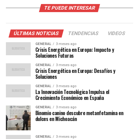
TE PUEDE INTERESAR
El cambio climático no solo está alterando el clima, sino
también la economía de la región. Según el BID, las
pérdidas económicas anuales debido a desastres
naturales relacionados con el clima podrían ascender al
ÚLTIMAS NOTICIAS
TENDENCIAS
VIDEOS
2% del PIB regional para 2050 si no se toman medidas
GENERAL
3 meses ago
urgentes. Las industrias agrícolas y pesqueras, que son
Crisis Energética en Europa: Impacto y
vitales para la economía de muchos países
Soluciones Futuras
latinoamericanos, están entre las más afectadas.
GENERAL
3 meses ago
Crisis Energética en Europa: Desafíos y
En una entrevista, María Rodríguez, experta en
Soluciones
economía ambiental de la Universidad Nacional
GENERAL
3 meses ago
Autónoma de México, comentó:
La Innovación Tecnológica Impulsa el
Crecimiento Económico en España
“La agricultura, que
GENERAL
3 meses ago
Binomio canino descubre metanfetamina en
representa una gran parte
dulces en Michoacán
del empleo en la región,
GENERAL
3 meses ago