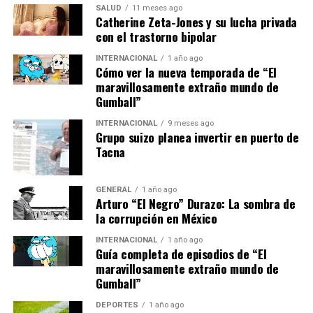
Perspectivas Futuras y
SALUD
11 meses ago
Catherine Zeta-Jones y su lucha privada
Consecuencias
con el trastorno bipolar
La decisión de Ursula von der Leyen, presidenta de la
INTERNACIONAL
1 año ago
Cómo ver la nueva temporada de “El
Comisión Europea, de proponer esta suspensión refleja
maravillosamente extraño mundo de
un cambio en la postura europea, tradicionalmente
Gumball”
vacilante respecto a la situación en Gaza. Este
movimiento podría presionar a otros líderes mundiales
INTERNACIONAL
9 meses ago
Grupo suizo planea invertir en puerto de
a tomar medidas más firmes.
Tacna
El sociólogo francés Alain Touraine señaló en 2006 que
garantizar el futuro del pueblo palestino es una causa
GENERAL
1 año ago
Arturo “El Negro” Durazo: La sombra de
ética colectiva. Esta declaración sigue vigente y resuena
la corrupción en México
con quienes abogan por una solución pacífica y justa al
conflicto, preservando la memoria de las víctimas y
INTERNACIONAL
1 año ago
Guía completa de episodios de “El
buscando justicia para los responsables de las
maravillosamente extraño mundo de
atrocidades cometidas.
Gumball”
La comunidad internacional enfrenta el desafío de
DEPORTES
1 año ago