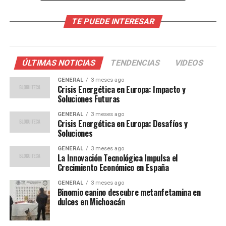
Reacciones y Movilizaciones
TE PUEDE INTERESAR
Globales
Las manifestaciones en apoyo a la comunidad palestina
ÚLTIMAS NOTICIAS
TENDENCIAS
VIDEOS
se han multiplicado, desde concentraciones en ciudades
hasta incidentes en eventos deportivos como la Vuelta a
GENERAL
3 meses ago
Crisis Energética en Europa: Impacto y
España. Este creciente sentimiento de angustia se
Soluciones Futuras
enfrenta a las acusaciones de antisemitismo, que
GENERAL
3 meses ago
pierden efectividad ante el aumento de voces que
Crisis Energética en Europa: Desafíos y
critican las acciones del Gobierno de Israel.
Soluciones
GENERAL
3 meses ago
Edward W. Said, un destacado intelectual palestino,
La Innovación Tecnológica Impulsa el
describió la situación palestina como “víctimas de las
Crecimiento Económico en España
víctimas”. Esta frase cobra nuevo significado en 2025, ya
GENERAL
3 meses ago
que incluso dentro de la comunidad judía hay voces que
Binomio canino descubre metanfetamina en
desaprueban las acciones del primer ministro israelí,
dulces en Michoacán
Binyamin Netanyahu.