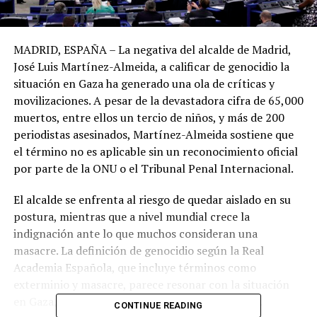
MADRID, ESPAÑA – La negativa del alcalde de Madrid,
José Luis Martínez-Almeida, a calificar de genocidio la
situación en Gaza ha generado una ola de críticas y
movilizaciones. A pesar de la devastadora cifra de 65,000
muertos, entre ellos un tercio de niños, y más de 200
periodistas asesinados, Martínez-Almeida sostiene que
el término no es aplicable sin un reconocimiento oficial
por parte de la ONU o el Tribunal Penal Internacional.
El alcalde se enfrenta al riesgo de quedar aislado en su
postura, mientras que a nivel mundial crece la
indignación ante lo que muchos consideran una
masacre. La definición de genocidio según la Real
Academia Española, que incluye términos como
exterminio y masacre, parece resonar con la situación
en Gaza, según críticos de la postura del alcalde.
CONTINUE READING