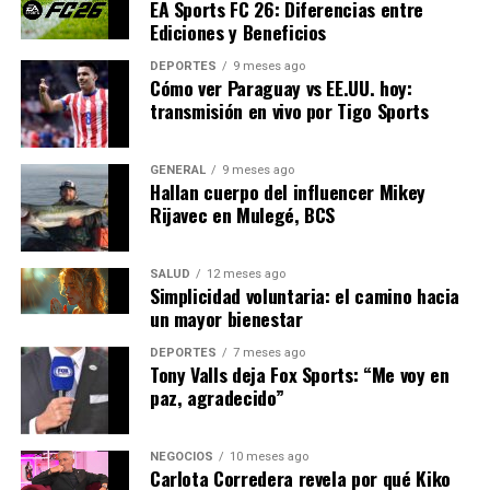
EA Sports FC 26: Diferencias entre
encontrar un camino hacia la paz que respete los
Ediciones y Beneficios
derechos humanos y evite futuras tragedias. La historia
juzgará a aquellos que se mantuvieron en silencio o
DEPORTES
9 meses ago
Cómo ver Paraguay vs EE.UU. hoy:
actuaron en complicidad con la violencia.
transmisión en vivo por Tigo Sports
NOTICIAS RELACIONADAS:
GENERAL
9 meses ago
SIGUIENTE
Hallan cuerpo del influencer Mikey
Ducharse antes de dormir: clave para un mejor sueño,
Rijavec en Mulegé, BCS
según cardiólogo
ANTERIOR
SALUD
12 meses ago
Alfonso Serrano: Figura Ascendente en el Partido
Simplicidad voluntaria: el camino hacia
Popular
un mayor bienestar
DEPORTES
7 meses ago
Tony Valls deja Fox Sports: “Me voy en
Editorial
paz, agradecido”
Nuestro equipo editorial no solo informa las noticias: las vive.
NEGOCIOS
10 meses ago
Carlota Corredera revela por qué Kiko
Con años de experiencia en primera línea, buscamos los