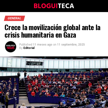
GENERAL
Crece la movilización global ante la
crisis humanitaria en Gaza
Published
11 meses ago
on
11 septiembre, 2025
By
Editorial