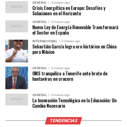
GENERAL
3 meses ago
Impacto Internacional y Político
Crisis Energética en Europa: Desafíos y
Soluciones en el Horizonte
El periódico francés
Le Monde
informó que el
GENERAL
3 meses ago
expresidente estadounidense Donald Trump está “muy
Nueva Ley de Energía Renovable Transformará
descontento” con un reciente ataque israelí en Catar,
el Sector en España
que mató a cinco miembros de Hamás involucrados en
INTERNACIONAL
3 meses ago
negociaciones de paz. Este incidente ha tensado aún más
Sebastián García logra oro histórico en China
para México
las relaciones en el Golfo y ha puesto en riesgo la
estrategia de contención árabe promovida por Estados
Unidos.
GENERAL
3 meses ago
OMS tranquiliza a Tenerife ante brote de
hantavirus en crucero
En Europa, el Parlamento Europeo aprobó la suspensión
del acuerdo de asociación con Israel, una medida que
podría tener un impacto significativo en la economía
GENERAL
3 meses ago
israelí. En 2024, el comercio entre la UE e Israel alcanzó
La Innovación Tecnológica en la Educación: Un
Cambio Necesario
los 42,600 millones de euros, representando un tercio
del comercio exterior de Israel.
TENDENCIAS