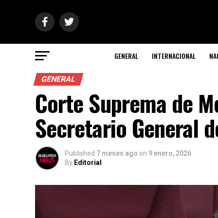
GENERAL
INTERNACIONAL
NA
GENERAL
Corte Suprema de Mé
Secretario General 
Published
7 meses ago
on
9 enero, 2026
By
Editorial